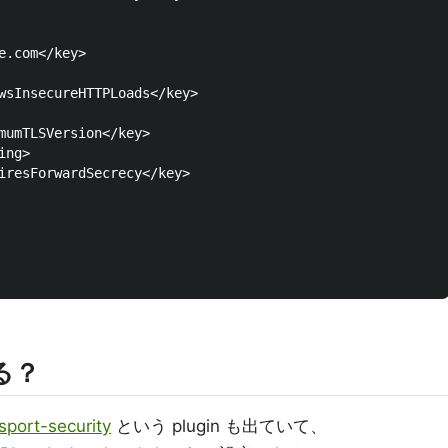
e.com</key>

wsInsecureHTTPLoads</key>

mumTLSVersion</key>

ng>

iresForwardSecrecy</key>

きる？
sport-security
という plugin も出ていて、