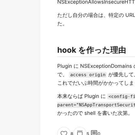
NSExceptionAllowsInsec
ただし自分の場合は、特定の URL
た。
hook を作った理由
Plugin に NSExceptionDom
で、
が優先して
access origin
これでだいぶ時間がかかってしま
本来ならば Plugin に
<config-f
parent="NSAppTransportSecuri
かったので shell を書いた次第。
comment
5
0
8