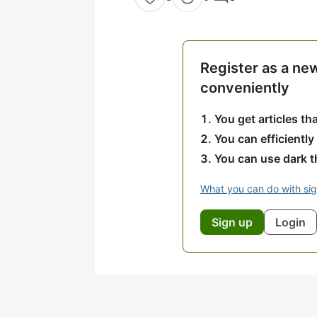
Register as a ne
conveniently
You get articles t
You can efficiently
You can use dark 
What you can do with si
Sign up
Login