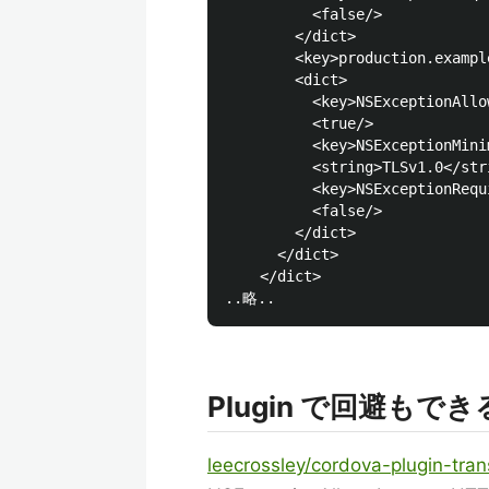
          <false/>

        </dict>

        <key>production.exampl
        <dict>

          <key>NSExceptionAllo
          <true/>

          <key>NSExceptionMini
          <string>TLSv1.0</stri
          <key>NSExceptionRequ
          <false/>

        </dict>

      </dict>

    </dict>

Plugin で回避もで
leecrossley/cordova-plugin-tran