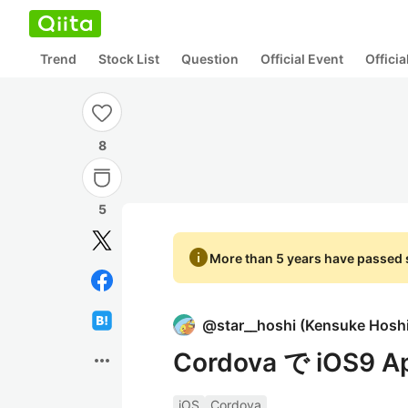
Trend
Stock List
Question
Official Event
Offici
8
5
info
More than 5 years have passed s
@
star__hoshi
(
Kensuke Hosh
Cordova で iOS9 A
more_horiz
iOS
Cordova