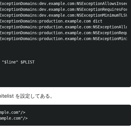
ExceptionDomains:dev.example.com:NSExceptionAllowsInsecur
ExceptionDomains:dev.example.com:NSExceptionRequiresForwa
ExceptionDomains:dev.example.com:NSExceptionMinimumTLSVer
ExceptionDomains:production.example.com dict

ExceptionDomains:production.example.com:NSExceptionAllows
ExceptionDomains:production.example.com:NSExceptionRequir
ExceptionDomains:production.example.com:NSExceptionMinimu
 "$line" $PLIST

hitelist を設定してある。
mple.com"/>
