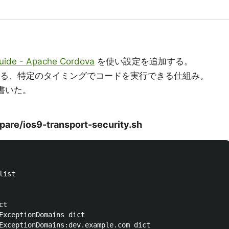
uide - Apache Cordova
を使い設定を追加する。
供されている、特定のタイミングでコードを実行できる仕組み。
 を書いた。
pare/ios9-transport-security.sh
ist

t

ExceptionDomains dict

ExceptionDomains:dev.example.com dict
