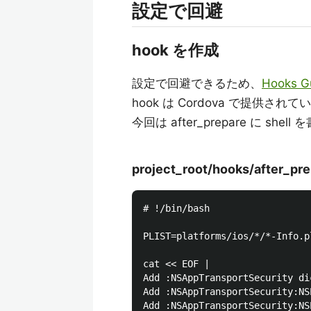
設定で回避
hook を作成
設定で回避できるため、
Hooks G
hook は Cordova で提
今回は after_prepare に shell
project_root/hooks/after_pre
# !/bin/bash

PLIST=platforms/ios/*/*-Info.pl
cat << EOF |

Add :NSAppTransportSecurity dic
Add :NSAppTransportSecurity:NS
Add :NSAppTransportSecurity:NS