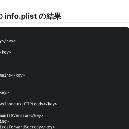
 info.plist の結果
</key>

key>

mains</key>

ey>

wsInsecureHTTPLoads</key>

mumTLSVersion</key>

ng>

iresForwardSecrecy</key>
