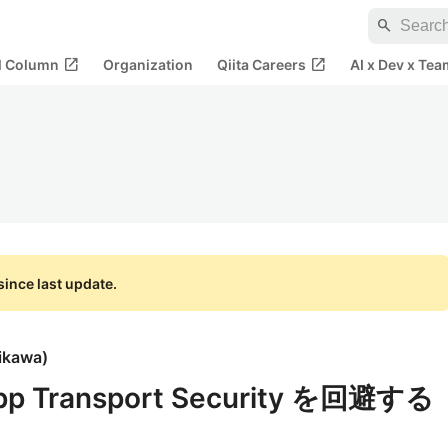
search
open_in_new
open_in_new
al Column
Organization
Qiita Careers
AI x Dev x Tea
ince last update.
ikawa
)
pp Transport Security を回避する