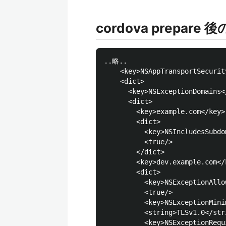
cordova prepare 後の
..略..

    <key>NSAppTransportSecurity
    <dict>

      <key>NSExceptionDomains</
      <dict>

        <key>example.com</key>

        <dict>

          <key>NSIncludesSubdo
          <true/>

        </dict>

        <key>dev.example.com</k
        <dict>

          <key>NSExceptionAllo
          <true/>

          <key>NSExceptionMini
          <string>TLSv1.0</stri
          <key>NSExceptionRequ