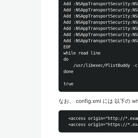
Add :NSAppTransportSecurity:NS
Add :NSAppTransportSecurity:NS
Add :NSAppTransportSecurity:NS
Add :NSAppTransportSecurity:NS
Add :NSAppTransportSecurity:NS
Add :NSAppTransportSecurity:NS
Add :NSAppTransportSecurity:NS
EOF

while read line

do

    /usr/libexec/PlistBuddy -c
done

なお、 config.xml には 以下の w
  <access origin="http://*.exa