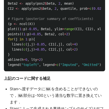
Beta2
<-
apply
(
pos2
$
beta
,
2
,
mean
)
CI2
<-
apply
(
pos2
$
beta
,
2
,
quantile
,
prob
=
c
(
0.025
,
0
# Figure (posterior summary of coefficients) 
(
p
<-
ncol
(
X
))
plot
((
1
:
p
)
-0.05
,
Beta1
,
ylim
=
range
(
CI1
,
CI2
),
xlab
=
"
points
((
1
:
p
)
+0.05
,
Beta2
,
col
=
2
)
for
(
j
in
1
:
p
){
lines
(
c
(
j
,
j
)
-0.05
,
CI1
[,
j
],
col
=
4
)
lines
(
c
(
j
,
j
)
+0.05
,
CI2
[,
j
],
col
=
2
)
}
abline
(
h
=
0
,
lty
=
2
)
legend
(
"topleft"
,
legend
=
c
(
"Imputed"
,
"Omitted"
),
co
上記のコードに関する補足
Stanへ渡すデータに
を含めることができないの
NA
で，
部分は-100という適当な数字に置き換えてい
NA
ます．
Stanによって生成される事後サンプルのサイズはデフ