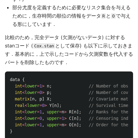
部分尤度を定義するために必要なリスク集合を与える
ために，生存時間の順位の情報をデータ
と
で与え
R
O
る形にしています．
比較のため，完全データ (欠測がないデータ) に対する
stanコード (
として保存) も以下に示しておきま
Cox.stan
す．基本的に，上で示したコードから欠測変数を代入する
パートを削除したものです．
data
{
int
<
lower
=
1
>
n
;
// Number of observa
int
<
lower
=
0
>
p
;
// Number of covaria
matrix
[
n
,
p
]
X
;
// Covariate matrix
real
<
lower
=
0
>
Y
[
n
];
// Survival times
int
<
lower
=
1
,
upper
=
n
>
R
[
n
];
// Ranks for the ris
int
<
lower
=
0
,
upper
=
1
>
C
[
n
];
// Censoring indicat
int
<
lower
=
1
,
upper
=
n
>
O
[
n
];
// Order for the ris
}