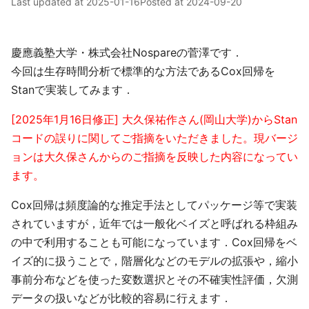
Last updated at
2025-01-16
Posted at
2024-09-20
慶應義塾大学・株式会社Nospareの菅澤です．
今回は生存時間分析で標準的な方法であるCox回帰を
Stanで実装してみます．
[2025年1月16日修正] 大久保祐作さん(岡山大学)からStan
コードの誤りに関してご指摘をいただきました。現バージ
ョンは大久保さんからのご指摘を反映した内容になってい
ます。
Cox回帰は頻度論的な推定手法としてパッケージ等で実装
されていますが，近年では一般化ベイズと呼ばれる枠組み
の中で利用することも可能になっています．Cox回帰をベ
イズ的に扱うことで，階層化などのモデルの拡張や，縮小
事前分布などを使った変数選択とその不確実性評価，欠測
データの扱いなどが比較的容易に行えます．