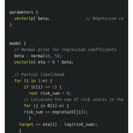
parameters
{
vector
[
p
]
beta
;
// Regression coeffi
}
model
{
// Normal prior for regression coefficients 
beta
~
normal
(
0
,
5
);
vector
[
n
]
eta
=
X
*
beta
;
// Partial likelihood
for
(
i
in
1
:
n
)
{
if
(
C
[
i
]
==
1
)
{
real
risk_sum
=
0
;
// Calculate the sum of risk scores in the ris
for
(
j
in
R
[
i
]
:
n
)
{
risk_sum
+=
exp
(
eta
[
O
[
j
]]);
}
target
+=
eta
[
i
]
-
log
(
risk_sum
);
}