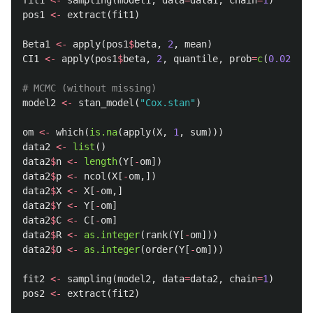
fit1
<-
sampling
(
model1
,
data
=
data1
,
chain
=
1
)
pos1
<-
extract
(
fit1
)
Beta1
<-
apply
(
pos1
$
beta
,
2
,
mean
)
CI1
<-
apply
(
pos1
$
beta
,
2
,
quantile
,
prob
=
c
(
0.025
,
0
# MCMC (without missing)
model2
<-
stan_model
(
"Cox.stan"
)
om
<-
which
(
is.na
(
apply
(
X
,
1
,
sum
)))
data2
<-
list
()
data2
$
n
<-
length
(
Y
[
-
om
])
data2
$
p
<-
ncol
(
X
[
-
om
,])
data2
$
X
<-
X
[
-
om
,]
data2
$
Y
<-
Y
[
-
om
]
data2
$
C
<-
C
[
-
om
]
data2
$
R
<-
as.integer
(
rank
(
Y
[
-
om
]))
data2
$
O
<-
as.integer
(
order
(
Y
[
-
om
]))
fit2
<-
sampling
(
model2
,
data
=
data2
,
chain
=
1
)
pos2
<-
extract
(
fit2
)