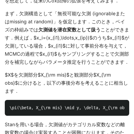
を想定して，従来のCox回帰の拡張を考えてみます．
まず，欠測構造として「無視可能な欠測 (ignorableまた
はmissing at random)」を仮定します．このとき，ベイ
ズの枠組みでは
欠測値を潜在変数として扱う
ことができま
す．例えば，$x_i=(x_{i1},\ldots,x_{ip})$のうち$x_{i1}$が
欠測している場合，$x_{i1}$に対して事前分布を与えて，
MCMCの過程で$x_{i1}$もサンプリングすることで欠測部
分を補完しながらパラメータ推定を行うことができます．
$X$を欠測部分$X_{\rm mis}$と観測部分$X_{\rm
obs}$に分けると，以下の事後分布を考えることに相当し
ます．
Stanを用いる場合，欠測値がカテゴリカル変数などの離
散変数の場合は実装することが困難になります．そのた