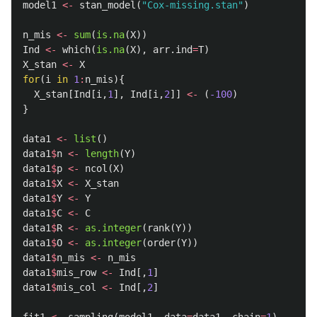
model1
<-
stan_model
(
"Cox-missing.stan"
)
n_mis
<-
sum
(
is.na
(
X
))
Ind
<-
which
(
is.na
(
X
),
arr.ind
=
T
)
X_stan
<-
X
for
(
i
in
1
:
n_mis
){
X_stan
[
Ind
[
i
,
1
],
Ind
[
i
,
2
]]
<-
(
-100
)
}
data1
<-
list
()
data1
$
n
<-
length
(
Y
)
data1
$
p
<-
ncol
(
X
)
data1
$
X
<-
X_stan
data1
$
Y
<-
Y
data1
$
C
<-
C
data1
$
R
<-
as.integer
(
rank
(
Y
))
data1
$
O
<-
as.integer
(
order
(
Y
))
data1
$
n_mis
<-
n_mis
data1
$
mis_row
<-
Ind
[,
1
]
data1
$
mis_col
<-
Ind
[,
2
]