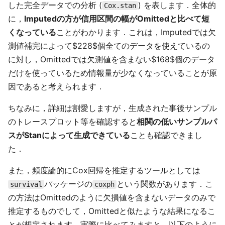
した完全データでの分析 (
) を表します．全体的
Cox.stan
に，
Imputedの方が信用区間の幅がOmittedと比べて短
くなっている
ことがわかります．これは，Imputedでは欠
測値補完によって$228$個全てのデータを使えているの
に対し，Omittedでは欠測値を含まない$168$個のデータ
だけを使っているため情報量が少なくなっていることが原
因であると考えられます．
ちなみに，詳細は割愛しますが，生成された事後サンプル
のトレースプロット等を確認すると
相関の低いサンプルパ
スがStanによって生成できている
ことも確認できまし
た．
また，頻度論的にCox回帰を推定するツールとしては
パッケージの
という関数があります．こ
survival
coxph
の方法はOmittedのように欠損値を含まないデータのみで
推定するものでして，Omittedと似たような結果になるこ
とが想定されます．実際に比べてみますと，以下のように