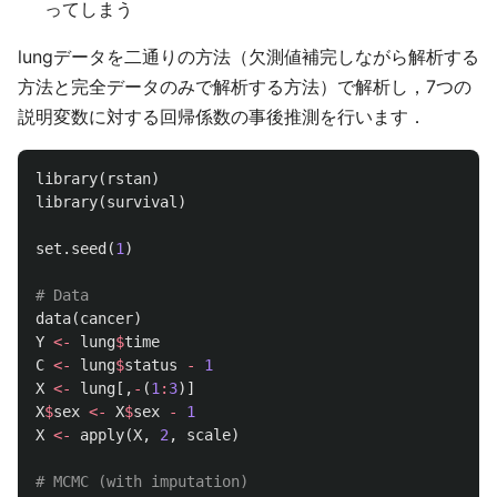
ってしまう
lungデータを二通りの方法（欠測値補完しながら解析する
方法と完全データのみで解析する方法）で解析し，7つの
説明変数に対する回帰係数の事後推測を行います．
library
(
rstan
)
library
(
survival
)
set.seed
(
1
)
# Data
data
(
cancer
)
Y
<-
lung
$
time
C
<-
lung
$
status
-
1
X
<-
lung
[,
-
(
1
:
3
)]
X
$
sex
<-
X
$
sex
-
1
X
<-
apply
(
X
,
2
,
scale
)
# MCMC (with imputation) 