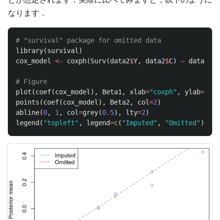
なります．
# "survival" package for omitted data
library
(
survival
)
cox_model
<-
coxph
(
Surv
(
data2
$
Y
,
data2
$
C
)
~
data2
$
X
)
# Figure 
plot
(
coef
(
cox_model
),
Beta1
,
xlab
=
"coxph"
,
ylab
=
"Pos
points
(
coef
(
cox_model
),
Beta2
,
col
=
2
)
abline
(
0
,
1
,
col
=
grey
(
0.5
),
lty
=
2
)
legend
(
"topleft"
,
legend
=
c
(
"Imputed"
,
"Omitted"
),
co