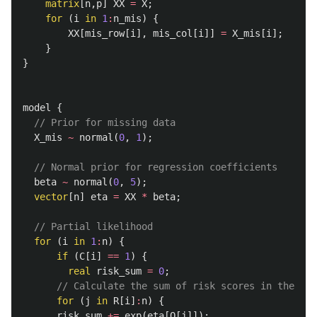
matrix
[
n
,
p
]
XX
=
X
;
for
(
i
in
1
:
n_mis
)
{
XX
[
mis_row
[
i
],
mis_col
[
i
]]
=
X_mis
[
i
];
// r
}
}
model
{
// Prior for missing data 
X_mis
~
normal
(
0
,
1
);
// Normal prior for regression coefficients 
beta
~
normal
(
0
,
5
);
vector
[
n
]
eta
=
XX
*
beta
;
// Partial likelihood
for
(
i
in
1
:
n
)
{
if
(
C
[
i
]
==
1
)
{
real
risk_sum
=
0
;
// Calculate the sum of risk scores in the ris
for
(
j
in
R
[
i
]
:
n
)
{
risk_sum
+=
exp
(
eta
[
O
[
j
]]);