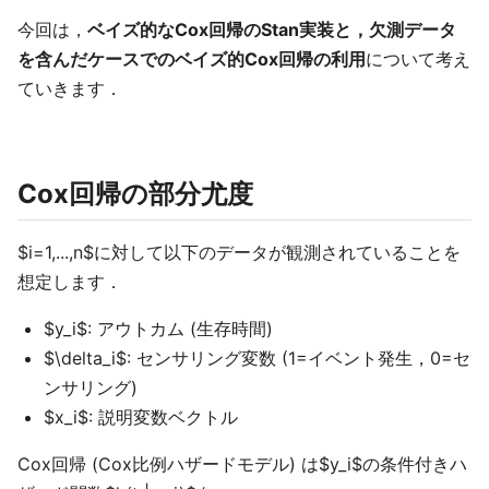
今回は，
ベイズ的なCox回帰のStan実装と，欠測データ
を含んだケースでのベイズ的Cox回帰の利用
について考え
ていきます．
Cox回帰の部分尤度
$i=1,...,n$に対して以下のデータが観測されていることを
想定します．
$y_i$: アウトカム (生存時間)
$\delta_i$: センサリング変数 (1=イベント発生，0=セ
ンサリング)
$x_i$: 説明変数ベクトル
Cox回帰 (Cox比例ハザードモデル) は$y_i$の条件付きハ