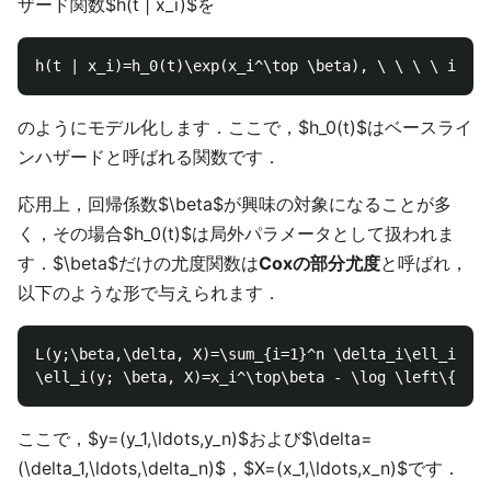
ザード関数$h(t | x_i)$を
のようにモデル化します．ここで，$h_0(t)$はベースライ
ンハザードと呼ばれる関数です．
応用上，回帰係数$\beta$が興味の対象になることが多
く，その場合$h_0(t)$は局外パラメータとして扱われま
す．$\beta$だけの尤度関数は
Coxの部分尤度
と呼ばれ，
以下のような形で与えられます．
L(y;\beta,\delta, X)=\sum_{i=1}^n \delta_i\ell_i(y; 
ここで，$y=(y_1,\ldots,y_n)$および$\delta=
(\delta_1,\ldots,\delta_n)$，$X=(x_1,\ldots,x_n)$です．