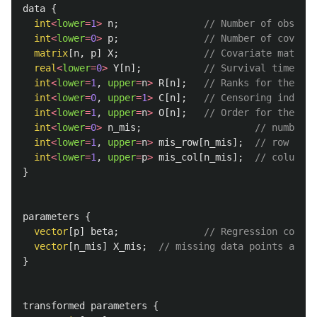
data
{
int
<
lower
=
1
>
n
;
// Number of observa
int
<
lower
=
0
>
p
;
// Number of covaria
matrix
[
n
,
p
]
X
;
// Covariate matrix
real
<
lower
=
0
>
Y
[
n
];
// Survival times
int
<
lower
=
1
,
upper
=
n
>
R
[
n
];
// Ranks for the ris
int
<
lower
=
0
,
upper
=
1
>
C
[
n
];
// Censoring indicat
int
<
lower
=
1
,
upper
=
n
>
O
[
n
];
// Order for the ris
int
<
lower
=
0
>
n_mis
;
// number o
int
<
lower
=
1
,
upper
=
n
>
mis_row
[
n_mis
];
// row indi
int
<
lower
=
1
,
upper
=
p
>
mis_col
[
n_mis
];
// column i
}
parameters
{
vector
[
p
]
beta
;
// Regression coeffi
vector
[
n_mis
]
X_mis
;
// missing data points as pa
}
transformed parameters
{