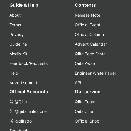
Guide & Help
Contents
About
Release Note
Terms
Official Event
Privacy
Official Column
Guideline
Advent Calendar
Media Kit
Qiita Tech Festa
Feedback/Requests
Qiita Award
Help
Engineer White Paper
Advertisement
API
Official Accounts
Our service
@Qiita
Qiita Team
@qiita_milestone
Qiita Zine
@qiitapoi
Official Shop
Facebook