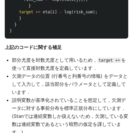
}
target
+=
eta
[
i
]
-
log
(
risk_sum
);
}
}
}
上記のコードに関する補足
部分尤度を対数尤度として用いるため，
を
target +=
使って直接対数尤度を定義しています．
欠測データの位置 (行番号と列番号の情報) をデータと
して入力して，該当部分をパラメータとして定義して
います．
説明変数が基準化されていることを想定して，欠測デ
ータに対する事前分布を標準正規分布にしています．
(Stanでは連続変数しか扱えないため，欠測している変
数は連続変数であるという暗黙の仮定を課していま
す．)