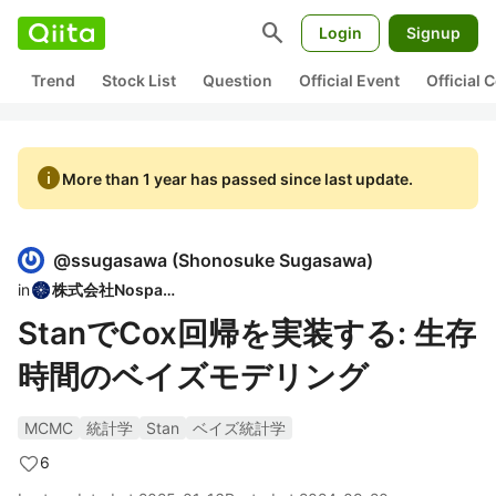
search
Login
Signup
Trend
Stock List
Question
Official Event
Official
info
More than 1 year has passed since last update.
@
ssugasawa
(
Shonosuke Sugasawa
)
in
株式会社Nospare
StanでCox回帰を実装する: 生存
時間のベイズモデリング
MCMC
統計学
Stan
ベイズ統計学
6