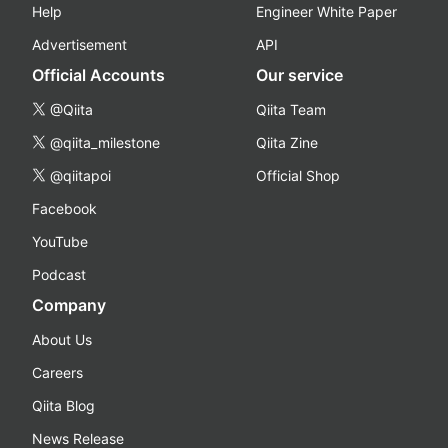
Help
Engineer White Paper
Advertisement
API
Official Accounts
Our service
@Qiita
Qiita Team
@qiita_milestone
Qiita Zine
@qiitapoi
Official Shop
Facebook
YouTube
Podcast
Company
About Us
Careers
Qiita Blog
News Release