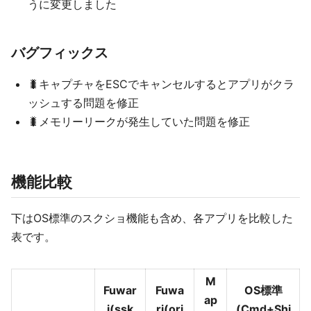
うに変更しました
バグフィックス
🐛キャプチャをESCでキャンセルするとアプリがクラ
ッシュする問題を修正
🐛メモリーリークが発生していた問題を修正
機能比較
下はOS標準のスクショ機能も含め、各アプリを比較した
表です。
M
Fuwar
Fuwa
OS標準
ap
i(ssk
ri(ori
(Cmd+Shi