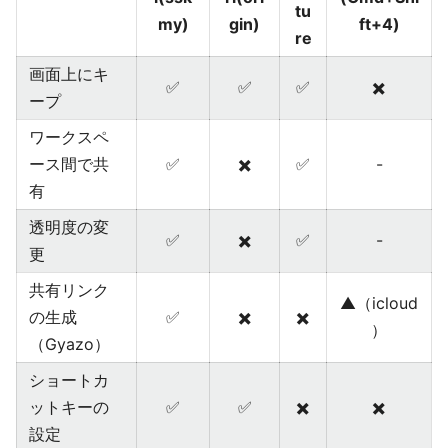
tu
my)
gin)
ft+4)
re
画面上にキ
✅
✅
✅
✖️
ープ
ワークスペ
ース間で共
✅
✖️
✅
-
有
透明度の変
✅
✖️
✅
-
更
共有リンク
▲（icloud
の生成
✅
✖️
✖️
）
（Gyazo）
ショートカ
ットキーの
✅
✅
✖️
✖️
設定