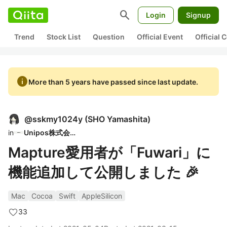
search
Login
Signup
Trend
Stock List
Question
Official Event
Official
info
More than 5 years have passed since last update.
@
sskmy1024y
(
SHO Yamashita
)
in
Unipos株式会社
Mapture愛用者が「Fuwari」に
機能追加して公開しました 🎉
Mac
Cocoa
Swift
AppleSilicon
33