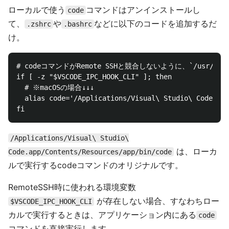
ローカルで使う
コマンドはアンインストールし
code
て、
や
などに以下のコードを追加するだ
.zshrc
.bashrc
け。
# codeコマンドがRemote SSHと競合しないように、`/usr/l
if [ -z "$VSCODE_IPC_HOOK_CLI" ]; then

  # ※macOSの場合↓↓↓

  alias code='/Applications/Visual\ Studio\ Code.app
/Applications/Visual\ Studio\
は、ローカ
Code.app/Contents/Resources/app/bin/code
ルで実行するcodeコマンドのオリジナルです。
RemoteSSH時に使われる環境変数
が存在しない場合、すなわちロー
$VSCODE_IPC_HOOK_CLI
カルで実行するときは、アプリケーション内にある
code
コマンドを直接実行します。