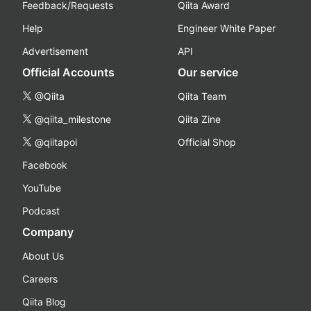
Feedback/Requests
Qiita Award
Help
Engineer White Paper
Advertisement
API
Official Accounts
Our service
@Qiita
Qiita Team
@qiita_milestone
Qiita Zine
@qiitapoi
Official Shop
Facebook
YouTube
Podcast
Company
About Us
Careers
Qiita Blog