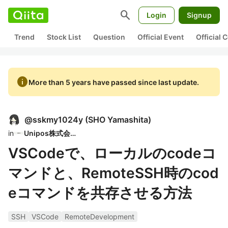
search
Login
Signup
Trend
Stock List
Question
Official Event
Official
info
More than 5 years have passed since last update.
@
sskmy1024y
(
SHO Yamashita
)
in
Unipos株式会社
VSCodeで、ローカルのcodeコ
マンドと、RemoteSSH時のcod
eコマンドを共存させる方法
SSH
VSCode
RemoteDevelopment