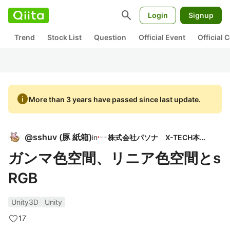
search
Login
Signup
Trend
Stock List
Question
Official Event
Official
info
More than 3 years have passed since last update.
@
sshuv
(
豚 紙箱
)
in
株式会社パソナ X-TECH本部
ガンマ色空間、リニア色空間とs
RGB
Unity3D
Unity
17