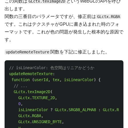
この関数は
というWebGLのAPIを呼び
GLctx.texImage2D
出します。
関数の三番目のパラメータですが、修正前は
GLctx.RGBA
です。これはテクスチャがGPUに書き込まれた時のフォ
ーマットです。これが色の問題が発生した根本的な原因で
す。
関数を下記に修正しました。
updateRemoteTexture
// isLinearColor: 色空間はリニアかどうか
updateRemoteTexture
:
function 
(
userId
,
tex
,
isLinearColor
)
{
// ...
GLctx
.
texImage2D
(
GLctx
.
TEXTURE_2D
,
0
,
isLinearColor
?
GLctx
.
SRGB8_ALPHA8
:
GLctx
.
RGBA
,
GLctx
.
RGBA
,
GLctx
.
UNSIGNED_BYTE
,
v