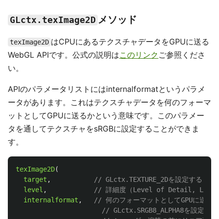
メソッド
GLctx.texImage2D
はCPUにあるテクスチャデータをGPUに送る
texImage2D
WebGL APIです。公式の説明は
このリンク
ご参照くださ
い。
APIのパラメータリストにはinternalformatというパラメ
ータがあります。これはテクスチャデータを何のフォーマ
ットとしてGPUに送るかという意味です。このパラメー
タを通してテクスチャをsRGBに設定することができま
す。
texImage2D
(
target
,
// GLctx.TEXTURE_2Dを設定する
level
,
// 詳細度（Level of Detail, LOD）
internalformat
,
// 何のフォーマットとしてGPUに送る
// GLctx.SRGB8_ALPHA8を設定し