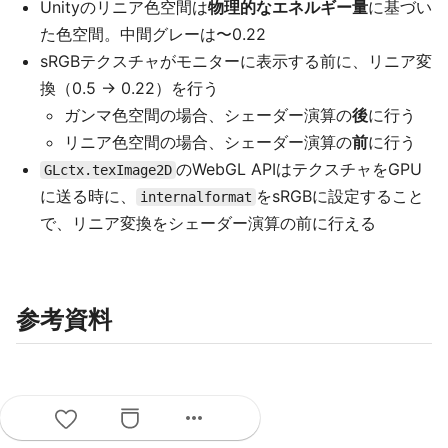
Unityのリニア色空間は
物理的なエネルギー量
に基づい
た色空間。中間グレーは〜0.22
sRGBテクスチャがモニターに表示する前に、リニア変
換（0.5 -> 0.22）を行う
ガンマ色空間の場合、シェーダー演算の
後
に行う
リニア色空間の場合、シェーダー演算の
前
に行う
のWebGL APIはテクスチャをGPU
GLctx.texImage2D
に送る時に、
をsRGBに設定すること
internalformat
で、リニア変換をシェーダー演算の前に行える
参考資料
more_horiz