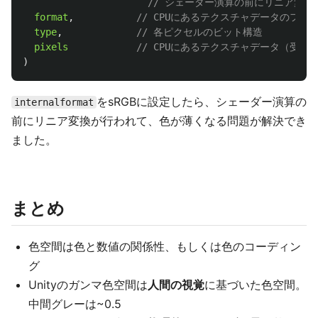
// シェーダー演算の前にリニア変換が行わ
format
,
// CPUにあるテクスチャデータのフォ
type
,
// 各ピクセルのビット構造
pixels
// CPUにあるテクスチャデータ（受信
)
をsRGBに設定したら、シェーダー演算の
internalformat
前にリニア変換が行われて、色が薄くなる問題が解決でき
ました。
まとめ
色空間は色と数値の関係性、もしくは色のコーディン
グ
Unityのガンマ色空間は
人間の視覚
に基づいた色空間。
中間グレーは~0.5