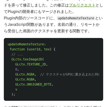
ドを弄って修正しました。この修正は
プルリクエスト
とし
てPluginの開発者にもマージされました。
Plugin内部のソースコードに、
とい
updateRemoteTexture
うJavaScript関数があります。名前の通り、リモートか
ら受信した画面のテクスチャを更新する関数です。
updateRemoteTexture
:
function 
(
userId
,
tex
)
{
// ...
GLctx
.
texImage2D
(
GLctx
.
TEXTURE_2D
,
0
,
GLctx
.
RGBA
,
// テクスチャがGPUに書き込まれた時のフ
GLctx
.
RGBA
,
GLctx
.
UNSIGNED_BYTE
,
v
);