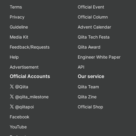
Terms
Official Event
Privacy
Official Column
Guideline
Advent Calendar
Media Kit
Qiita Tech Festa
Feedback/Requests
Qiita Award
Help
Engineer White Paper
Advertisement
API
Official Accounts
Our service
@Qiita
Qiita Team
@qiita_milestone
Qiita Zine
@qiitapoi
Official Shop
Facebook
YouTube