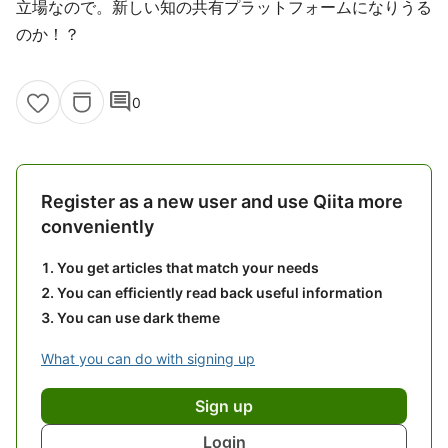
立場なので。新しい知の共有プラットフォームになりうる
のか！？
comment
0
Register as a new user and use Qiita more
conveniently
You get articles that match your needs
You can efficiently read back useful information
You can use dark theme
What you can do with signing up
Sign up
Login