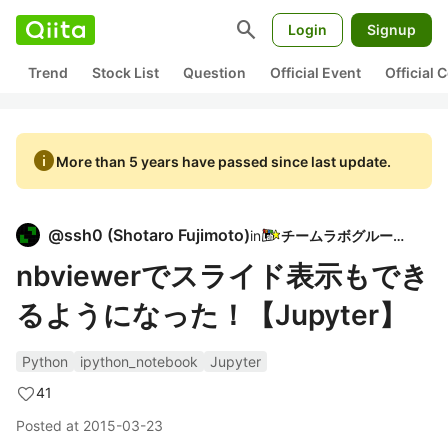
search
Login
Signup
Trend
Stock List
Question
Official Event
Official
info
More than 5 years have passed since last update.
@
ssh0
(
Shotaro Fujimoto
)
in
チームラボグループ
nbviewerでスライド表示もでき
るようになった！【Jupyter】
Python
ipython_notebook
Jupyter
41
Posted at
2015-03-23