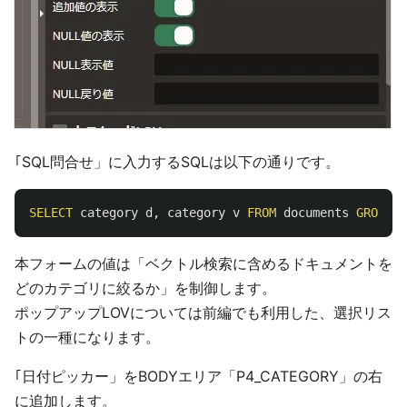
｢SQL問合せ」に入力するSQLは以下の通りです。
SELECT
category
d
,
category
v
FROM
documents
GROUP
B
本フォームの値は「ベクトル検索に含めるドキュメントを
どのカテゴリに絞るか」を制御します。
ポップアップLOVについては前編でも利用した、選択リス
トの一種になります。
｢日付ピッカー」をBODYエリア「P4_CATEGORY」の右
に追加します。