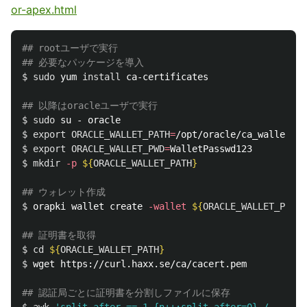
or-apex.html
## rootユーザで実行
## 必要なパッケージを導入
$ 
sudo 
yum 
install 
ca-certificates

## 以降はoracleユーザで実行
$ 
sudo 
$ 
export 
ORACLE_WALLET_PATH
=
$ 
export 
ORACLE_WALLET_PWD
=
$ 
mkdir
-p
${
ORACLE_WALLET_PATH
}
## ウォレット作成
$ 
orapki wallet create 
-wallet
${
ORACLE_WALLET_PATH
}
## 証明書を取得
$ 
cd
${
ORACLE_WALLET_PATH
}
$ 
wget https://curl.haxx.se/ca/cacert.pem

## 認証局ごとに証明書を分割しファイルに保存