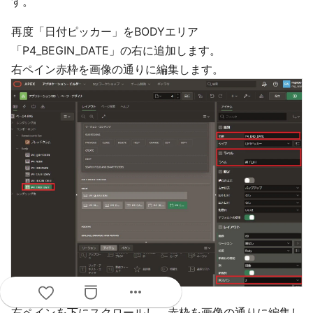
す。
再度「日付ピッカー」をBODYエリア
「P4_BEGIN_DATE」の右に追加します。
右ペイン赤枠を画像の通りに編集します。
more_horiz
右ペインを下にスクロールし、赤枠を画像の通りに編集し