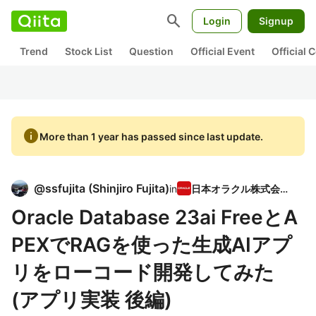
search
Login
Signup
Trend
Stock List
Question
Official Event
Official
info
More than 1 year has passed since last update.
@
ssfujita
(
Shinjiro Fujita
)
in
日本オラクル株式会社
Oracle Database 23ai FreeとA
PEXでRAGを使った生成AIアプ
リをローコード開発してみた
(アプリ実装 後編)