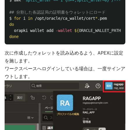
$ 
awk
'split_after == 1 {n++;split_after=0} /-----EN
## 分割した各認証局の証明書をウォレットにロード
$ 
for 
i 
in
 /opt/oracle/ca_wallet/cert
*
do

orapki wallet add 
-wallet
${
ORACLE_WALLET_PATH
}
-t
done
次に作成したウォレットを読み込めるよう、APEXに設定
を施します。
ワークスペースへログインしている場合は、一度サインア
ウトします。