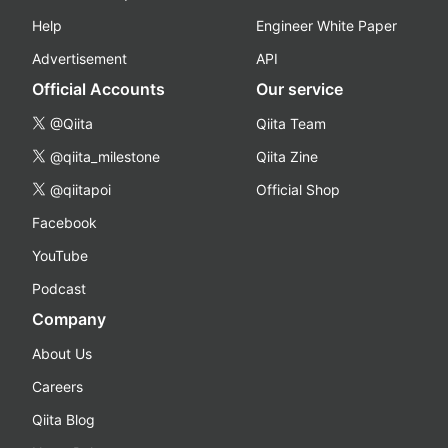
Help
Engineer White Paper
Advertisement
API
Official Accounts
Our service
@Qiita
Qiita Team
@qiita_milestone
Qiita Zine
@qiitapoi
Official Shop
Facebook
YouTube
Podcast
Company
About Us
Careers
Qiita Blog