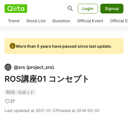
search
Login
Signup
Trend
Stock List
Question
Official Event
Official
info
More than 5 years have passed since last update.
@
srs
(
project_srs
)
ROS講座01 コンセプト
ROS
ロボット
27
Last updated at
2021-01-27
Posted at
2018-05-02