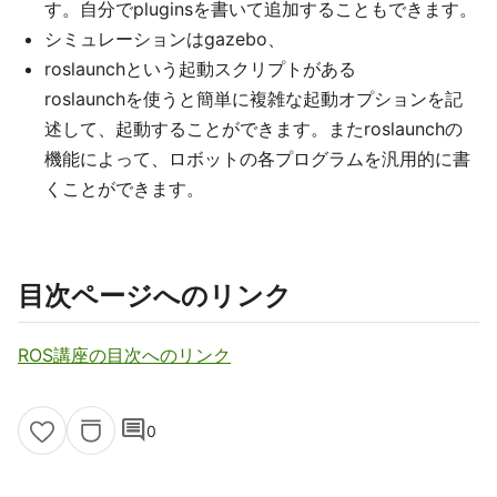
す。自分でpluginsを書いて追加することもできます。
シミュレーションはgazebo、
roslaunchという起動スクリプトがある
roslaunchを使うと簡単に複雑な起動オプションを記
述して、起動することができます。またroslaunchの
機能によって、ロボットの各プログラムを汎用的に書
くことができます。
目次ページへのリンク
ROS講座の目次へのリンク
comment
0