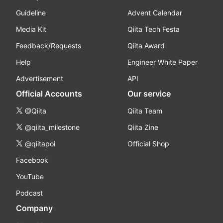
Guideline
Advent Calendar
Media Kit
Qiita Tech Festa
Feedback/Requests
Qiita Award
Help
Engineer White Paper
Advertisement
API
Official Accounts
Our service
@Qiita
Qiita Team
@qiita_milestone
Qiita Zine
@qiitapoi
Official Shop
Facebook
YouTube
Podcast
Company