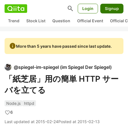
search
Login
Signup
Trend
Stock List
Question
Official Event
Official
info
More than 5 years have passed since last update.
@
spiegel-im-spiegel
(
im Spiegel Der Spiegel
)
「紙芝居」用の簡単 HTTP サー
バを立てる
Node.js
httpd
6
Last updated at
2015-02-24
Posted at
2015-02-13