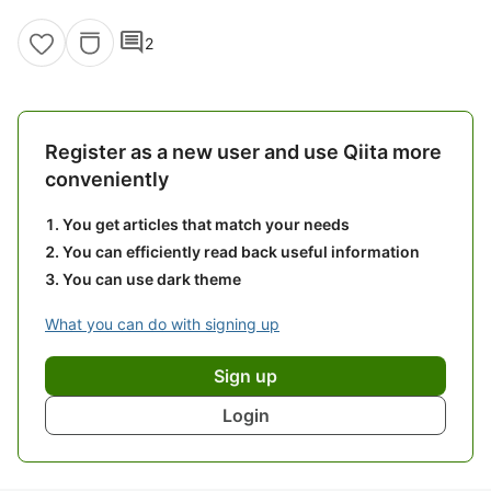
comment
2
Register as a new user and use Qiita more
conveniently
You get articles that match your needs
You can efficiently read back useful information
You can use dark theme
What you can do with signing up
Sign up
Login