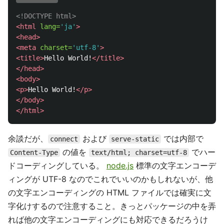
<!DOCTYPE html>
<html
lang=
'ja'
>
<head>
<meta
charset=
'utf-8'
>
<title>
Hello World!
</title>
</head>
<body>
<p>
Hello World!
</p>
</body>
</html>
余談だが、
および
では内部で
connect
serve-static
の値を
でハー
Content-Type
text/html; charset=utf-8
ドコーディングしている。
node.js
標準の文字エンコーデ
ィングが UTF-8 なのでこれでいいのかもしれないが、他
の文字エンコーディングの HTML ファイルでは確実に文
字化けするので注意すること。きっとパッケージの中を弄
れば他の文字エンコーディングにも対応できるだろうけ