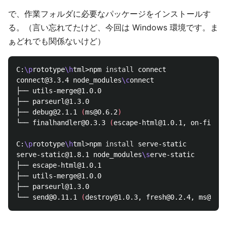
で、作業フォルダに必要なパッケージをインストールす
る。（言い忘れてたけど、今回は Windows 環境です。ま
ぁどれでも関係ないけど）
C:
\p
rototype
\h
tml>npm 
install 
connect

connect@3.3.4 node_modules
\c
onnect

├── utils-merge@1.0.0

├── parseurl@1.3.0

├── debug@2.1.1 
(
ms@0.6.2
)
└── finalhandler@0.3.3 
(
escape-html@1.0.1, on-finish
C:
\p
rototype
\h
tml>npm 
install 
serve-static

serve-static@1.8.1 node_modules
\s
erve-static

├── escape-html@1.0.1

├── utils-merge@1.0.0

├── parseurl@1.3.0

└── send@0.11.1 
(
destroy@1.0.3, fresh@0.2.4, ms@0.7.