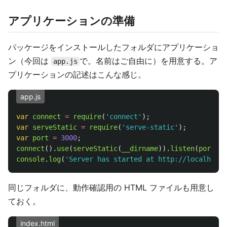
アプリケーションの準備
パッケージをインストールしたフォルダにアプリケーショ
ン（今回は
で。名前はご自由に）を用意する。ア
app.js
プリケーションの記述はこんな感じ。
app.js
var
connect
=
require
(
'
connect
'
);
var
serveStatic
=
require
(
'
serve-static
'
);
var
port
=
3000
;
connect
().
use
(
serveStatic
(
__dirname
)).
listen
(
port
);
console
.
log
(
'
Server has started at http://localhost:
同じフォルダに、動作確認用の HTML ファイルも用意し
ておく。
index.html