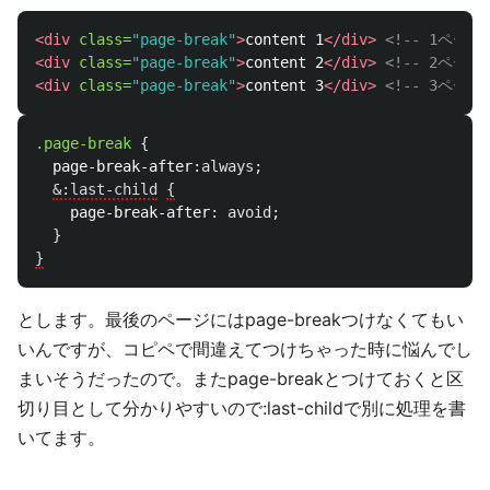
<div
class=
"page-break"
>
content 1
</div>
<!-- 1ページ
<div
class=
"page-break"
>
content 2
</div>
<!-- 2ページ
<div
class=
"page-break"
>
content 3
</div>
<!-- 3ページ
.page-break
{
page-break-after
:
always
;
&:last-child
{
page-break-after
:
avoid
;
}
}
とします。最後のページにはpage-breakつけなくてもい
いんですが、コピペで間違えてつけちゃった時に悩んでし
まいそうだったので。またpage-breakとつけておくと区
切り目として分かりやすいので:last-childで別に処理を書
いてます。