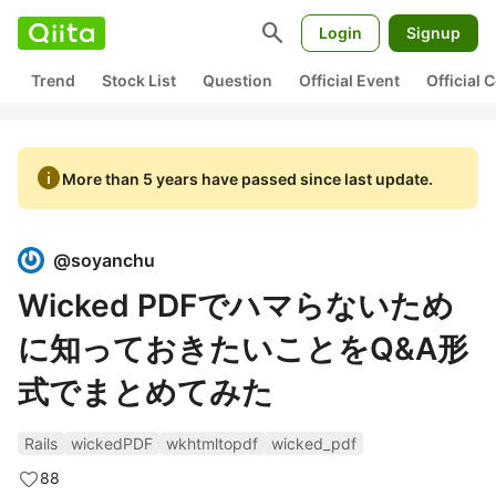
search
Login
Signup
Trend
Stock List
Question
Official Event
Official
info
More than 5 years have passed since last update.
@
soyanchu
Wicked PDFでハマらないため
に知っておきたいことをQ&A形
式でまとめてみた
Rails
wickedPDF
wkhtmltopdf
wicked_pdf
88