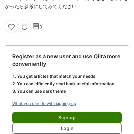
かったら参考にしてみてください！
comment
0
Register as a new user and use Qiita more
conveniently
You get articles that match your needs
You can efficiently read back useful information
You can use dark theme
What you can do with signing up
Sign up
Login