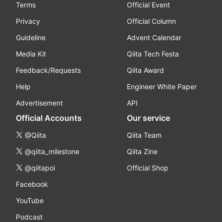
Terms
Official Event
Privacy
Official Column
Guideline
Advent Calendar
Media Kit
Qiita Tech Festa
Feedback/Requests
Qiita Award
Help
Engineer White Paper
Advertisement
API
Official Accounts
Our service
@Qiita
Qiita Team
@qiita_milestone
Qiita Zine
@qiitapoi
Official Shop
Facebook
YouTube
Podcast