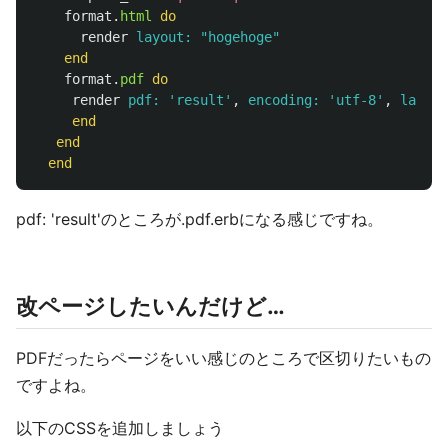
format
.
html
do
render
layout: 
"hogehoge"
end
format
.
pdf
do
render
pdf: 
'result'
,
encoding: 
'utf-8'
,
layout
end
end
end
pdf: 'result'のところが.pdf.erbになる感じですね。
改ページしたいんだけど…
PDFだったらページをいい感じのところで区切りたいもの
ですよね。
以下のCSSを追加しましょう