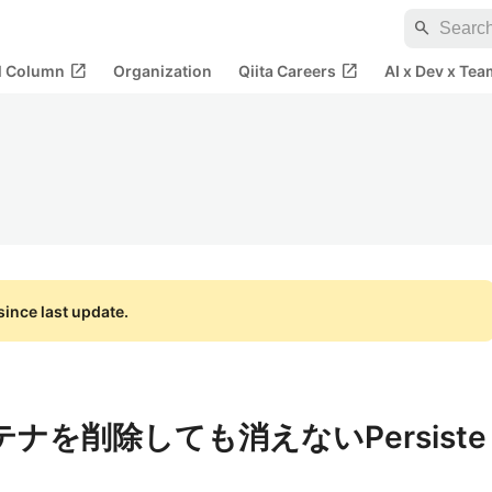
search
open_in_new
open_in_new
al Column
Organization
Qiita Careers
AI x Dev x Tea
ince last update.
ンテナを削除しても消えないPersiste