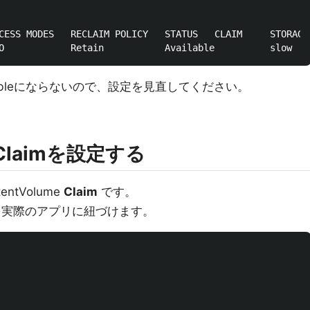
CESS MODES   RECLAIM POLICY   STATUS   CLAIM     STORAGEC
ilableにならないので、設定を見直してください。
meClaimを設定する
ntVolume
Claim
です。
umeを実際のアプリに紐づけます。