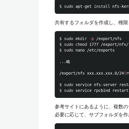
$ 
sudo 
apt-get 
install 
共有するフォルダを作成し、権限
$ 
sudo mkdir
-p
$ 
sudo chmod 
$ 
sudo 
nano /etc/exports

...略

/export/nfs xxx.xxx.xxx.0/24
(
r
$ 
sudo 
$ 
sudo 
参考サイトにあるように、複数の
必要に応じて、サブフォルダを作