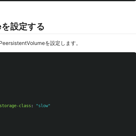
lumeを設定する
rsistentVolumeを設定します。
storage-class
:
"
slow"