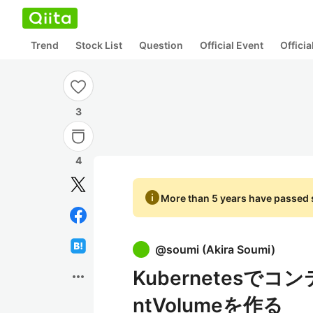
Trend
Stock List
Question
Official Event
Offici
3
4
info
More than 5 years have passed s
@
soumi
(
Akira Soumi
)
Kubernetesでコ
more_horiz
ntVolumeを作る