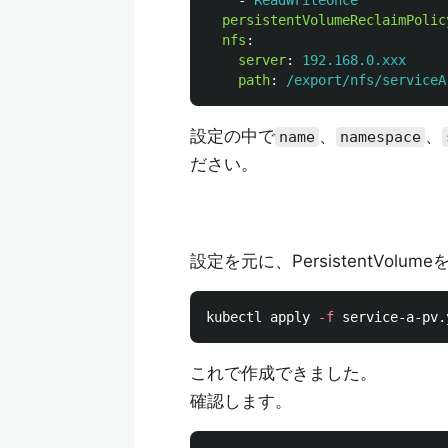
-
ReadWriteOnce
persistentVolumeReclaimPolic
nfs
:
server
:
192.168.0.xxx  
path
:
/export/nfs/serv
設定の中で
、
、
name
namespace
ださい。
設定を元に、PersistentVolu
kubectl apply 
-f
これで作成できました。
確認します。