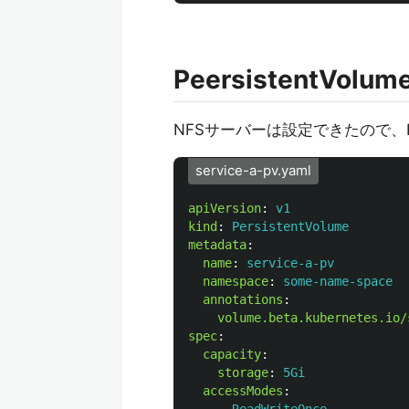
PeersistentVo
NFSサーバーは設定できたので、Pee
service-a-pv.yaml
apiVersion
:
v1
kind
:
PersistentVolume
metadata
:
name
:
service-a-pv
namespace
:
some-name-space
annotations
:
volume.beta.kubernetes.io/
spec
:
capacity
:
storage
:
5Gi
accessModes
: