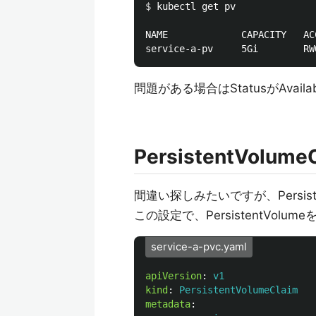
$ 
kubectl get pv

NAME             CAPACITY   AC
問題がある場合はStatusがAva
PersistentVolu
間違い探しみたいですが、Persiste
この設定で、PersistentVol
service-a-pvc.yaml
apiVersion
:
v1
kind
:
PersistentVolumeClaim
metadata
: