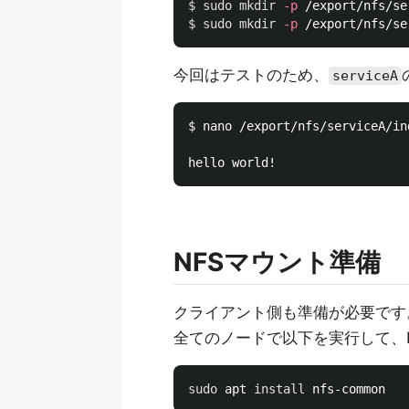
$ 
sudo mkdir
-p
$ 
sudo mkdir
-p
今回はテストのため、
serviceA
$ nano /export/nfs/serviceA/ind
NFSマウント準備
クライアント側も準備が必要です
全てのノードで以下を実行して、
sudo 
apt 
install 