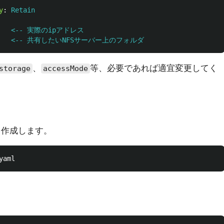
y
:
Retain
      <-- 実際のipアドレス
iceA   <-- 共有したいNFSサーバー上のフォルダ
、
等、必要であれば適宜変更してく
storage
accessMode
meを作成します。