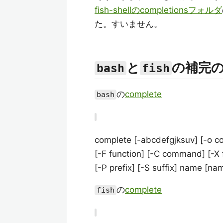
fish-shellのcompletionsフォルダ
た。すいません。
と
の補完
bash
fish
の
complete
bash
complete [-abcdefgjksuv] [-o co
[-F function] [-C command] [-X f
[-P prefix] [-S suffix] name [na
の
complete
fish