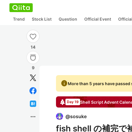
Trend
Stock List
Question
Official Event
Offici
14
9
info
More than 5 years have passed s
Shell Script
Advent Calen
Day 19
more_horiz
@
sosuke
fish shell 