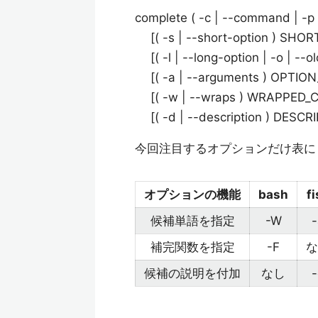
complete ( -c | --command | -
[( -s | --short-option ) SHO
[( -l | --long-option | -o | -
[( -a | --arguments ) OPTI
[( -w | --wraps ) WRAPPED
[( -d | --description ) DESCR
今回注目するオプションだけ表に
オプションの機能
bash
fi
候補単語を指定
-W
-
補完関数を指定
-F
な
候補の説明を付加
なし
-