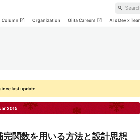
search
open_in_new
open_in_new
al Column
Organization
Qiita Careers
AI x Dev x Tea
ince last update.
dar
2015
の補完で補完関数を用いる方法と設計思想