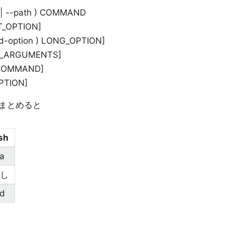
p | --path ) COMMAND
RT_OPTION]
-old-option ) LONG_OPTION]
ON_ARGUMENTS]
_COMMAND]
IPTION]
まとめると
sh
a
し
d