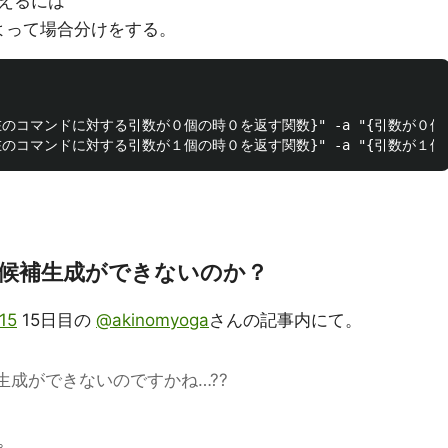
えるには
よって場合分けをする。
 "{現在のコマンドに対する引数が０個の時０を返す関数}" -a "{引数が０
候補生成ができないのか？
015
15日目の
@akinomyoga
さんの記事内にて。
成ができないのですかね…??
。