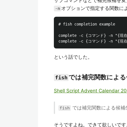
サブコマンドなどで補完候補を変
オプションで指定する関数に
-n
# fish completion example

complete -c {コマンド} -n
という話でした。
では補完関数による
fish
Shell Script Advent Calendar 2
では補完関数による候補生
fish
そうですよね。できて欲しいです