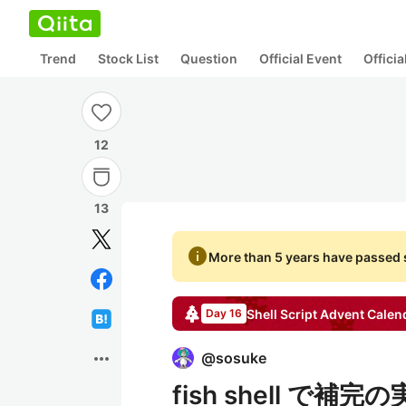
Trend
Stock List
Question
Official Event
Offici
12
13
info
More than 5 years have passed s
Shell Script
Advent Calen
Day 16
more_horiz
@
sosuke
fish shell で補完の実