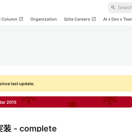
search
open_in_new
open_in_new
al Column
Organization
Qiita Careers
AI x Dev x Tea
ince last update.
dar
2015
装 - complete