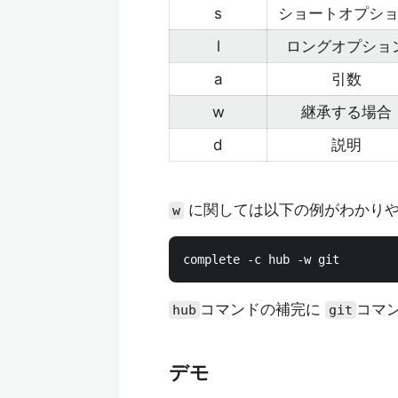
s
ショートオプシ
l
ロングオプショ
a
引数
w
継承する場合
d
説明
に関しては以下の例がわかり
w
コマンドの補完に
コマ
hub
git
デモ