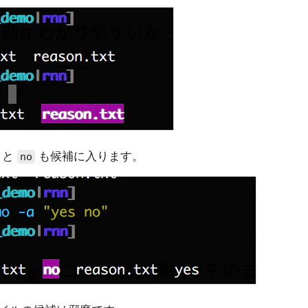
と
も候補に入ります。
no