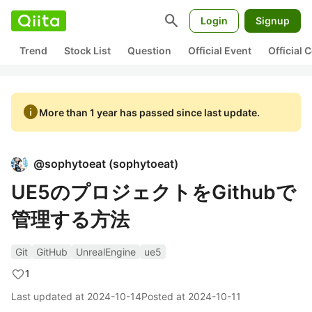
search
Login
Signup
Trend
Stock List
Question
Official Event
Official
info
More than 1 year has passed since last update.
@
sophytoeat
(
sophytoeat
)
UE5のプロジェクトをGithubで
管理する方法
Git
GitHub
UnrealEngine
ue5
1
Last updated at
2024-10-14
Posted at
2024-10-11