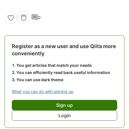
comment
0
Register as a new user and use Qiita more
conveniently
You get articles that match your needs
You can efficiently read back useful information
You can use dark theme
What you can do with signing up
Sign up
Login