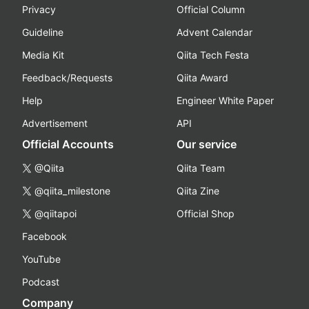
Privacy
Official Column
Guideline
Advent Calendar
Media Kit
Qiita Tech Festa
Feedback/Requests
Qiita Award
Help
Engineer White Paper
Advertisement
API
Official Accounts
Our service
@Qiita
Qiita Team
@qiita_milestone
Qiita Zine
@qiitapoi
Official Shop
Facebook
YouTube
Podcast
Company