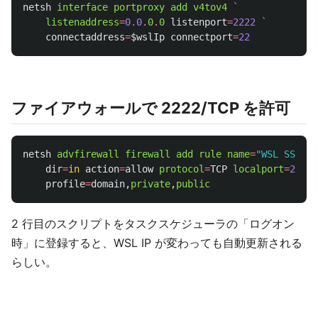
netsh
interface
portproxy
add
v4tov4
listenaddress
=
0.0
.
0
.
0
listenport
=
2222
`
connectaddress
=
$wslIp
connectport
=
22
ファイアウォールで 2222/TCP を許可
netsh
advfirewall
firewall
add
rule
name
=
"WSL SSH 22
dir
=
in
action
=
allow
protocol
=
TCP
localport
=
2222
profile
=
domain
,
private
,
public
2 行目のスクリプトをタスクスケジューラの「ログオン
時」に登録すると、WSL IP が変わっても自動更新される
らしい。