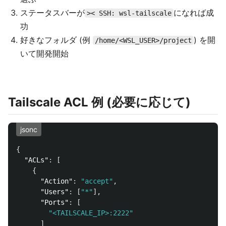
ステータスバーが
になれば成
>< SSH: wsl-tailscale
功
好きなフォルダ (例
) を開
/home/<WSL_USER>/project
いて開発開始
Tailscale ACL 例 (必要に応じて)
jsonc
{
"ACLs"
:
[
{
"Action"
:
"accept"
,
"Users"
:
[
"*"
],
"Ports"
:
[
"<TAILSCALE_IP>:2222"
]