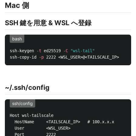
Mac 側
SSH 鍵を用意 & WSL へ登録
bash
ssh-keygen 
-t
 ed25519 
-C
"wsl-tail"
ssh-copy-id 
-p
 2222 <WSL_USER>@<TAILSCALE_IP>   
# 
~/.ssh/config
ssh/config
Host wsl-tailscale

  HostName     <TAILSCALE_IP>   # 100.x.x.x

  User         <WSL_USER>

  Port         2222
