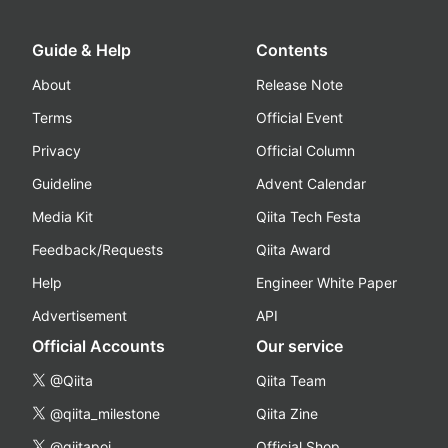
Guide & Help
Contents
About
Release Note
Terms
Official Event
Privacy
Official Column
Guideline
Advent Calendar
Media Kit
Qiita Tech Festa
Feedback/Requests
Qiita Award
Help
Engineer White Paper
Advertisement
API
Official Accounts
Our service
@Qiita
Qiita Team
@qiita_milestone
Qiita Zine
@qiitapoi
Official Shop