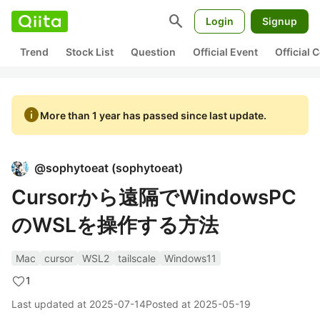
search
Login
Signup
Trend
Stock List
Question
Official Event
Official
info
More than 1 year has passed since last update.
@
sophytoeat
(
sophytoeat
)
Cursorから遠隔でWindowsPC
のWSLを操作する方法
Mac
cursor
WSL2
tailscale
Windows11
1
Last updated at
2025-07-14
Posted at
2025-05-19