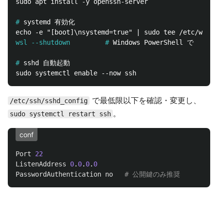
sudo apt install -y openssh-server

#
wsl --shutdown         #
#
で最低限以下を確認・変更し、
/etc/ssh/sshd_config
。
sudo systemctl restart ssh
conf
Port
22
ListenAddress
0
.
0
.
0
.
0
PasswordAuthentication
no