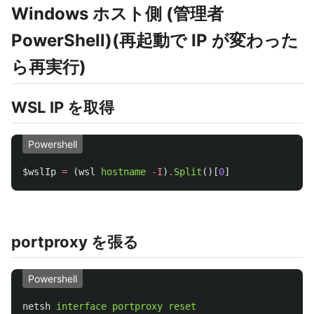
Windows ホスト側 (管理者
PowerShell)(再起動で IP が変わった
ら再実行)
WSL IP を取得
Powershell
$wslIp
=
(
wsl
hostname
-I
)
.
Split
()[
0
]
portproxy を張る
Powershell
netsh
interface
portproxy
reset