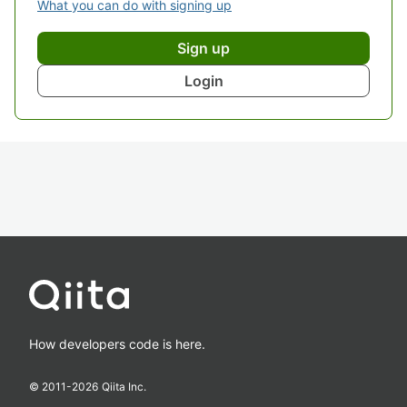
What you can do with signing up
Sign up
Login
How developers code is here.
© 2011-
2026
Qiita Inc.