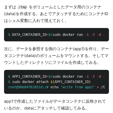
まずは
をボリュームとしたデータ用のコンテナ
/tmp
(data)を作成する。あとでアタッチするためにコンテナID
はシェル変数に入れて憶えておく。
$
DATA_CONTAINER_ID
=
$(
sudo 
docker run 
-i
-t
-d
-P
--
次に、データを参照する側のコンテナ(app1)を作り、デー
タコンテナ(data)のボリュームをマウントする。そしてマ
ウントしたディレクトリにファイルを作成してみる。
$
APP1_CONTAINER_ID
=
$(
sudo 
docker run 
-i
-t
-d
-P
--
$
sudo 
docker attach 
${
APP1_CONTAINER_ID
}
root@90e84781851d:/#
echo
"write from app1"
>
app1で作成したファイルがデータコンテナに反映されて
いるのか、dataにアタッチして確認してみる。