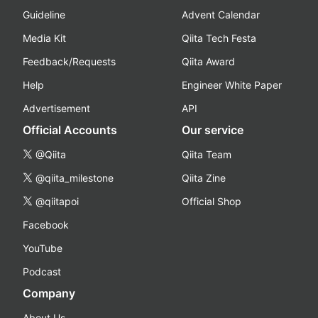
Guideline
Advent Calendar
Media Kit
Qiita Tech Festa
Feedback/Requests
Qiita Award
Help
Engineer White Paper
Advertisement
API
Official Accounts
Our service
@Qiita
Qiita Team
@qiita_milestone
Qiita Zine
@qiitapoi
Official Shop
Facebook
YouTube
Podcast
Company
About Us