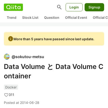
search
Login
Signup
Trend
Stock List
Question
Official Event
Official
info
More than 5 years have passed since last update.
@
sokutou-metsu
Data Volume と Data Volume C
ontainer
Docker
311
Posted at
2014-06-28