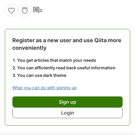
comment
0
Register as a new user and use Qiita more
conveniently
You get articles that match your needs
You can efficiently read back useful information
You can use dark theme
What you can do with signing up
Sign up
Login