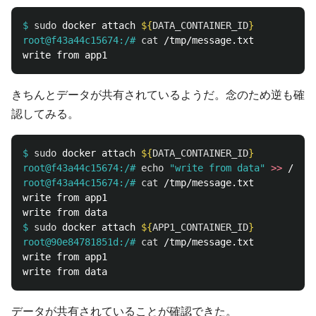
$
sudo 
docker attach 
${
DATA_CONTAINER_ID
}
root@f43a44c15674:/#
cat
きちんとデータが共有されているようだ。念のため逆も確
認してみる。
$
sudo 
docker attach 
${
DATA_CONTAINER_ID
}
root@f43a44c15674:/#
echo
"write from data"
>>
root@f43a44c15674:/#
cat
write from app1

$
sudo 
docker attach 
${
APP1_CONTAINER_ID
}
root@90e84781851d:/#
cat
write from app1

データが共有されていることが確認できた。