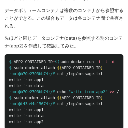
データボリュームコンテナは複数のコンテナから参照する
ことができる。この場合もデータは各コンテナ間で共有さ
れる。
先ほどと同じデータコンテナ(data)を参照する別のコンテ
ナ(app2)を作成して確認してみた。
$
APP2_CONTAINER_ID
=
$(
sudo 
docker run 
-i
-t
-d
-P
--
$
sudo 
docker attach 
${
APP2_CONTAINER_ID
}
root@b70e2705bb74:/#
cat
write from app1

root@b70e2705bb74:/#
echo
"write from app2"
>>
$
sudo 
docker attach 
${
APP1_CONTAINER_ID
}
root@f43a44c15674:/#
cat
write from app1

write from data
