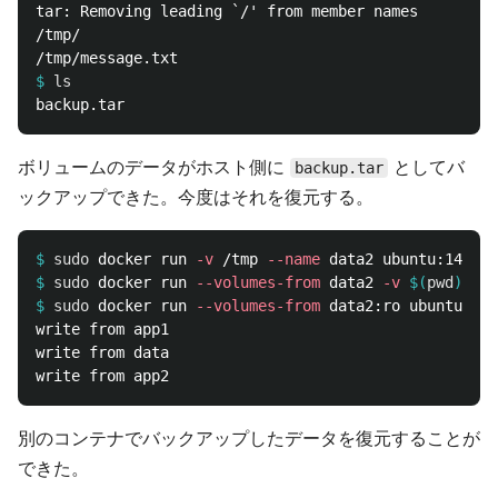
tar: Removing leading `/' from member names

/tmp/

$
ls
ボリュームのデータがホスト側に
としてバ
backup.tar
ックアップできた。今度はそれを復元する。
$
sudo 
docker run 
-v
 /tmp 
--name
$
sudo 
docker run 
--volumes-from
 data2 
-v
$(
pwd
)
:/ba
$
sudo 
docker run 
--volumes-from
 data2:ro ubuntu:14.
write from app1

write from data

別のコンテナでバックアップしたデータを復元することが
できた。