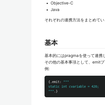
Objective-C
Java
それぞれの連携方法をまとめてい
基本
基本的にはpragmaを使って連
その他の基本事項として、emit
例:
{.
emit
:
"""

static int cvariable = 420;

"""
.}