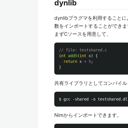
dynlib
dynlibプラグマを利用するこ
数をインポートすることができま
まずCソースを用意して、
// file: testshared.c
int
add5
(
int
x
)
{
return
x
+
5
;
}
共有ライブラリとしてコンパイル
Nimからインポートできます。