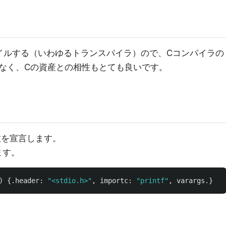
パイルする（いわゆるトランスパイラ）ので、Cコンパイラの
なく、Cの資産との相性もとても良いです。
関数を宣言します。
ます。
)
{.
header
:
"<stdio.h>"
,
importc
:
"printf"
,
varargs
.}