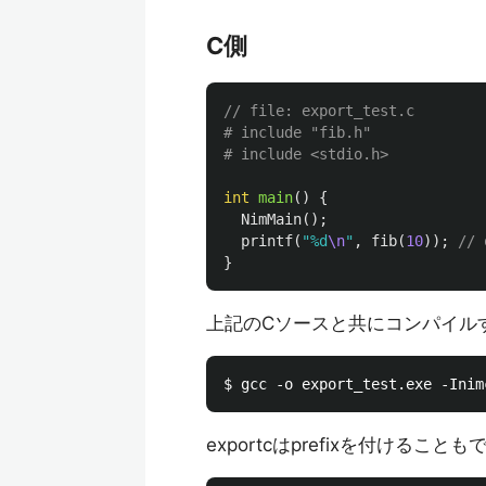
C側
// file: export_test.c
# include "fib.h"

int
main
()
{
NimMain
();
printf
(
"%d
\n
"
,
fib
(
10
));
// 
}
上記のCソースと共にコンパイル
exportcはprefixを付ける