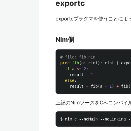
exportc
exportcプラグマを使うことに
Nim側
# file: fib.nim
proc 
fib
(
a
:
cint
):
cint
{.
expo
if
a
<=
2
:
result
=
1
else
:
result
=
fib
(
a
-
1
)
+
fib
(
上記のNimソースをCへコンパイ