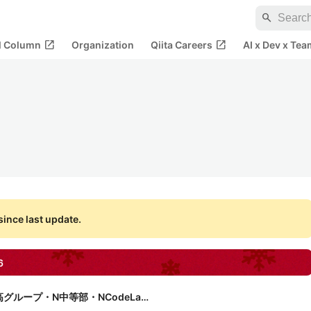
search
open_in_new
open_in_new
al Column
Organization
Qiita Careers
AI x Dev x Tea
ince last update.
6
N高グループ・N中等部・NCodeLabo