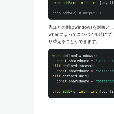
proc 
add5
(
x
:
int
):
int
{.
dynli
echo
add5
(
2
)
# output: 7
先ほどの例はwindowsを対象
whenによってコンパイル時に
り替えることができます。
when
defined
(
windows
):
const
sharedname
=
"testshar
elif
defined
(
macosx
):
const
sharedname
=
"testshar
elif
defined
(
unix
):
const
sharedname
=
"testshar
proc 
add5
(
x
:
int
):
int
{.
dynli