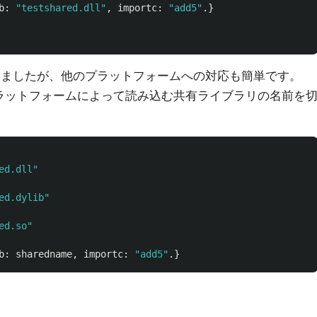
b
:
"testshared.dll"
,
importc
:
"add5"
.}
としましたが、他のプラットフォームへの対応も簡単です。
プラットフォームによって読み込む共有ライブラリの名前を
ed.dll"
ed.dylib"
ed.so"
b
:
sharedname
,
importc
:
"add5"
.}