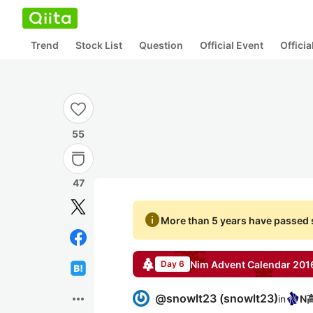
Trend
Stock List
Question
Official Event
Offici
55
47
info
More than 5 years have passed s
Nim
Advent Calendar
201
Day 6
more_horiz
@
snowlt23
(
snowlt23
)
in