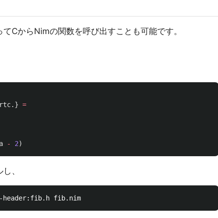
よってCからNimの関数を呼び出すことも可能です。
rtc
.}
=
a
-
2
)
ルし、