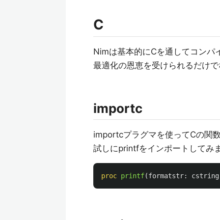
C
Nimは基本的にCを通してコン
最適化の恩恵を受けられるだけで
importc
importcプラグマを使ってCの
試しにprintfをインポートしてみ
proc 
printf
(
formatstr
:
cstring