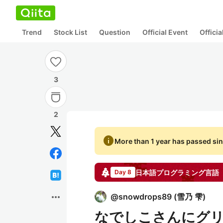
Trend
Stock List
Question
Official Event
Offici
3
2
info
More than 1 year has passed sin
日本語プログラミング言語
Day 8
more_horiz
@
snowdrops89
(
雪乃 雫
)
なでしこさんにグリ