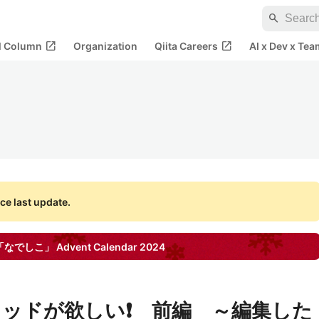
search
open_in_new
open_in_new
al Column
Organization
Qiita Careers
AI x Dev x Tea
ce last update.
「なでしこ」
Advent Calendar
2024
ッドが欲しい❗️ 前編 ～編集した