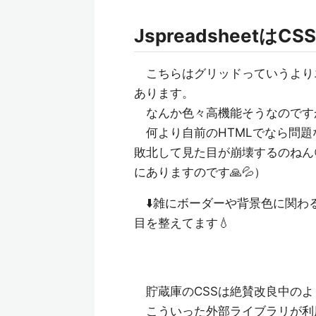
JspreadsheetはC
こちらはグリッドっていうより
あります。
なんか色々高機能そうなのです
何より自前のHTMLでなら問題
敗北して見た目が崩壊するのねん
にありますのです🙏💦）
⬇️雑にボーダーや背景色に関わ
目を整えてます💧
貯蔵庫のCSSは絶賛改良中のよ
こういった外部ライブラリが利