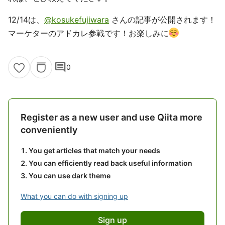
12/14は、
@kosukefujiwara
さんの記事が公開されます！
マーケターのアドカレ参戦です！お楽しみに
comment
0
Register as a new user and use Qiita more
conveniently
You get articles that match your needs
You can efficiently read back useful information
You can use dark theme
What you can do with signing up
Sign up