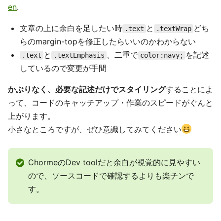
en
.
文章の上に余白を足したい時
と
どち
.text
.textWrap
らのmargin-topを修正したらいいのかわからない
と
、二重で
を記述
.text
.textEmphasis
color:navy;
しているので変更が手間
かぶりなく、必要な記述だけでスタイリング
することによ
って、コードのキャッチアップ・作業のスピードがぐんと
上がります。
小さなところですが、ぜひ意識してみてください
ChormeのDev toolだと余白が視覚的に見やすい
ので、ソースコードで確認するよりも楽チンで
す。