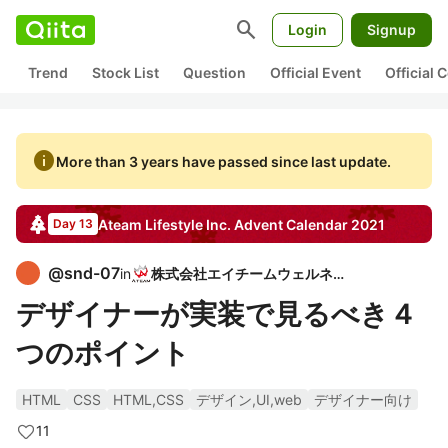
search
Login
Signup
Trend
Stock List
Question
Official Event
Official
info
More than 3 years have passed since last update.
Ateam Lifestyle Inc.
Advent Calendar
2021
Day 13
@
snd-07
in
株式会社エイチームウェルネス
デザイナーが実装で見るべき４
つのポイント
HTML
CSS
HTML,CSS
デザイン,UI,web
デザイナー向け
11