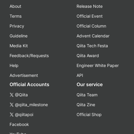
About
Release Note
Terms
Official Event
Privacy
Official Column
Guideline
Advent Calendar
Media Kit
Qiita Tech Festa
Feedback/Requests
Qiita Award
Help
Engineer White Paper
Advertisement
API
Official Accounts
Our service
@Qiita
Qiita Team
@qiita_milestone
Qiita Zine
@qiitapoi
Official Shop
Facebook