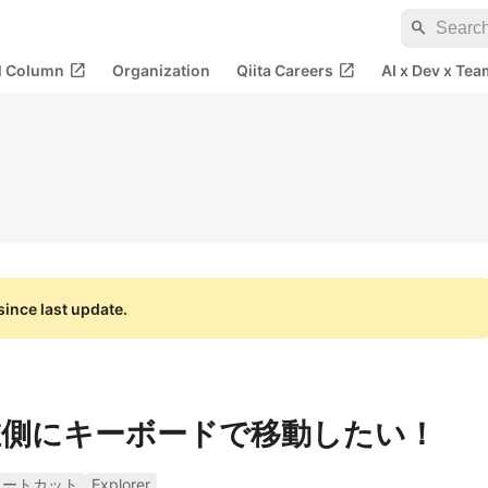
search
open_in_new
open_in_new
al Column
Organization
Qiita Careers
AI x Dev x Tea
ince last update.
側にキーボードで移動したい！
ョートカット
Explorer