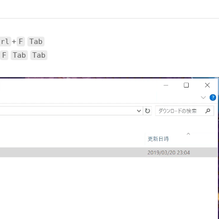
！
+
trl
F
Tab
F
Tab
Tab