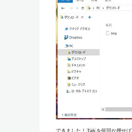
できました！
を何回か押せば
Tab