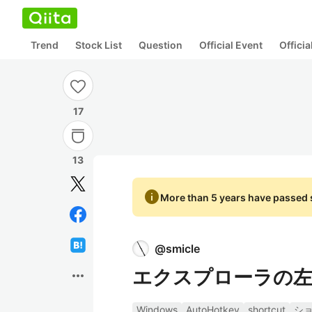
Trend
Stock List
Question
Official Event
Offici
17
13
info
More than 5 years have passed s
@
smicle
エクスプローラの左
more_horiz
Windows
AutoHotkey
shortcut
シ