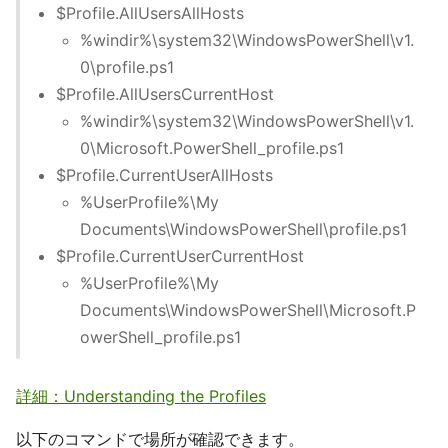
$Profile.AllUsersAllHosts
%windir%\system32\WindowsPowerShell\v1.
0\profile.ps1
$Profile.AllUsersCurrentHost
%windir%\system32\WindowsPowerShell\v1.
0\Microsoft.PowerShell_profile.ps1
$Profile.CurrentUserAllHosts
%UserProfile%\My
Documents\WindowsPowerShell\profile.ps1
$Profile.CurrentUserCurrentHost
%UserProfile%\My
Documents\WindowsPowerShell\Microsoft.P
owerShell_profile.ps1
詳細：Understanding the Profiles
以下のコマンドで場所が確認できます。