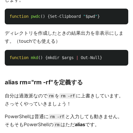
function
pwdc
()
{
Set-Clipboard
"
$pwd
"
}
ディレクトリを作成したときの結果出力を非表示にしま
す。（touchでも使える）
function
mkd
()
{
mkdir
$args
|
Out-Null
}
alias rm="rm -rf"を定義する
自分は過激派なので
を
に上書きしています。
rm
rm -rf
さっそくやっていきましょう！
PowerShellは普通に
と入力しても動きません。
rm -rf
そもそもPowerShellの
はただ
alias
です。
rm