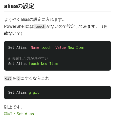
aliasの設定
ようやくaliasの設定に入れます…
PowerShellには
がないので設定してみます。（何
touch
故ない？）
Set-Alias
-Name
touch
-Value
New-Item
# 短縮した方が見やすい
Set-Alias
touch
New-Item
を
にするならこれ
git
g
Set-Alias
g
git
以上です。
詳細：Set-Alias