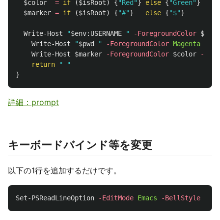
$color
=
if
(
$isRoot
)
{
"Red"
}
else
{
"Green"
}
$marker
=
if
(
$isRoot
)
{
"#"
}
else
{
"$"
}
Write-Host
"
$
env
:
USERNAME
 "
-ForegroundColor
$colo
Write-Host
"
$pwd
 "
-ForegroundColor
Magenta
-NoN
Write-Host
$marker
-ForegroundColor
$color
-NoNe
return
" "
}
詳細：prompt
キーボードバインド等を変更
以下の1行を追加するだけです。
Set-PSReadLineOption
-EditMode
Emacs
-BellStyle
None