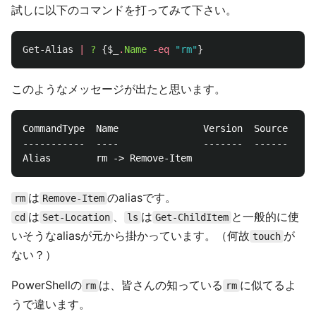
試しに以下のコマンドを打ってみて下さい。
Get-Alias
|
?
{
$_
.
Name
-eq
"rm"
}
このようなメッセージが出たと思います。
CommandType  Name               Version  Source

-----------  ----               -------  ------

は
のaliasです。
rm
Remove-Item
は
、
は
と一般的に使
cd
Set-Location
ls
Get-ChildItem
いそうなaliasが元から掛かっています。（何故
が
touch
ない？）
PowerShellの
は、皆さんの知っている
に似てるよ
rm
rm
うで違います。