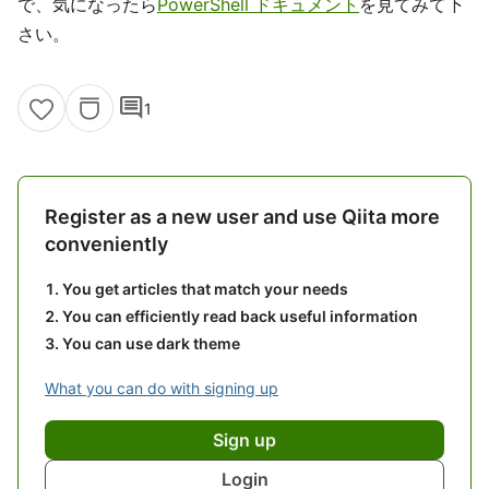
で、気になったら
PowerShell ドキュメント
を見てみて下
さい。
comment
1
Register as a new user and use Qiita more
conveniently
You get articles that match your needs
You can efficiently read back useful information
You can use dark theme
What you can do with signing up
Sign up
Login