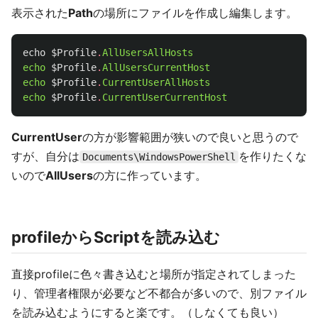
表示された
Path
の場所にファイルを作成し編集します。
echo
$Profile
.
AllUsersAllHosts
echo
$Profile
.
AllUsersCurrentHost
echo
$Profile
.
CurrentUserAllHosts
echo
$Profile
.
CurrentUserCurrentHost
CurrentUser
の方が影響範囲が狭いので良いと思うので
すが、自分は
を作りたくな
Documents\WindowsPowerShell
いので
AllUsers
の方に作っています。
profileからScriptを読み込む
直接profileに色々書き込むと場所が指定されてしまった
り、管理者権限が必要など不都合が多いので、別ファイル
を読み込むようにすると楽です。（しなくても良い）