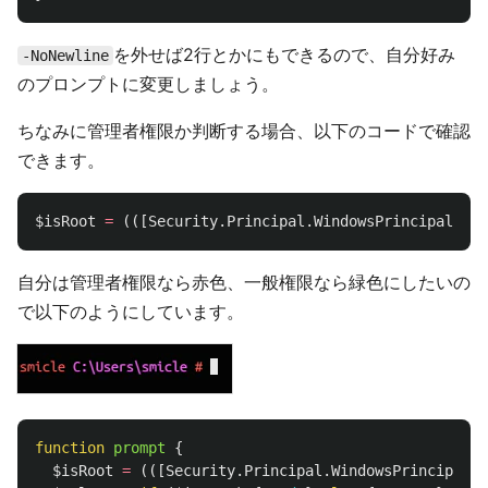
を外せば2行とかにもできるので、自分好み
-NoNewline
のプロンプトに変更しましょう。
ちなみに管理者権限か判断する場合、以下のコードで確認
できます。
$isRoot
=
(([
Security.Principal.WindowsPrincipal
][
Se
自分は管理者権限なら赤色、一般権限なら緑色にしたいの
で以下のようにしています。
function
prompt
{
$isRoot
=
(([
Security.Principal.WindowsPrincipal
][