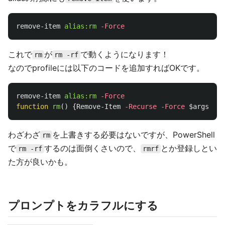
remove-item
alias:rm
-Force
これで
が
で動くようになります！
rm
rm -rf
なのでprofileには以下のコードを追加すればOKです。
remove-item
alias:rm
-Force
function
rm
()
{
Remove-Item
-Recurse
-Force
$args
}
わざわざ
を上書きする必要はないですが、PowerShell
rm
で
するのは面倒くさいので、
とか登録しとい
rm -rf
rmrf
た方が良いかも。
プロンプトをカラフルにする