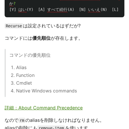
か
?
[
Y
]
はい
(
Y
)
[
A
]
すべて続行
(
A
)
[
N
]
いいえ
(
N
)
[
L
]
すべ
は設定されているはずだが?
Recurse
コマンドには
優先順位
が存在します。
コマンドの優先順位
Alias
Function
Cmdlet
Native Windows commands
詳細：About Command Precedence
なので
のaliasを削除しなければなりません。
rm
aliasの削除にも
を使います。
remove-item