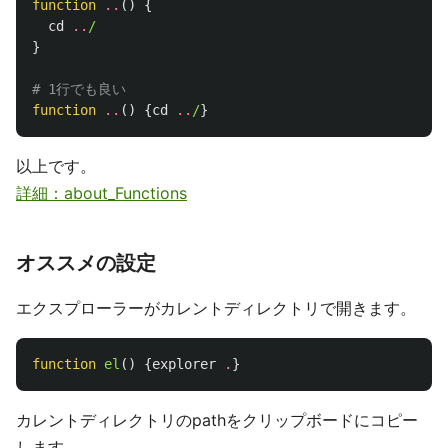
function
..
()
{
cd
..
/
}
# 1行でも良い
function
..
()
{
cd
..
/
}
以上です。
詳細：about_Functions
オススメの設定
エクスプローラーがカレントディレクトリで開きます。
function
el
()
{
explorer
.
}
カレントディレクトリのpathをクリップボードにコピー
します。