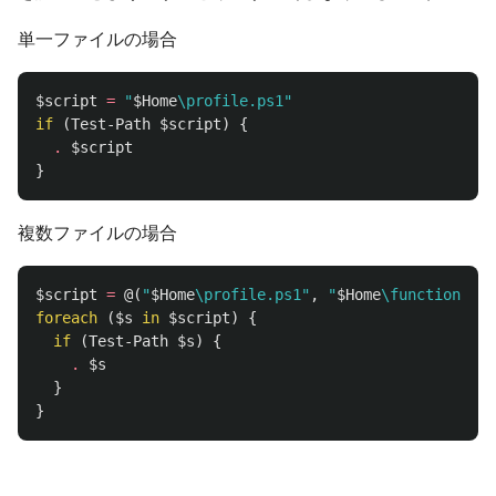
単一ファイルの場合
$script
=
"
$Home
\profile.ps1"
if
(
Test-Path
$script
)
{
.
$script
}
複数ファイルの場合
$script
=
@(
"
$Home
\profile.ps1"
,
"
$Home
\function.ps1
foreach
(
$s
in
$script
)
{
if
(
Test-Path
$s
)
{
.
$s
}
}