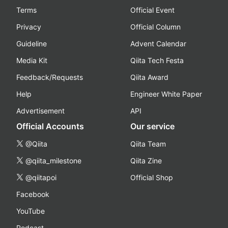
Terms
Official Event
Privacy
Official Column
Guideline
Advent Calendar
Media Kit
Qiita Tech Festa
Feedback/Requests
Qiita Award
Help
Engineer White Paper
Advertisement
API
Official Accounts
Our service
@Qiita
Qiita Team
@qiita_milestone
Qiita Zine
@qiitapoi
Official Shop
Facebook
YouTube
Podcast