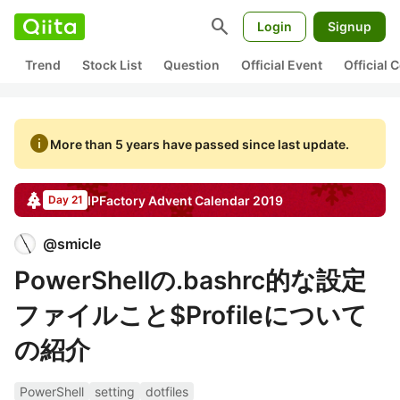
search
Login
Signup
Trend
Stock List
Question
Official Event
Official
info
More than 5 years have passed since last update.
IPFactory
Advent Calendar
2019
Day 21
@
smicle
PowerShellの.bashrc的な設定
ファイルこと$Profileについて
の紹介
PowerShell
setting
dotfiles