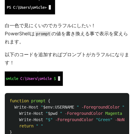
白一色で見にくいのでカラフルにしたい！
PowerShellは
の値を書き換える事で表示を変えら
prompt
れます。
以下のコードを追加すればプロンプトがカラフルになりま
す！
function
prompt
{
Write-Host
"
$
env
:
USERNAME
 "
-ForegroundColor
"Gree
Write-Host
"
$pwd
 "
-ForegroundColor
Magenta
-NoN
Write-Host
"$"
-ForegroundColor
"Green"
-NoNewli
return
" "
}