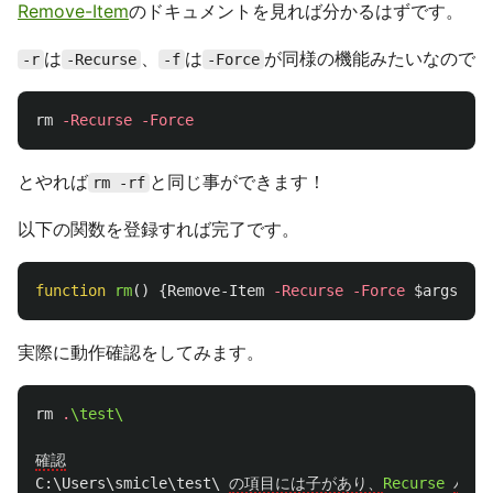
Remove-Item
のドキュメントを見れば分かるはずです。
は
、
は
が同様の機能みたいなので
-r
-Recurse
-f
-Force
rm
-Recurse
-Force
とやれば
と同じ事ができます！
rm -rf
以下の関数を登録すれば完了です。
function
rm
()
{
Remove-Item
-Recurse
-Force
$args
}
実際に動作確認をしてみます。
rm
.
\test\
確認
C:\Users\smicle\test\
の項目には子があり、
Recurse
パラ