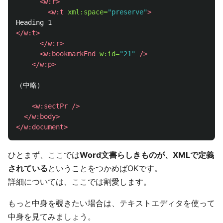
<w:r>
<w:t
xml:space=
"preserve"
>
</w:t>
</w:r>
<w:bookmarkEnd
w:id=
"21"
/>
</w:p>
（中略）

<w:sectPr
/>
</w:body>
</w:document>
ひとまず、ここでは
Word文書らしきものが、XMLで定義
されている
ということをつかめばOKです。
詳細については、ここでは割愛します。
もっと中身を覗きたい場合は、テキストエディタを使って
中身を見てみましょう。