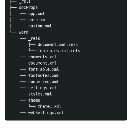
├── _rels

├── docProps

│   ├── app.xml

│   ├── core.xml

│   └── custom.xml

└── word

    ├── _rels

    │   ├── document.xml.rels

    │   └── footnotes.xml.rels

    ├── comments.xml

    ├── document.xml

    ├── fontTable.xml

    ├── footnotes.xml

    ├── numbering.xml

    ├── settings.xml

    ├── styles.xml

    ├── theme

    │   └── theme1.xml
