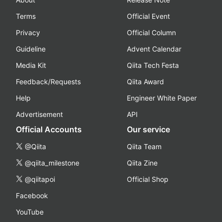
Terms
Official Event
Privacy
Official Column
Guideline
Advent Calendar
Media Kit
Qiita Tech Festa
Feedback/Requests
Qiita Award
Help
Engineer White Paper
Advertisement
API
Official Accounts
Our service
@Qiita
Qiita Team
@qiita_milestone
Qiita Zine
@qiitapoi
Official Shop
Facebook
YouTube