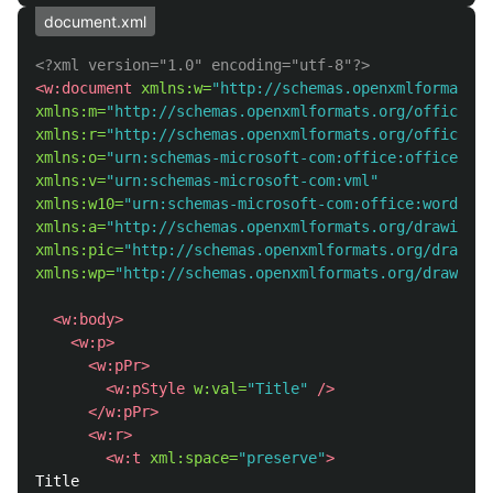
document.xml
<?xml version="1.0" encoding="utf-8"?>
<w:document
xmlns:w=
"http://schemas.openxmlformats.o
xmlns:m=
"http://schemas.openxmlformats.org/officeDoc
xmlns:r=
"http://schemas.openxmlformats.org/officeDo
xmlns:o=
"urn:schemas-microsoft-com:office:office"
xmlns:v=
"urn:schemas-microsoft-com:vml"
xmlns:w10=
"urn:schemas-microsoft-com:office:word"
xmlns:a=
"http://schemas.openxmlformats.org/drawingml
xmlns:pic=
"http://schemas.openxmlformats.org/drawing
xmlns:wp=
"http://schemas.openxmlformats.org/drawingm
<w:body>
<w:p>
<w:pPr>
<w:pStyle
w:val=
"Title"
/>
</w:pPr>
<w:r>
<w:t
xml:space=
"preserve"
>