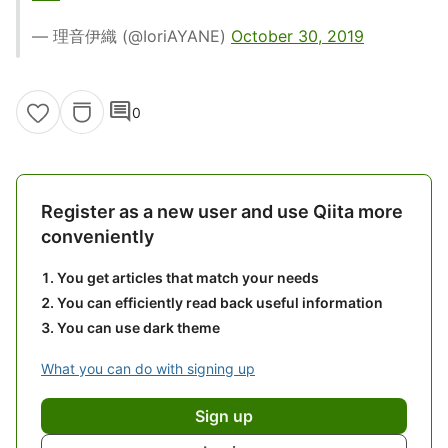
— 理音伊織 (@IoriAYANE)
October 30, 2019
comment
0
Register as a new user and use Qiita more
conveniently
You get articles that match your needs
You can efficiently read back useful information
You can use dark theme
What you can do with signing up
Sign up