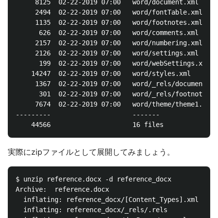
     8125  02-22-2019 07:00   word/document.xml

     2494  02-22-2019 07:00   word/fontTable.xml

     1135  02-22-2019 07:00   word/footnotes.xml

      626  02-22-2019 07:00   word/comments.xml

     2157  02-22-2019 07:00   word/numbering.xml

     2126  02-22-2019 07:00   word/settings.xml

      199  02-22-2019 07:00   word/webSettings.xml

    14247  02-22-2019 07:00   word/styles.xml

     1367  02-22-2019 07:00   word/_rels/document.xm
      301  02-22-2019 07:00   word/_rels/footnotes.x
     7674  02-22-2019 07:00   word/theme/theme1.xml

---------                     -------

実際にzipファイルとして展開してみましょう。
$ unzip reference.docx -d reference_docx

Archive:  reference.docx

  inflating: reference_docx/[Content_Types].xml

  inflating: reference_docx/_rels/.rels
