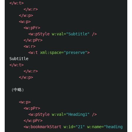
</w:t>
</w:r>
</w:p>
<w:p>
<w:pPr>
<w:pStyle
w:val=
"Subtitle"
/>
</w:pPr>
<w:r>
<w:t
xml:space=
"preserve"
>
</w:t>
</w:r>
</w:p>
（中略）

<w:p>
<w:pPr>
<w:pStyle
w:val=
"Heading1"
/>
</w:pPr>
<w:bookmarkStart
w:id=
"21"
w:name=
"heading-1"