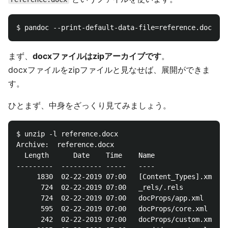
まず、
docxファイルはzipアーカイブです
。
docxファイルをzipファイルと見なせば、展開ができま
す。
ひとまず、中身をざっくり見てみましょう。
$ unzip -l reference.docx

Archive:  reference.docx

  Length      Date    Time    Name

---------  ---------- -----   ----

     1830  02-22-2019 07:00   [Content_Types].xml

      724  02-22-2019 07:00   _rels/.rels

      724  02-22-2019 07:00   docProps/app.xml

      595  02-22-2019 07:00   docProps/core.xml

      242  02-22-2019 07:00   docProps/custom.xml
