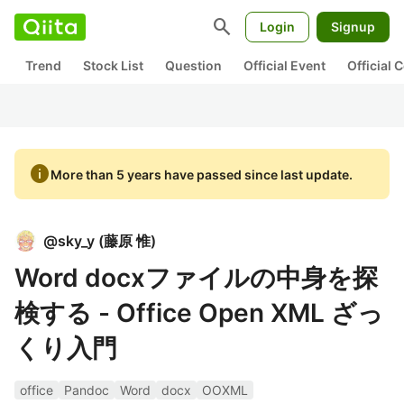
search
Login
Signup
Trend
Stock List
Question
Official Event
Official
info
More than 5 years have passed since last update.
@
sky_y
(
藤原 惟
)
Word docxファイルの中身を探
検する - Office Open XML ざっ
くり入門
office
Pandoc
Word
docx
OOXML