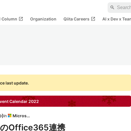
search
open_in_new
open_in_new
al Column
Organization
Qiita Careers
AI x Dev x Tea
ce last update.
vent Calendar
2022
o
)
in
Microsoft
ffice365連携