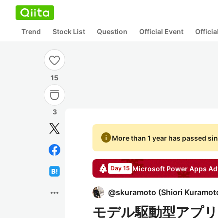
Trend
Stock List
Question
Official Event
Offici
15
3
info
More than 1 year has passed sin
Microsoft Power Apps
Ad
Day 15
more_horiz
@
skuramoto
(
Shiori Kuramot
モデル駆動型アプリのO