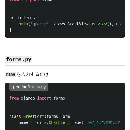
urlpatterns
=
[
path
(
'
greet/
'
,
views
.
GreetView
.
as_view
(),
name
=
'
]
forms.py
を入力するだけ
name
greeting/forms.py
from
django
import
forms
class
GreetForm
(
forms
.
Form
):
name
=
forms
.
CharField
(
label
=
'
あなたの名前は？
'
)