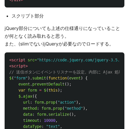
スクリプト部分
jQuery部分についても上述の仕様通りになっていること
が何となく読み取れると思う。
また、(slimでない)jQueryが必要なのでロードする。
<script 
src=
"https://code.jquery.com/jquery-3.5.1.mi
<script>
// 送信ボタンにイベントリスナーを設定。内部に Ajax 処理を
$
(
"
form
"
).
submit
(
function
(
event
)
{
event
.
preventDefault
();
var
form
=
$
(
this
);
$
.
ajax
({
url
:
form
.
prop
(
"
action
"
),
method
:
form
.
prop
(
"
method
"
),
data
:
form
.
serialize
(),
timeout
:
10000
,
dataType
:
"
text
"
,