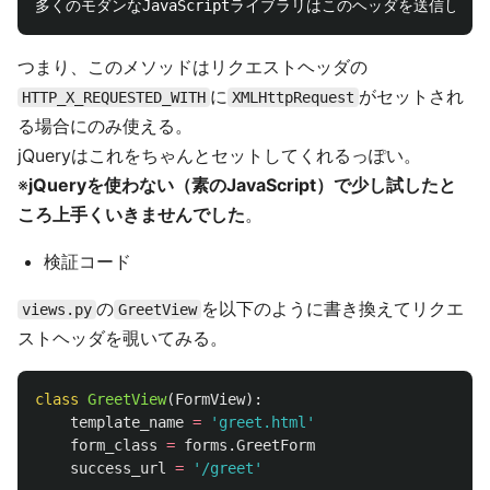
つまり、このメソッドはリクエストヘッダの
に
がセットされ
HTTP_X_REQUESTED_WITH
XMLHttpRequest
る場合にのみ使える。
jQueryはこれをちゃんとセットしてくれるっぽい。
※
jQueryを使わない（素のJavaScript）で少し試したと
ころ上手くいきませんでした
。
検証コード
の
を以下のように書き換えてリクエ
views.py
GreetView
ストヘッダを覗いてみる。
class
GreetView
(
FormView
):
template_name
=
'
greet.html
'
form_class
=
forms
.
GreetForm
success_url
=
'
/greet
'