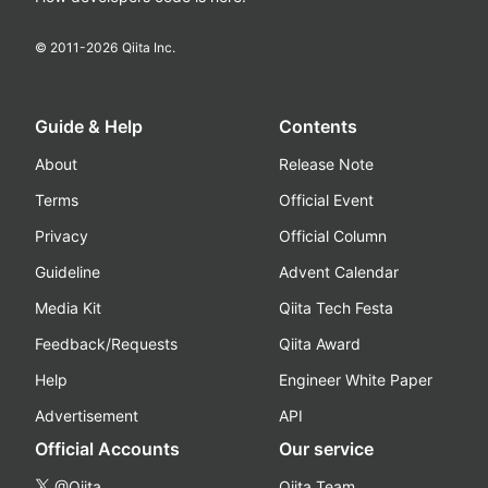
© 2011-
2026
Qiita Inc.
Guide & Help
Contents
About
Release Note
Terms
Official Event
Privacy
Official Column
Guideline
Advent Calendar
Media Kit
Qiita Tech Festa
Feedback/Requests
Qiita Award
Help
Engineer White Paper
Advertisement
API
Official Accounts
Our service
@Qiita
Qiita Team