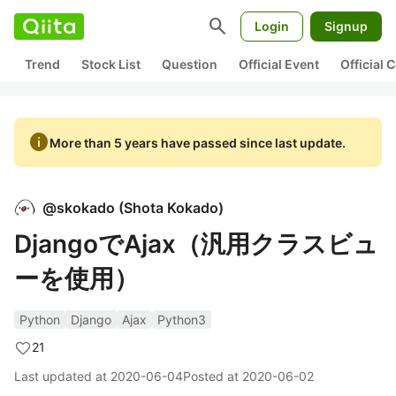
search
Login
Signup
Trend
Stock List
Question
Official Event
Official
info
More than 5 years have passed since last update.
@
skokado
(
Shota Kokado
)
DjangoでAjax（汎用クラスビュ
ーを使用）
Python
Django
Ajax
Python3
21
Last updated at
2020-06-04
Posted at
2020-06-02