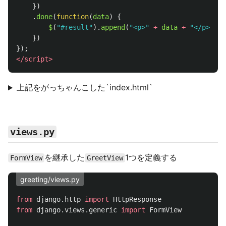
})
.
done
(
function
(
data
)
{
$
(
"
#result
"
).
append
(
"
<p>
"
+
data
+
"
</p>
"
);
})
});
</script>
上記をがっちゃんこした`index.html`
views.py
を継承した
1つを定義する
FormView
GreetView
greeting/views.py
from
django.http
import
HttpResponse
from
django.views.generic
import
FormView