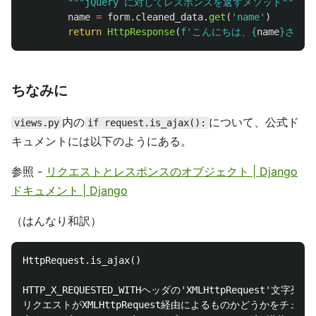
"""
jQuery に対してレスポンスを返すメソッド
"""
name
=
form
.
cleaned_data
.
get
(
'
name
'
)
return
HttpResponse
(
f
'
こんにちは、
{
name
}
さん！
ちなみに
内の
について、公式ド
views.py
if request.is_ajax():
キュメントには以下のようにある。
参照 -
リクエストとレスポンスのオブジェクト | Django
ドキュメント | Django
（はんなり和訳）
HttpRequest.is_ajax()

HTTP_X_REQUESTED_WITHヘッダの'XMLHttpRequest'文字列で

リクエストがXMLHttpRequest経由によるものかどうかをチェック