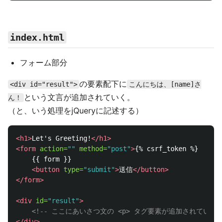
index.html
フォーム部分
の要素配下に
<div id="result">
こんにちは、[name]さ
という文言が追加されていく。
ん！
（と、いう処理をjQueryに記述する）
<h1>
Let's Greeting!
</h1>
<form
action=
""
method=
"post"
>
{% csrf_token %}

    {{ form }}

<button
type=
"submit"
>
送信
</button>
</form>
<div
id=
"result"
>
<!-- ここにあいさつ文の <p> タグ要素が追加されていく -
</div>