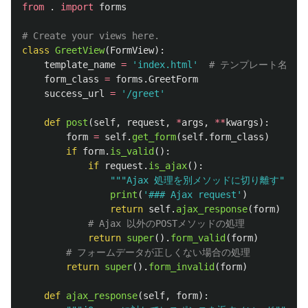
from
.
import
forms
class
GreetView
(
FormView
):
template_name
=
'
index.html
'
form_class
=
forms
.
GreetForm
success_url
=
'
/greet
'
def
post
(
self
,
request
,
*
args
,
**
kwargs
):
form
=
self
.
get_form
(
self
.
form_class
)
if
form
.
is_valid
():
if
request
.
is_ajax
():
"""
Ajax 処理を別メソッドに切り離す
"""
print
(
'
### Ajax request
'
)
return
self
.
ajax_response
(
form
)
return
super
().
form_valid
(
form
)
return
super
().
form_invalid
(
form
)
def
ajax_response
(
self
,
form
):