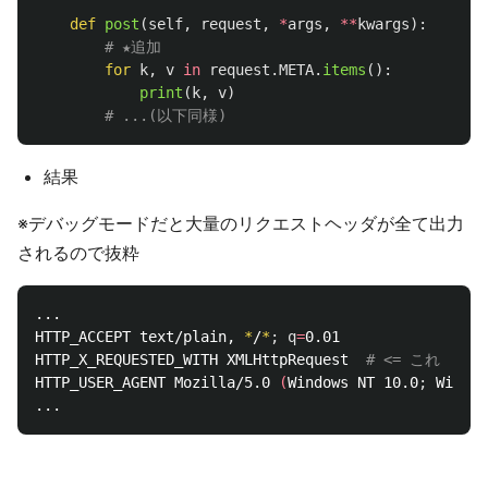
def
post
(
self
,
request
,
*
args
,
**
kwargs
):
for
k
,
v
in
request
.
META
.
items
():
print
(
k
,
v
)
結果
※デバッグモードだと大量のリクエストヘッダが全て出力
されるので抜粋
...

HTTP_ACCEPT text/plain, 
*
/
*
;
q
=
0.01

HTTP_X_REQUESTED_WITH XMLHttpRequest  
# <= これ
HTTP_USER_AGENT Mozilla/5.0 
(
Windows NT 10.0
;
 Win64
;