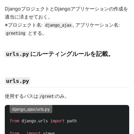
DjangoプロジェクトとDjangoアプリケーションの作成を
適当に済ませておく。
※プロジェクト名:
, アプリケーション名:
django_ajax
とする。
greeting
にルーティングルールを記載。
urls.py
urls.py
使用するパスは
のみ。
/greet
django_ajax/urls.py
from
django.urls
import
path
from
.
import
views