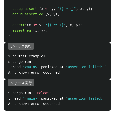
debug_assert!
(
x
<=
y
,
"{} > {}"
,
x
,
y
);
debug_assert_eq!
(
x
,
y
);
assert!
(
x
<=
y
,
"{} != {}"
,
x
,
y
);
assert_eq!
(
x
,
y
);
}
デバッグ実行
$ 
cd 
$ 
cargo run

thread 
'<main>'
 panicked at 
'assertion failed: `(lef
リリース実行
$ 
cargo run 
--release
thread 
'<main>'
 panicked at 
'assertion failed: `(lef