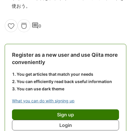
使おう。
comment
0
Register as a new user and use Qiita more
conveniently
You get articles that match your needs
You can efficiently read back useful information
You can use dark theme
What you can do with signing up
Sign up
Login