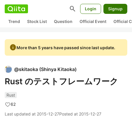
search
Login
Signup
Trend
Stock List
Question
Official Event
Official
info
More than 5 years have passed since last update.
@
skitaoka
(
Shinya Kitaoka
)
Rust のテストフレームワーク
Rust
62
Last updated at
2015-12-27
Posted at
2015-12-27