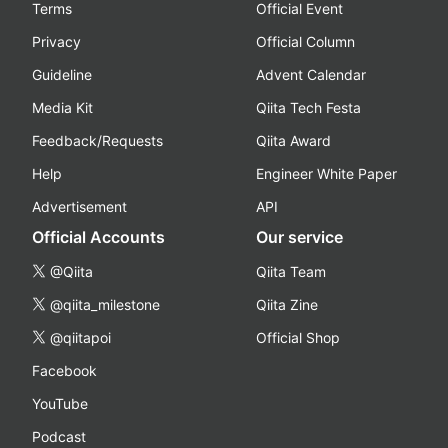
Terms
Official Event
Privacy
Official Column
Guideline
Advent Calendar
Media Kit
Qiita Tech Festa
Feedback/Requests
Qiita Award
Help
Engineer White Paper
Advertisement
API
Official Accounts
Our service
@Qiita
Qiita Team
@qiita_milestone
Qiita Zine
@qiitapoi
Official Shop
Facebook
YouTube
Podcast