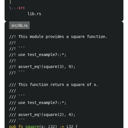
\-
--src
src/lib.rs
//! This module provides a square function.
//!
//! ```
//! use test_example7::*;
//!
//! assert_eq!(square(3), 9);
//! ```
/// This function return a square of x.
///
/// ```
/// use test_example7::*;
///
/// assert_eq!(square(2), 4);
/// ```
pub
fn
square
(
x
:
i32
)
->
i32
{