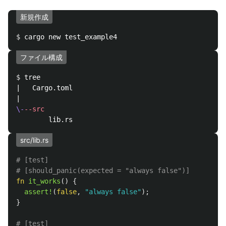
新規作成
$ 
ファイル構成
$ 
tree

|   Cargo.toml

\-
--src
src/lib.rs
# [test]
# [should_panic(expected = "always false")]
fn
it_works
()
{
assert!
(
false
,
"always false"
);
}
# [test]