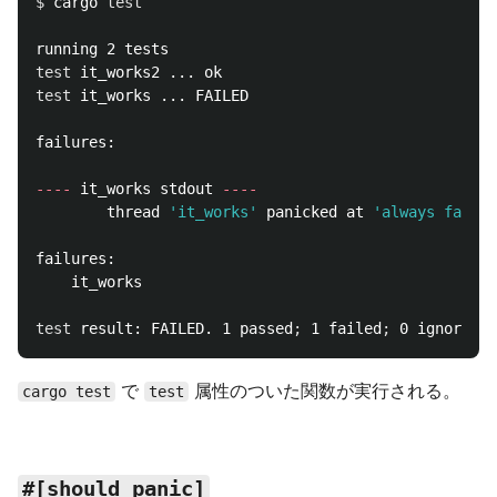
$ 
cargo 
test

test 
test 
it_works ... FAILED

failures:

----
 it_works stdout 
----
        thread 
'it_works'
 panicked at 
'always false'
failures:

    it_works

test 
result: FAILED. 1 passed
;
 1 failed
;
 0 ignored
;
で
属性のついた関数が実行される。
cargo test
test
#[should_panic]