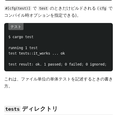
で
のときだけビルドされる (
で
#[cfg(test)]
test
cfg
コンパイル時オプションを指定できる)。
テスト
$ 
cargo 
test

running 1 
test

test 
tests::it_works ... ok

test 
result: ok. 1 passed
;
 0 failed
;
 0 ignored
;
これは、ファイル単位の単体テストを記述するときの書き
方。
ディレクトリ
tests