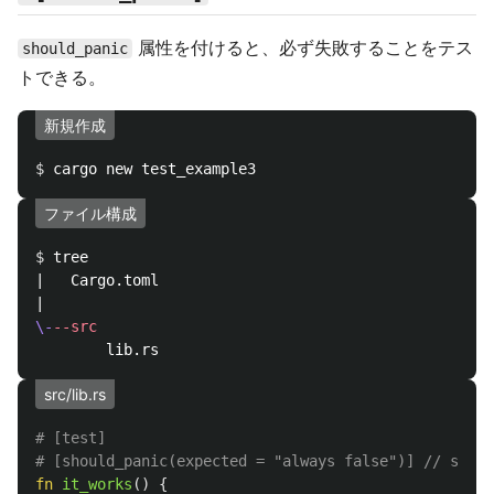
属性を付けると、必ず失敗することをテス
should_panic
トできる。
新規作成
$ 
ファイル構成
$ 
tree

|   Cargo.toml

\-
--src
src/lib.rs
# [test]
# [should_panic(expected = "always false")] // sho
fn
it_works
()
{