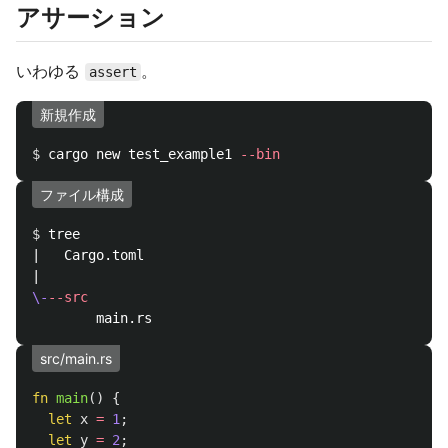
アサーション
いわゆる
。
assert
新規作成
$ 
cargo new test_example1 
--bin
ファイル構成
$ 
tree

|   Cargo.toml

\-
--src
src/main.rs
fn
main
()
{
let
x
=
1
;
let
y
=
2
;