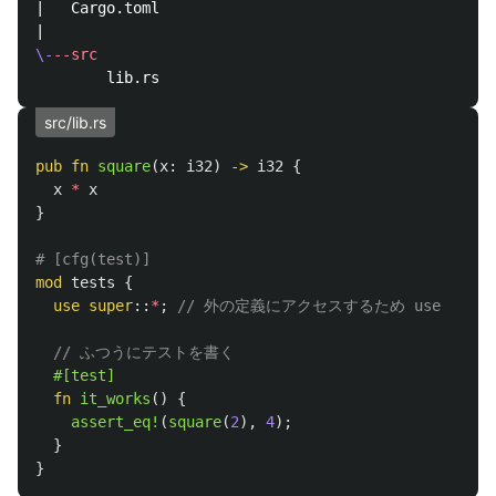
|   Cargo.toml

\-
--src
src/lib.rs
pub
fn
square
(
x
:
i32
)
->
i32
{
x
*
x
}
# [cfg(test)]
mod
tests
{
use
super
::
*
;
// 外の定義にアクセスするため use
// ふつうにテストを書く
#[test]
fn
it_works
()
{
assert_eq!
(
square
(
2
),
4
);
}
}