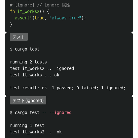
# [ignore] // ignore 属性
fn
it_works2
()
{
assert!
(
true
,
"always true"
);
}
テスト
$ 
cargo 
test

test 
test 
it_works ... ok

test 
result: ok. 1 passed
;
 0 failed
;
 1 ignored
;
テスト(ignored)
$ 
cargo 
test
--
--ignored
running 1 
test

test 
it_works2 ... ok
