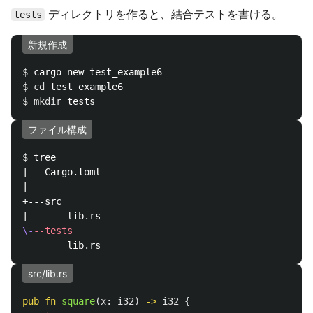
ディレクトリを作ると、結合テストを書ける。
tests
新規作成
$ 
$ 
cd 
$ 
mkdir 
ファイル構成
$ 
tree

|   Cargo.toml

|

+---src

\-
--tests
src/lib.rs
pub
fn
square
(
x
:
i32
)
->
i32
{