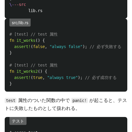
\-
--src
src/lib.rs
# [test] // test 属性
fn
it_works
()
{
assert!
(
false
,
"always false"
);
// 必ず失敗する
}
# [test] // test 属性
fn
it_works2
()
{
assert!
(
true
,
"always true"
);
// 必ず成功する
}
属性のついた関数の中で
が起こると、テス
test
panic!
トに失敗したものとして扱われる。
テスト