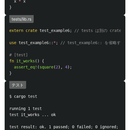
x
*
x
}
tests/lib.rs
extern
crate
test_example6
;
// tests は別の crate
use
test_example6
::
*
;
// test_example6:: を省略するた
# [test]
fn
it_works
()
{
assert_eq!
(
square
(
2
),
4
);
}
テスト
$ 
cargo 
test

running 1 
test

test 
it_works ... ok

test 
result: ok. 1 passed
;
 0 failed
;
 0 ignored
;