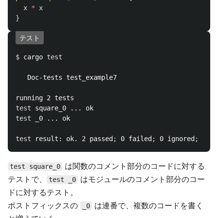
x
*
x
}
テスト
$ 
cargo 
test

Doc-tests test_example7

test 
test 
_0 ... ok

test 
result: ok. 2 passed
;
 0 failed
;
 0 ignored
;
は関数のコメント部分のコードに対する
test square_0
テストで、
はモジュールのコメント部分のコー
test _0
ドに対するテスト。
ポストフィックスの
は連番で、複数のコードを書く
_0