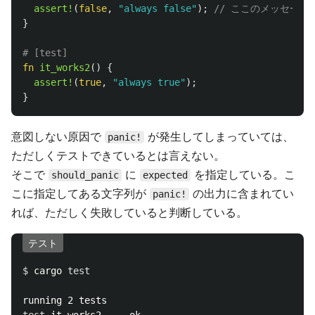
assert!
(
false
,
"always false"
);
// ここのメッセージを
}
# [test]
fn
it_works2
()
{
assert!
(
true
,
"always true"
);
}
意図しない原因で
が発生してしまっていては、
panic!
ただしくテストできているとは言えない。
そこで
に
を指定している。こ
should_panic
expected
こに指定してある文字列が
の出力に含まれてい
panic!
れば、ただしく失敗していると判断している。
テスト
$ 
cargo 
test
