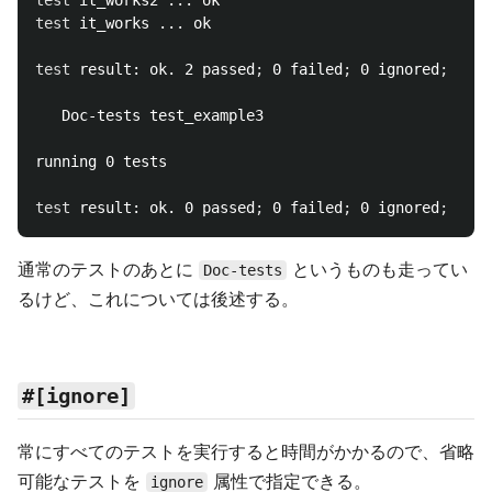
test 
test 
it_works ... ok

test 
result: ok. 2 passed
;
 0 failed
;
 0 ignored
;
 0 me
   Doc-tests test_example3

running 0 tests

test 
result: ok. 0 passed
;
 0 failed
;
 0 ignored
;
通常のテストのあとに
というものも走ってい
Doc-tests
るけど、これについては後述する。
#[ignore]
常にすべてのテストを実行すると時間がかかるので、省略
可能なテストを
属性で指定できる。
ignore