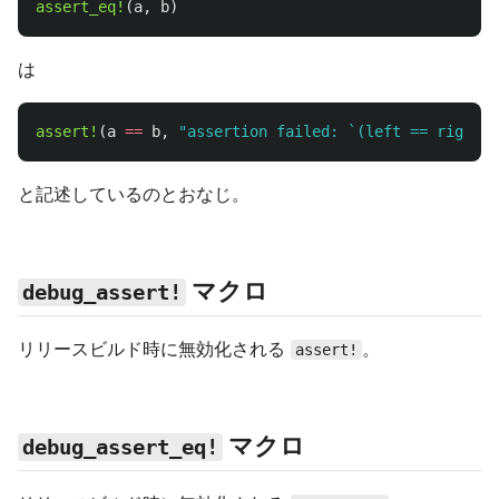
assert_eq!
(
a
,
b
)
は
assert!
(
a
==
b
,
"assertion failed: `(left == right)`
と記述しているのとおなじ。
マクロ
debug_assert!
リリースビルド時に無効化される
。
assert!
マクロ
debug_assert_eq!