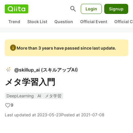
search
Login
Signup
Trend
Stock List
Question
Official Event
Official
info
More than 3 years have passed since last update.
@
skillup_ai
(
スキルアップAI
)
メタ学習入門
DeepLearning
AI
メタ学習
9
Last updated at
2023-05-23
Posted at
2021-07-08