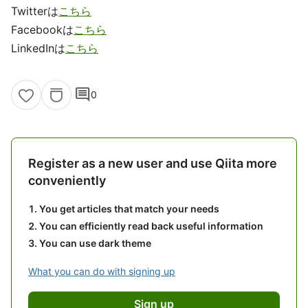
Twitterは
こちら
Facebookは
こちら
LinkedInは
こちら
comment
0
Register as a new user and use Qiita more
conveniently
You get articles that match your needs
You can efficiently read back useful information
You can use dark theme
What you can do with signing up
Sign up