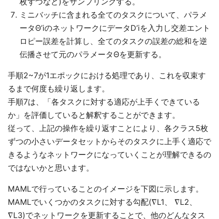
枚ずつなど)をサンプリングする。
ミニバッチに含まれる全てのタスクについて、パラメ
ータΘ’iのネットワークにデータD’iを入力し交差エント
ロピー誤差を計算し、全てのタスクの誤差の総和を逆
伝播させて元のパラメータΘを更新する。
手順2~7が1エポックにおける処理であり、これを収束す
るまで何度も繰り返します。
手順7は、「各タスクに対する適応が上手くできている
か」を評価していると解釈することができます。
従って、上記の操作を繰り返すことにより、各クラス5枚
ずつの小さいデータセットからそのタスクに上手く適応で
きるようなネットワークになっていくことが理解できるの
ではないかと思います。
MAMLで行っていることのイメージを下図に示します。
MAMLでいくつかのタスクに対する勾配(∇L1、 ∇L2、
∇L3)でネットワークを更新することで、他のどんなタス