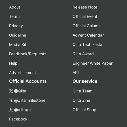
About
Release Note
Terms
Official Event
Privacy
Official Column
Guideline
Advent Calendar
Media Kit
Qiita Tech Festa
Feedback/Requests
Qiita Award
Help
Engineer White Paper
Advertisement
API
Official Accounts
Our service
@Qiita
Qiita Team
@qiita_milestone
Qiita Zine
@qiitapoi
Official Shop
Facebook