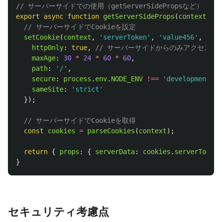
// サーバーサイドでの使用（getServerSidePropsなど）
export
async
function
getServerSideProps
(
context
)
{
// サーバーサイドでCookieを設定
setCookie
(
context
,
'
serverToken
'
,
'
value456
'
,
{
httpOnly
:
true
,
// サーバーサイドからのみアクセス可
maxAge
:
30
*
24
*
60
*
60
,
path
:
'
/
'
,
secure
:
process
.
env
.
NODE_ENV
!==
'
development
'
,
sameSite
:
'
strict
'
});
// サーバーサイドでCookieを取得
const
cookies
=
parseCookies
(
context
);
return
{
props
:
{
serverData
:
cookies
.
serverToken
}
セキュリティ考慮点