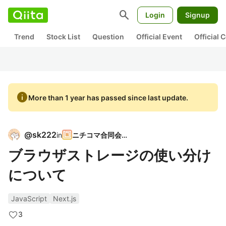
search
Login
Signup
Trend
Stock List
Question
Official Event
Official
info
More than 1 year has passed since last update.
@
sk222
in
ニチコマ合同会社
ブラウザストレージの使い分け
について
JavaScript
Next.js
3