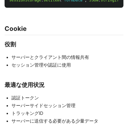
sessionStorage
.
setItem
(
'
formData
'
,
JSON
.
stringify
(
fo
Cookie
役割
サーバーとクライアント間の情報共有
セッション管理や認証に使用
最適な使用状況
認証トークン
サーバーサイドセッション管理
トラッキングID
サーバーに送信する必要がある少量データ