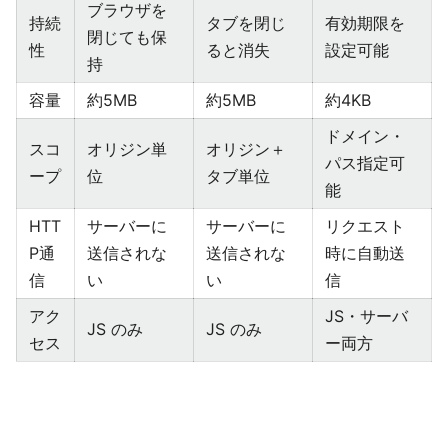
ブラウザを
持続
タブを閉じ
有効期限を
閉じても保
性
ると消失
設定可能
持
容量
約5MB
約5MB
約4KB
ドメイン・
スコ
オリジン単
オリジン＋
パス指定可
ープ
位
タブ単位
能
HTT
サーバーに
サーバーに
リクエスト
P通
送信されな
送信されな
時に自動送
信
い
い
信
アク
JS・サーバ
JS のみ
JS のみ
セス
ー両方