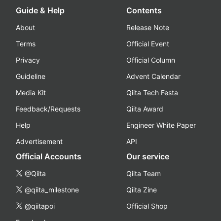
Guide & Help
Contents
About
Release Note
Terms
Official Event
Privacy
Official Column
Guideline
Advent Calendar
Media Kit
Qiita Tech Festa
Feedback/Requests
Qiita Award
Help
Engineer White Paper
Advertisement
API
Official Accounts
Our service
@Qiita
Qiita Team
@qiita_milestone
Qiita Zine
@qiitapoi
Official Shop