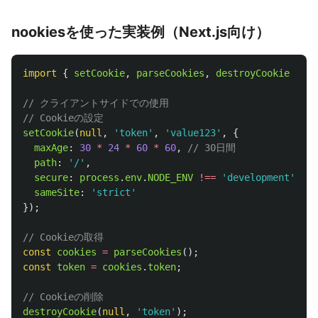
nookiesを使った実装例（Next.js向け）
import
{
setCookie
,
parseCookies
,
destroyCookie
}
fr
// クライアントサイドでの使用
// Cookieの設定
setCookie
(
null
,
'
token
'
,
'
value123
'
,
{
maxAge
:
30
*
24
*
60
*
60
,
// 30日間
path
:
'
/
'
,
secure
:
process
.
env
.
NODE_ENV
!==
'
development
'
,
sameSite
:
'
strict
'
});
// Cookieの取得
const
cookies
=
parseCookies
();
const
token
=
cookies
.
token
;
// Cookieの削除
destroyCookie
(
null
,
'
token
'
);