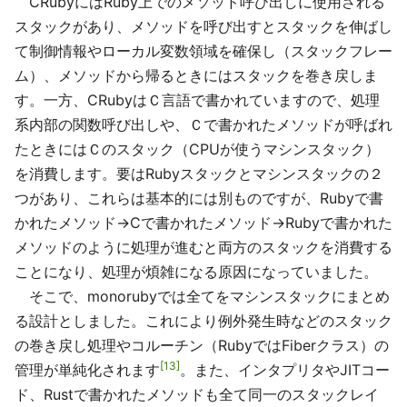
CRubyにはRuby上でのメソッド呼び出しに使用される
スタックがあり、メソッドを呼び出すとスタックを伸ばし
て制御情報やローカル変数領域を確保し（スタックフレー
ム）、メソッドから帰るときにはスタックを巻き戻しま
す。一方、CRubyはＣ言語で書かれていますので、処理
系内部の関数呼び出しや、Ｃで書かれたメソッドが呼ばれ
たときにはＣのスタック（CPUが使うマシンスタック）
を消費します。要はRubyスタックとマシンスタックの２
つがあり、これらは基本的には別ものですが、Rubyで書
かれたメソッド→Cで書かれたメソッド→Rubyで書かれた
メソッドのように処理が進むと両方のスタックを消費する
ことになり、処理が煩雑になる原因になっていました。
そこで、monorubyでは全てをマシンスタックにまとめ
る設計としました。これにより例外発生時などのスタック
の巻き戻し処理やコルーチン（RubyではFiberクラス）の
13
管理が単純化されます
。また、インタプリタやJITコー
ド、Rustで書かれたメソッドも全て同一のスタックレイ