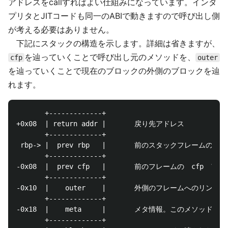
アドレスをcallすればよい仕組みになっています。インタ
プリタとJITコードも同一のABIで動きますので呼び出し側
が考える必要はありません。
下記にスタックの構造を示します。詳細は省きますが、
を辿っていくことで呼び出し元のメソッドを、
cfp
outer
を辿っていくことで現在のブロックの外側のブロックを辿
れます。
       +-------------+

+0x08  | return addr |　　　　戻り先アドレス

       +-------------+

 rbp-> |  prev rbp   |　　　　前のスタックフレームの　rbp
       +-------------+

-0x08  |  prev cfp   |　　　　前のフレームの　cfp　アド
       +-------------+

-0x10  |    outer    |　　　　外側のフレームへのリンク

       +-------------+ 

-0x18  |    meta     |　　　　メタ情報。このメソッドの関
       +-------------+ 
