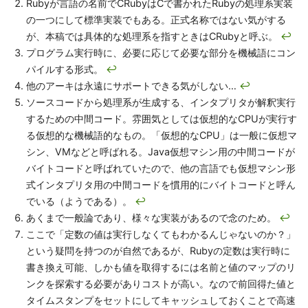
Rubyが言語の名前でCRubyはCで書かれたRubyの処理系実装
の一つにして標準実装でもある。正式名称ではない気がする
が、本稿では具体的な処理系を指すときはCRubyと呼ぶ。
↩
プログラム実行時に、必要に応じて必要な部分を機械語にコン
パイルする形式。
↩
他のアーキは永遠にサポートできる気がしない…
↩
ソースコードから処理系が生成する、インタプリタが解釈実行
するための中間コード。雰囲気としては仮想的なCPUが実行す
る仮想的な機械語的なもの。「仮想的なCPU」は一般に仮想マ
シン、VMなどと呼ばれる。Java仮想マシン用の中間コードが
バイトコードと呼ばれていたので、他の言語でも仮想マシン形
式インタプリタ用の中間コードを慣用的にバイトコードと呼ん
でいる（ようである）。
↩
あくまで一般論であり、様々な実装があるので念のため。
↩
ここで「定数の値は実行しなくてもわかるんじゃないのか？」
という疑問を持つのが自然であるが、Rubyの定数は実行時に
書き換え可能、しかも値を取得するには名前と値のマップのリ
ンクを探索する必要がありコストが高い。なので前回得た値と
タイムスタンプをセットにしてキャッシュしておくことで高速