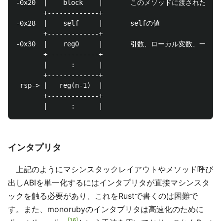
-0x20  |    block    |　　　　このメソッドに渡されたブ
       +-------------+ 

-0x28  |    self     |　　　　selfの値

       +-------------+ 

-0x30  |    reg0     |　　　　引数、ローカル変数、一
       +-------------+ 

       |      :      |

       +-------------+

 rsp-> |   reg(n-1)  |

       +-------------+

インタプリタ
上記のようにマシンスタックレイアウトやメソッド呼び
出しABIを単一化するにはインタプリタが直接マシンスタ
ックを触る必要があり、これをRustで書くのは困難で
す。また、monorubyのインタプリタは高速化のために
16