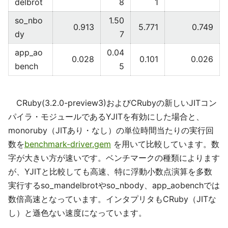
delbrot
8
1
so_nbo
1.50
0.913
5.771
0.749
dy
7
app_ao
0.04
0.028
0.101
0.026
bench
5
CRuby(3.2.0-preview3)およびCRubyの新しいJITコン
パイラ・モジュールであるYJITを有効にした場合と、
monoruby（JITあり・なし）の単位時間当たりの実行回
数を
benchmark-driver.gem
を用いて比較しています。数
字が大きい方が速いです。ベンチマークの種類によります
が、YJITと比較しても高速、特に浮動小数点演算を多数
実行するso_mandelbrotやso_nbody、app_aobenchでは
数倍高速となっています。インタプリタもCRuby（JITな
し）と遜色ない速度になっています。