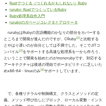
Rustでつくる（つくれるかもしれない）Ruby
ruruby: RustでつくっているRuby
Ruby処理系自作入門
rurubyのガベージコレクタとアロケータ
rurubyはRubyの言語機能のかなりの部分をカバーする
2
ところまで開発が進んだのですが、CRuby
と比較する
とやはり遅いのが自分としては不満でした。そこでJITコ
3
ンパイル
をサポートする高速な処理系を一から作ろう、
ということで開発を始めたのがmonorubyです。対応する
アーキテクチャは後述の理由でポータビリティに乏しいた
4
めx86-64・linuxのみ
サポートしています。
で、各種リテラルや制御構文、クラスとメソッドの定
義、メソッド呼び出しにブロック、ローカル変数・インス