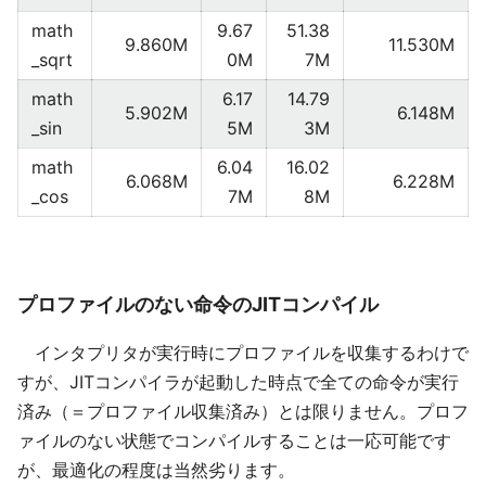
math
9.67
51.38
9.860M
11.530M
_sqrt
0M
7M
math
6.17
14.79
5.902M
6.148M
_sin
5M
3M
math
6.04
16.02
6.068M
6.228M
_cos
7M
8M
プロファイルのない命令のJITコンパイル
インタプリタが実行時にプロファイルを収集するわけで
すが、JITコンパイラが起動した時点で全ての命令が実行
済み（＝プロファイル収集済み）とは限りません。プロフ
ァイルのない状態でコンパイルすることは一応可能です
が、最適化の程度は当然劣ります。