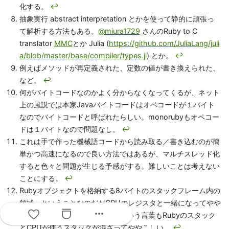
化する。
↩
抽象実行 abstract interpretation とかを使って静的に頑張っ
て解析する方法もある。
@miura1729
さんのRuby to C
translator
MMC
とか Julia (
https://github.com/JuliaLang/juli
a/blob/master/base/compiler/types.jl
) とか。
↩
例えばメソッドが再定義された、定数の値が書き換えられた、
など。
↩
何がバイトコードなのかよく分からなくなってくるが、ネット
上の風説では本家Javaバイトコードはオペコードが１バイト
なのでバイトコードと呼ばれたらしい。monorubyもオペコー
ドは１バイトなので問題なし。
↩
これは手で作った機械語コードから読み取る／書き込むのが簡
単かつ高速になるので良い方法ではあるが、マルチスレッド化
すると色々と問題が生じる予感がする。難しいことは考えない
ことにする。
↩
Rubyオブジェクトを格納する8バイトのスタックフレーム内の
領域、ということなのだがCPUのレジスタと一緒になってやや
more_horiz
こしい。ちなみに「スタック」という言葉もRubyのスタック
とCPUが使うスタックが混ざってややこしい。
↩