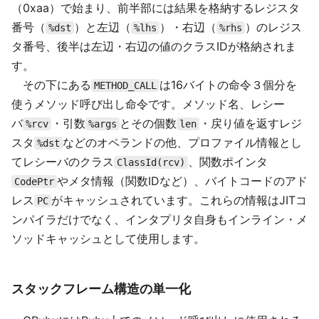
（0xaa）で始まり、前半部には結果を格納するレジスタ
番号（
）と左辺（
）・右辺（
）のレジス
%dst
%lhs
%rhs
タ番号、後半は左辺・右辺の値のクラスIDが格納されま
す。
その下にある
は16バイトの命令３個分を
METHOD_CALL
使うメソッド呼び出し命令です。メソッド名、レシー
バ
・引数
とその個数
・戻り値を返すレジ
%rcv
%args
len
スタ
などのオペランドの他、プロファイル情報とし
%dst
てレシーバのクラス
、関数ポインタ
ClassId(rcv)
やメタ情報（関数IDなど）、バイトコードのアド
CodePtr
レス
がキャッシュされています。これらの情報はJITコ
PC
ンパイラだけでなく、インタプリタ自身もインライン・メ
ソッドキャッシュとして使用します。
スタックフレーム構造の単一化