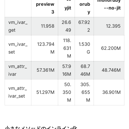
--
monoruby
preview
orub
yjit
--no-jit
3
y
vm_ivar_
26.6
67.92
11.958
12.395
get
49
2
118.
vm_ivar_
123.794
1.530
631
62.200M
set
M
G
M
vm_attr_
57.9
68.7
57.361M
48.746M
ivar
16M
46M
50.
305.
vm_attr_
51.297M
350
655
36.901M
ivar_set
M
M
小さなメソッドのインライン化