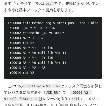
12
ます
）番号で、%0は
です。先頭に
がついてい
self
+
る命令は基本ブロックの開始を示します。
+:00000 init_method reg:5 arg:1 pos:1 req:1 block:0 
 :00001 _%2 = %1 < 3: i16

 :00002 condnotbr _%2 =>:00005

 :00003 %2 = 1: i32

 :00004 ret %2

+:00005 %3 = %1 - 1: i16

 :00006 %2 = %0.call fib(%3; 1)

 :00009 %4 = %1 - 2: i16

 :00010 %3 = %0.call fib(%4; 1)

 :00013 %2 = %2 + %3

この中の
はレジスタ同士を加算し
:00013 %2 = %2 + %3
てレジスタに戻す命令（
）で、
ADD_RR
:00006 %2 =
はレシーバが%0（
）、メソッ
%0.call fib(%3; 1)
self
ド名が
、%3から始まって１個の引数を与えてメソッ
fib