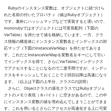
Rubyのインスタンス変数は、オブジェクトに紐づけら
れた名前の付いたプロパティ（値はRubyオブジェクト）
です。素朴にハッシュマップなどで実装すると遅いので、
monorubyではオブジェクトには可変長配列（下図の
VarTable）を持たせて値を格納しています。一方、クラ
ス情報の構造体にインスタンス変数名とインデックスの対
応マップ（下図のInstanceVarMap）を持たせてありま
す。これだとInstanceVarMapを変数名をキーにして引い
てインデックスを得て、さらにVarTableにインデックス
でアクセスすることになるので二度手間ですが、インデッ
クスをキャッシュしておくことで２回目以降は高速になり
ます。（以上は下図の上半分、クラスCの説明）
さらに、Objectクラスの派生クラスではRubyオブジェ
クトのメモリ表現（８バイト）に空きがあるので、この中
にインスタンス変数の値を埋め込んでしまうことができま
す。これを用いるとさらにアクセスが高速化する上に可変