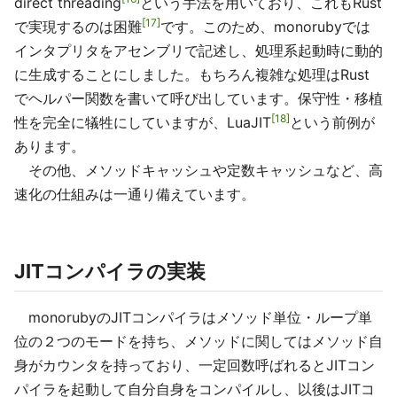
direct threading
という手法を用いており、これもRust
17
で実現するのは困難
です。このため、monorubyでは
インタプリタをアセンブリで記述し、処理系起動時に動的
に生成することにしました。もちろん複雑な処理はRust
でヘルパー関数を書いて呼び出しています。保守性・移植
18
性を完全に犠牲にしていますが、LuaJIT
という前例が
あります。
その他、メソッドキャッシュや定数キャッシュなど、高
速化の仕組みは一通り備えています。
JITコンパイラの実装
monorubyのJITコンパイラはメソッド単位・ループ単
位の２つのモードを持ち、メソッドに関してはメソッド自
身がカウンタを持っており、一定回数呼ばれるとJITコン
パイラを起動して自分自身をコンパイルし、以後はJITコ