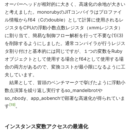
オーバーヘッドが相対的に大きく、高速化の余地が大きい
と考えました。monorubyのJITコンパイラはプロファイ
ル情報からf64（Cのdouble）として計算に使用されるレ
ジスタをCPUの浮動小数点数レジスタ（xmmレジスタ）
に割り当て、簡易な制御フロー解析を行って不要な(1)(3)
を削除するようにしました。通常コンパイラが行うレジス
タ割り付けと基本的には同じですが、１つの変数をRuby
オブジェクトとして使用する場合とf64として使用する場
合の両方があるので、変換コストが最小限になるように工
夫しています。
結果として、冒頭のベンチマークで挙げたように浮動小
数点演算を繰り返し実行するso_mandelbrotや
so_nbody、app_aobenchで顕著な高速化が得られていま
19
す
。
インスタンス変数アクセスの最適化