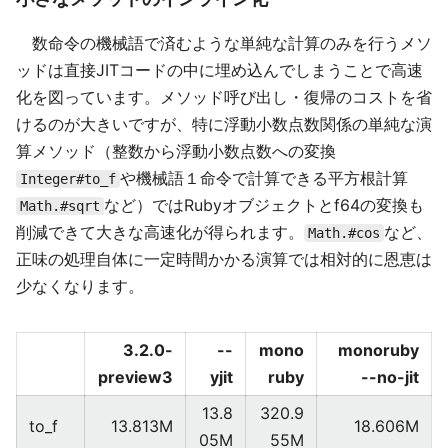
数命令の機械語で済むような単純な計算のみを行うメソ
ッドは直接JITコードの中に埋め込んでしまうことで高速
化を図っています。メソッド呼び出し・復帰のコストを省
けるのが大きいですが、特に浮動小数点数関係の単純な演
算メソッド（整数から浮動小数点数への変換
や機械語１命令で計算できる平方根計算
Integer#to_f
など）ではRubyオブジェクトとf64の変換も
Math.#sqrt
削減できて大きな高速化が得られます。
など、
Math.#cos
正味の処理自体に一定時間かかる演算では相対的に恩恵は
少なくなります。
3.2.0-
--
mono
monoruby
preview3
yjit
ruby
--no-jit
13.8
320.9
to_f
13.813M
18.606M
05M
55M