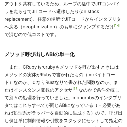
アウトを共有しているため、ループの途中でJITコンパイ
ラを走らせてJITコードへ遷移したり(on stack
replacement)、任意の場所でJITコードからインタプリタ
14
へ戻る（deoptimization）のも単にジャンプするだけ
で済むので低コストです。
メソッド呼び出しABIの単一化
また、CRubyもrurubyもメソッドを呼び出すときには
メソッドの実体がRubyで書かれたもの（＝バイトコー
ド）なのか、ＣなりRustなりで書かれた関数なのか、ま
15
たはインスタンス変数のアクセサ
なのかで条件分岐し
て別々の処理を行っていました。monorubyのインタプリ
タではこれらすべてが同じABIになっている（＝必要があ
れば処理系がラッパーを自動的に生成する）ので、呼び出
し側は単に制御情報や引数をスタックにセットして指定の