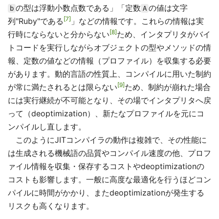
の型は浮動小数点数である」「定数
の値は文字
b
A
7
列"Ruby"である
」などの情報です。これらの情報は実
8
行時にならないと分からない
ため、インタプリタがバイ
トコードを実行しながらオブジェクトの型やメソッドの情
報、定数の値などの情報（プロファイル）を収集する必要
があります。動的言語の性質上、コンパイルに用いた制約
9
が常に満たされるとは限らない
ため、制約が崩れた場合
には実行継続が不可能となり、その場でインタプリタへ戻
って（deoptimization）、新たなプロファイルを元にコ
ンパイルし直します。
このようにJITコンパイラの動作は複雑で、その性能に
は生成される機械語の品質やコンパイル速度の他、プロフ
ァイル情報を収集・保存するコストやdeoptimizationの
コストも影響します。一般に高度な最適化を行うほどコン
パイルに時間がかかり、またdeoptimizationが発生する
リスクも高くなります。