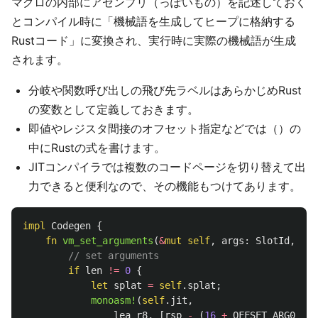
マクロの内部にアセンブリ（っぽいもの）を記述しておく
とコンパイル時に「機械語を生成してヒープに格納する
Rustコード」に変換され、実行時に実際の機械語が生成
されます。
分岐や関数呼び出しの飛び先ラベルはあらかじめRust
の変数として定義しておきます。
即値やレジスタ間接のオフセット指定などでは（）の
中にRustの式を書けます。
JITコンパイラでは複数のコードページを切り替えて出
力できると便利なので、その機能もつけてあります。
impl
Codegen
{
fn
vm_set_arguments
(
&
mut
self
,
args
:
SlotId
,
len
// set arguments
if
len
!=
0
{
let
splat
=
self
.splat
;
monoasm!
(
self
.jit
,
lea
r8
,
[
rsp
-
(
16
+
OFFSET_ARG0
)];