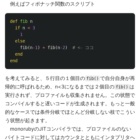
例えばフィボナッチ関数のスクリプト
def
fib
n
if
n
<
3
1
else
fib
(
n
-
1
)
+
fib
(
n
-
2
)
# <- ココ
end
end
を考えてみると、５行目の１個目の
で自分自身が再
fib()
帰的に呼ばれるため、n<3になるまでは２個目の
は
fib()
実行されず、プロファイルも収集されません。この状態で
コンパイルすると遅いコードが生成されます。もっと一般
的なケースでは条件分岐でほとんど分岐しない枝でこうい
う状態が起きます。
monorubyのJITコンパイラでは、プロファイルのない
バイトコードに対してはカウンタとともにインタプリタへ