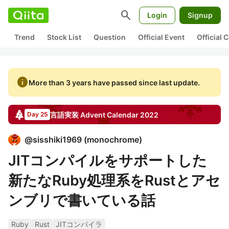
search
Login
Signup
Trend
Stock List
Question
Official Event
Official
info
More than 3 years have passed since last update.
言語実装
Advent Calendar
2022
Day 25
@
sisshiki1969
(
monochrome
)
JITコンパイルをサポートした
新たなRuby処理系をRustとアセ
ンブリで書いている話
Ruby
Rust
JITコンパイラ