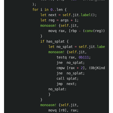
);
for
i
in
0
..
len
{
let
next
=
self
.jit
.label
();
let
reg
=
args
+
i
;
monoasm!
{
self
.jit
,
movq
rax
,
[
rbp
-
(
conv
(
reg
))];
}
if
has_splat
{
let
no_splat
=
self
.jit
.label
();
monoasm!
{
self
.jit
,
testq
rax
,
0b111
;
jne
no_splat
;
cmpw
[
rax
+
2
],
(
ObjKind
::
SP
jne
no_splat
;
call
splat
;
jmp
next
;
no_splat
:
}
}
monoasm!
{
self
.jit
,
movq
[
r8
],
rax
;