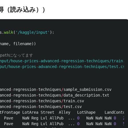
ータ取得（読み込み））
s
.
walk
(
'
/kaggle/input
'
):
name
,
filename
))
nput/house-prices-advanced-regression-techniques/train.c
put/house-prices-advanced-regression-techniques/test.csv
anced
-
regression
-
techniques
/
sample_submission
.
csv
anced
-
regression
-
techniques
/
data_description
.
txt
anced
-
regression
-
techniques
/
train
.
csv
anced
-
regression
-
techniques
/
test
.
csv
tFrontage
LotArea
Street
Alley
LotShape
LandContou
Pave
NaN
Reg
Lvl
AllPub
...
0
NaN
NaN
NaN
0
2
Pave
NaN
Reg
Lvl
AllPub
...
0
NaN
NaN
NaN
0
5