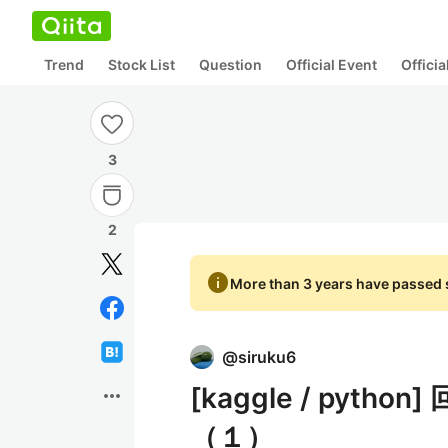
Trend
Stock List
Question
Official Event
Offici
3
2
info
More than 3 years have passed s
@
siruku6
[kaggle / pyth
more_horiz
（１）