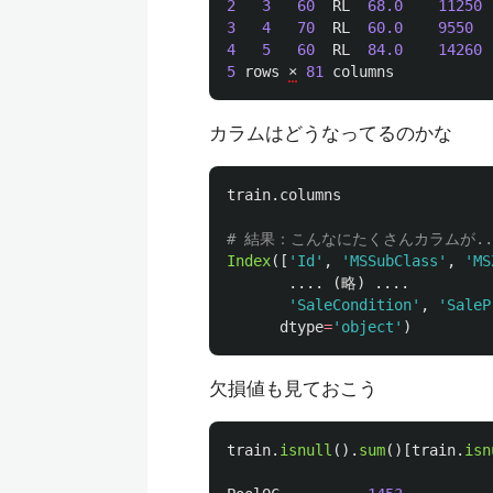
2
3
60
RL
68.0
11250
3
4
70
RL
60.0
9550
4
5
60
RL
84.0
14260
5
rows
×
81
columns
カラムはどうなってるのかな
train
.
columns
Index
([
'
Id
'
,
'
MSSubClass
'
,
'
MS
....
(
略
)
.
...
'
SaleCondition
'
,
'
SaleP
dtype
=
'
object
'
)
欠損値も見ておこう
train
.
isnull
().
sum
()[
train
.
isn