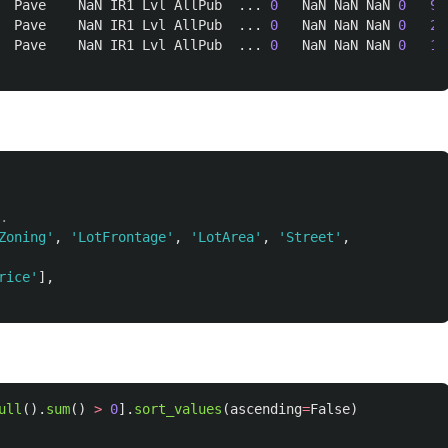
Pave
NaN
IR1
Lvl
AllPub
...
0
NaN
NaN
NaN
0
9
Pave
NaN
IR1
Lvl
AllPub
...
0
NaN
NaN
NaN
0
2
Pave
NaN
IR1
Lvl
AllPub
...
0
NaN
NaN
NaN
0
12
Zoning
'
,
'
LotFrontage
'
,
'
LotArea
'
,
'
Street
'
,
rice
'
],
ull
().
sum
()
>
0
].
sort_values
(
ascending
=
False
)