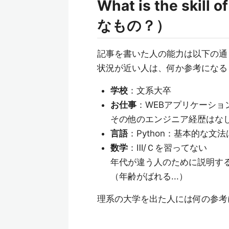
What is the sk
なもの？）
記事を書いた人の能力は以下の通り（
状況が近い人は、何か参考になる
学校
：文系大卒
お仕事
：WEBアプリケーショ
その他のエンジニア経歴はな
言語
：Python：基本的な文
数学
：Ⅲ/Ｃを習ってない
年代が違う人のために説明す
（年齢がばれる...）
理系の大学を出た人には何の参考に