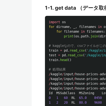
1-1. get data （デ
import
os
for
dirname
,
_
,
filenames
in
o
for
filename
in
filenames
:
print
(
os
.
path
.
join
(
dir
train
=
pd
.
read_csv
(
'
/kaggle/i
test
=
pd
.
read_csv
(
'
/kaggle/in
train
.
head
()
/
kaggle
/
input
/
house
-
prices
-
adv
/
kaggle
/
input
/
house
-
prices
-
adv
/
kaggle
/
input
/
house
-
prices
-
adv
/
kaggle
/
input
/
house
-
prices
-
adv
Id
MSSubClass
MSZoning
Lo
0
1
60
RL
65.0
8450
1
2
20
RL
80.0
9600