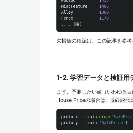
PoolQC
1453
MiscFeature
1406
Alley
1369
Fence
1179
....
(
略
)
欠損値の確認は、この記事を参考
1-2. 学習データと検証
まず、予測したい値（いわゆる目
House Priceの場合は、
SalePric
proto_x
=
train
.
drop
(
'
SalePric
proto_y
=
train
[
'
SalePrice
'
]