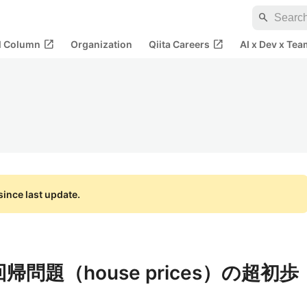
search
open_in_new
open_in_new
al Column
Organization
Qiita Careers
AI x Dev x Tea
ince last update.
on] 回帰問題（house prices）の超初歩