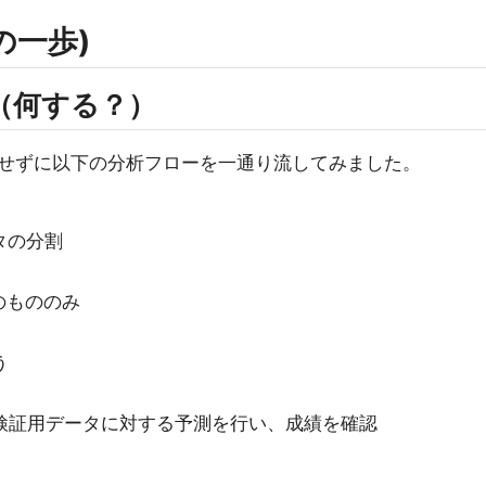
めの一歩)
do?（何する？）
せずに以下の分析フローを一通り流してみました。
タの分割
のもののみ
う
ルで検証用データに対する予測を行い、成績を確認