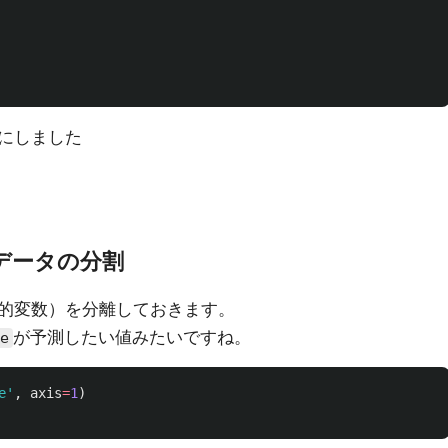
にしました
用データの分割
的変数）を分離しておきます。
が予測したい値みたいですね。
e
e
'
,
axis
=
1
)