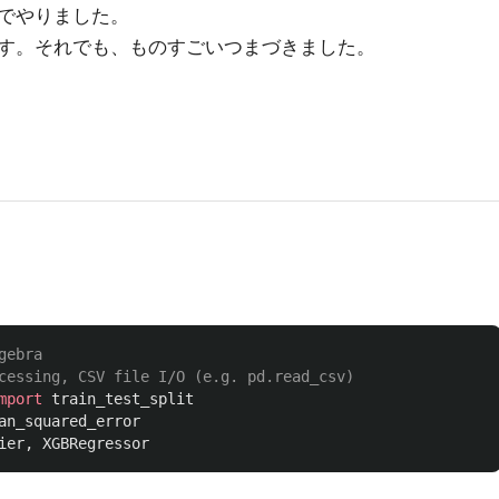
でやりました。
す。それでも、ものすごいつまづきました。
mport
train_test_split
an_squared_error
ier
,
XGBRegressor