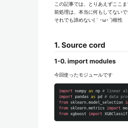
この記事では、とりあえずここま
前処理は、本当に何もしてないで
それでも諦めない(｀･ω･´)根性
1. Source cord
1-0. import modules
今回使ったモジュールです
import
numpy
as
np
import
pandas
as
pd
from
sklearn.model_selection
i
from
sklearn.metrics
import
me
from
xgboost
import
XGBClassif