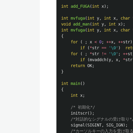
int
add_FUGA
(
int
x
);
int
mvfuga
(
int
y
,
int
x
,
char
void
add_man
(
int
y
,
int
x
);
int
mvfuga
(
int
y
,
int
x
,
char
{
for
(
;
x
<
0
;
++
x
,
++
str
)
if
(
*
str
==
'\0'
)
ret
for
(
;
*
str
!=
'\0'
;
++
st
if
(
mvaddch
(
y
,
x
,
*
str
return
OK
;
}
int
main
()
{
int
x
;
/* 初期化*/
initscr
();
/*対話的なシグナルの受け取り*
signal
(
SIGINT
,
SIG_IGN
);
/*カーソルキーの入力を受け取る