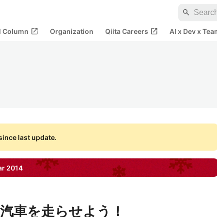
search
open_in_new
open_in_new
al Column
Organization
Qiita Careers
AI x Dev x Tea
ince last update.
ar
2014
汽車を走らせよう！