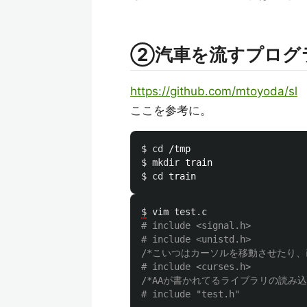
②汽車を流すプログ
https://github.com/mtoyoda/sl
ここを参考に。
$ 
cd
$ 
mkdir 
$ 
cd 
$
vim
test
.
c
# include <signal.h>

/*こいつはカーソルを移動させたり、
/*AAが書かれてるライブラリの読み込