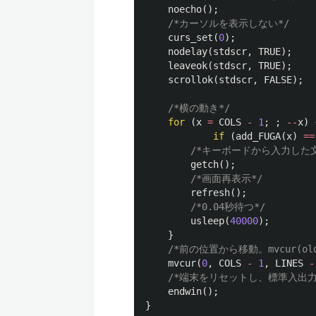
noecho
();
/*カーソルを表示しない*/
curs_set
(
0
);
nodelay
(
stdscr
,
TRUE
);
leaveok
(
stdscr
,
TRUE
);
scrollok
(
stdscr
,
FALSE
);
/*横の動き*/
for
(
x
=
COLS
-
1
;
;
--
x
)
if
(
add_FUGA
(
x
)
==
/*キーボードから入力した
getch
();
/*画面再表示*/
refresh
();
/*0.04秒待つ*/
usleep
(
40000
);
}
/*前の位置から移動。mvcur(oldrow
mvcur
(
0
,
COLS
-
1
,
LINES
-
/*端末をリセットし、標準入出力
endwin
();
}