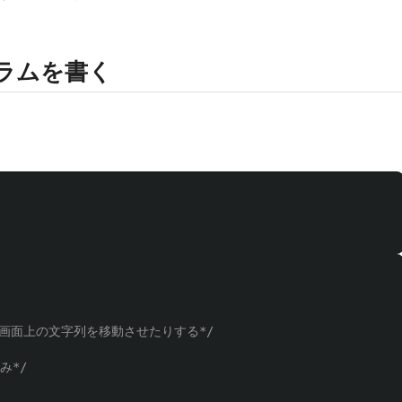
ラムを書く
画面上の文字列を移動させたりする*/
み*/