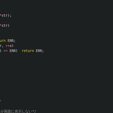
*
str
);
*
str
)
urn
ERR
;
r
,
++
x
)
)
==
ERR
)
return
ERR
;
/
が画面に表示しない*/