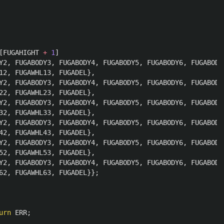
[
FUGAHIGHT
+
1
]
Y2
,
FUGABODY3
,
FUGABODY4
,
FUGABODY5
,
FUGABODY6
,
FUGABODY
12
,
FUGAWHL13
,
FUGADEL
},
Y2
,
FUGABODY3
,
FUGABODY4
,
FUGABODY5
,
FUGABODY6
,
FUGABODY
22
,
FUGAWHL23
,
FUGADEL
},
Y2
,
FUGABODY3
,
FUGABODY4
,
FUGABODY5
,
FUGABODY6
,
FUGABODY
32
,
FUGAWHL33
,
FUGADEL
},
Y2
,
FUGABODY3
,
FUGABODY4
,
FUGABODY5
,
FUGABODY6
,
FUGABODY
42
,
FUGAWHL43
,
FUGADEL
},
Y2
,
FUGABODY3
,
FUGABODY4
,
FUGABODY5
,
FUGABODY6
,
FUGABODY
52
,
FUGAWHL53
,
FUGADEL
},
Y2
,
FUGABODY3
,
FUGABODY4
,
FUGABODY5
,
FUGABODY6
,
FUGABODY
62
,
FUGAWHL63
,
FUGADEL
}};
urn
ERR
;