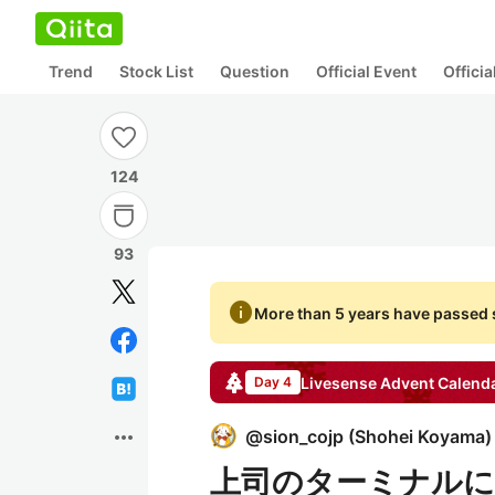
Trend
Stock List
Question
Official Event
Offici
124
93
info
More than 5 years have passed s
Livesense
Advent Calend
Day 4
more_horiz
@
sion_cojp
(
Shohei Koyama
)
上司のターミナルに