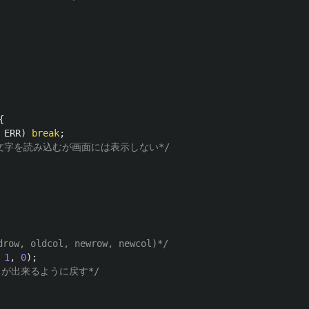
{
ERR
)
break
;
文字を読み込むが画面には表示しない*/
, oldcol, newrow, newcol)*/
1
,
0
);
が出来るように戻す*/