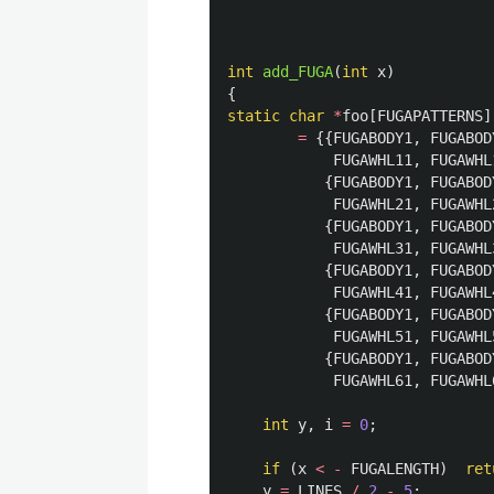
int
add_FUGA
(
int
x
)
{
static
char
*
foo
[
FUGAPATTERNS
]
=
{{
FUGABODY1
,
FUGABOD
FUGAWHL11
,
FUGAWHL
{
FUGABODY1
,
FUGABOD
FUGAWHL21
,
FUGAWHL
{
FUGABODY1
,
FUGABOD
FUGAWHL31
,
FUGAWHL
{
FUGABODY1
,
FUGABOD
FUGAWHL41
,
FUGAWHL
{
FUGABODY1
,
FUGABOD
FUGAWHL51
,
FUGAWHL
{
FUGABODY1
,
FUGABOD
FUGAWHL61
,
FUGAWHL
int
y
,
i
=
0
;
if
(
x
<
-
FUGALENGTH
)
ret
y
=
LINES
/
2
-
5
;