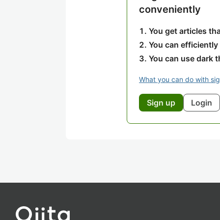
conveniently
You get articles t
You can efficiently
You can use dark 
What you can do with si
Sign up
Login