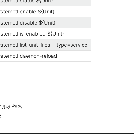
ystemctl status ${Unit}
ystemctl enable ${Unit}
ystemctl disable ${Unit}
ystemctl is-enabled ${Unit}
stemctl list-unit-files --type=service
ystemctl daemon-reload
イルを作る
込