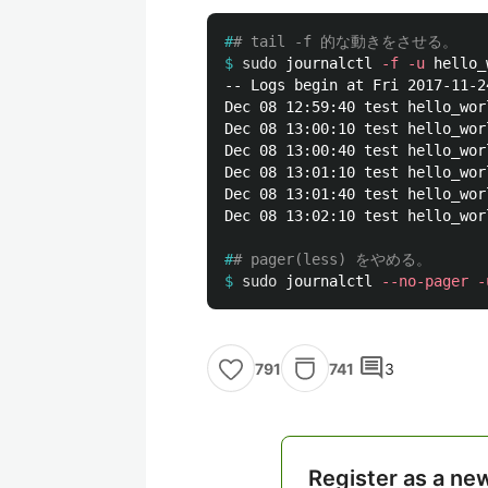
#
# tail -f 的な動きをさせる。
$
sudo 
journalctl 
-f
-u
-- Logs begin at Fri 2017-11-2
Dec 08 12:59:40 test hello_wor
Dec 08 13:00:10 test hello_wor
Dec 08 13:00:40 test hello_wor
Dec 08 13:01:10 test hello_wor
Dec 08 13:01:40 test hello_wor
Dec 08 13:02:10 test hello_wor
#
# pager(less) をやめる。
$
sudo 
journalctl 
--no-pager
-
comment
741
3
791
Register as a ne