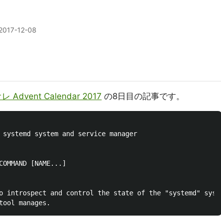
2017-12-08
Advent Calendar 2017
の8日目の記事です。
 systemd system and service manager

COMMAND [NAME...]

o introspect and control the state of the "systemd" syst