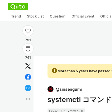
Trend
Stock List
Question
Official Event
Offici
791
741
info
More than 5 years have passed s
@
sinsengumi
systemctl コマンド
more_horiz
Linux
Linuxコマンド