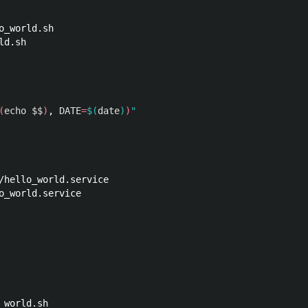
(
echo
$$
)
, 
DATE
=
$(
date
)
)
world.sh
