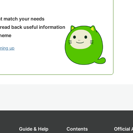
hat match your needs
 read back useful information
theme
gning up
Guide & Help
Contents
Official