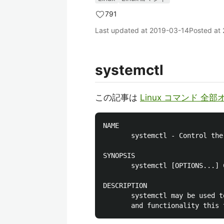
791
Last updated at
2019-03-14
Posted at
systemctl
この記事は
Linux コマンド 全部オレ 
NAME

       systemctl - Control the
SYNOPSIS

       systemctl [OPTIONS...] 
DESCRIPTION

       systemctl may be used t