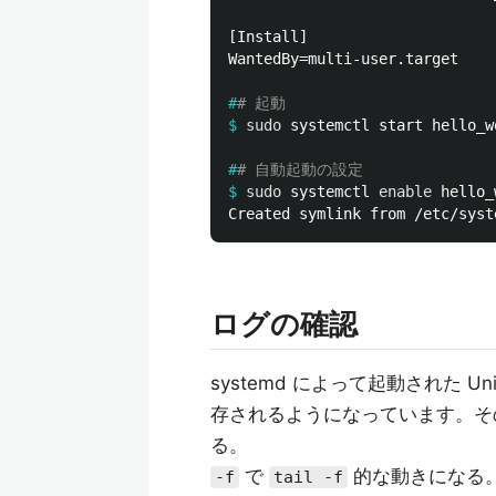
[Install]

WantedBy=multi-user.target

#
# 起動
$
sudo 
#
# 自動起動の設定
$
sudo 
systemctl 
enable 
ログの確認
systemd によって起動された Un
存されるようになっています。そ
る。
で
的な動きになる
-f
tail -f