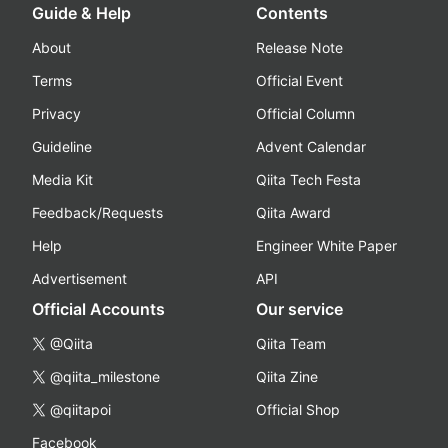
Guide & Help
Contents
About
Release Note
Terms
Official Event
Privacy
Official Column
Guideline
Advent Calendar
Media Kit
Qiita Tech Festa
Feedback/Requests
Qiita Award
Help
Engineer White Paper
Advertisement
API
Official Accounts
Our service
@Qiita
Qiita Team
@qiita_milestone
Qiita Zine
@qiitapoi
Official Shop
Facebook