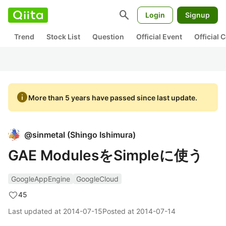
search
Login
Signup
Trend
Stock List
Question
Official Event
Official
info
More than 5 years have passed since last update.
@
sinmetal
(
Shingo Ishimura
)
GAE ModulesをSimpleに使う
GoogleAppEngine
GoogleCloud
45
Last updated at
2014-07-15
Posted at
2014-07-14