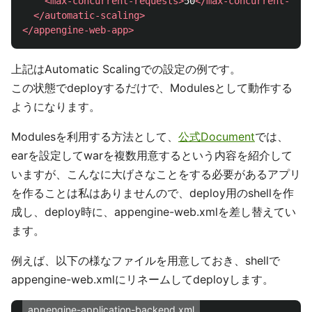
<max-concurrent-requests>
50
</max-concurrent-requ
</automatic-scaling>
</appengine-web-app>
上記はAutomatic Scalingでの設定の例です。
この状態でdeployするだけで、Modulesとして動作する
ようになります。
Modulesを利用する方法として、
公式Document
では、
earを設定してwarを複数用意するという内容を紹介して
いますが、こんなに大げさなことをする必要があるアプリ
を作ることは私はありませんので、deploy用のshellを作
成し、deploy時に、appengine-web.xmlを差し替えてい
ます。
例えば、以下の様なファイルを用意しておき、shellで
appengine-web.xmlにリネームしてdeployします。
appengine-application-backend.xml