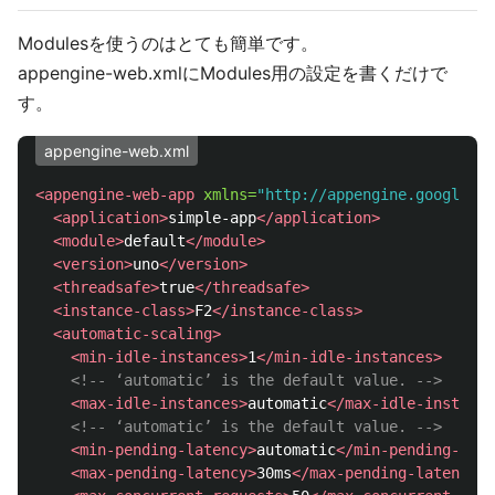
Modulesを使うのはとても簡単です。
appengine-web.xmlにModules用の設定を書くだけで
す。
appengine-web.xml
<appengine-web-app
xmlns=
"http://appengine.google.co
<application>
simple-app
</application>
<module>
default
</module>
<version>
uno
</version>
<threadsafe>
true
</threadsafe>
<instance-class>
F2
</instance-class>
<automatic-scaling>
<min-idle-instances>
1
</min-idle-instances>
<!-- ‘automatic’ is the default value. -->
<max-idle-instances>
automatic
</max-idle-instance
<!-- ‘automatic’ is the default value. -->
<min-pending-latency>
automatic
</min-pending-late
<max-pending-latency>
30ms
</max-pending-latency>