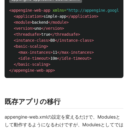
<appengine-web-app
xmlns=
"http://appengine.google.co
<application>
simple-app
</application>
<module>
backend
</module>
<version>
uno
</version>
<threadsafe>
true
</threadsafe>
<instance-class>
B8
</instance-class>
<basic-scaling>
<max-instances>
11
</max-instances>
<idle-timeout>
10m
</idle-timeout>
</basic-scaling>
</appengine-web-app>
既存アプリの移行
appengine-web.xmlの設定を変えるだけで、Modulesと
して動作するようになるわけですが、Modulesとしてでは