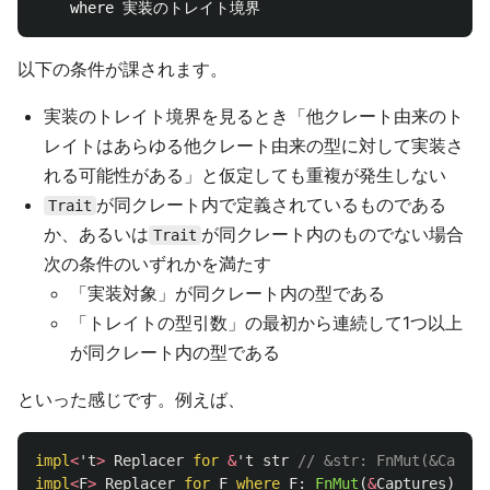
以下の条件が課されます。
実装のトレイト境界を見るとき「他クレート由来のト
レイトはあらゆる他クレート由来の型に対して実装さ
れる可能性がある」と仮定しても重複が発生しない
が同クレート内で定義されているものである
Trait
か、あるいは
が同クレート内のものでない場合
Trait
次の条件のいずれかを満たす
「実装対象」が同クレート内の型である
「トレイトの型引数」の最初から連続して1つ以上
が同クレート内の型である
といった感じです。例えば、
impl
<
't
>
Replacer
for
&
't
str
// &str: FnMut(&Ca
impl
<
F
>
Replacer
for
F
where
F
:
FnMut
(
&
Captures
)
->