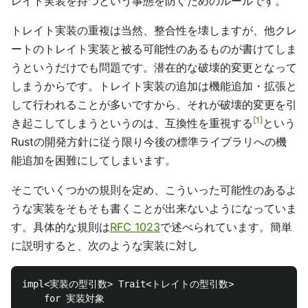
レイト実装を持つという事態を防ぐためのルールです。
トレイト実装の重複は当然、整合性を壊しますが、他クレ
ートのトレイト実装と被る可能性のあるものが書けてしま
うというだけでも問題です。潜在的な破壊的変更となって
しまうからです。トレイト実装の追加は機能追加・拡張と
して行われることが多いですから、それが破壊的変更を引
1
き起こしてしまうというのは、互換性を重視する
という
Rustの開発方針に従う限り今後の標準ライブラリへの機
能追加を困難にしてしまいます。
そこでいくつかの規則を定め、こういった可能性のあるよ
うな実装をそもそも書くことが出来ないようになっていま
す。具体的な規則は
RFC 1023
で述べられています。簡単
に説明すると、次のような実装に対し
impl<実装の型引数> Trait<トレイトの型引数>

    for 実装対象
