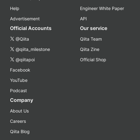
Help
Engineer White Paper
Advertisement
API
Official Accounts
Our service
@Qiita
Qiita Team
@qiita_milestone
Qiita Zine
@qiitapoi
Official Shop
Facebook
YouTube
Podcast
Company
About Us
Careers
Qiita Blog