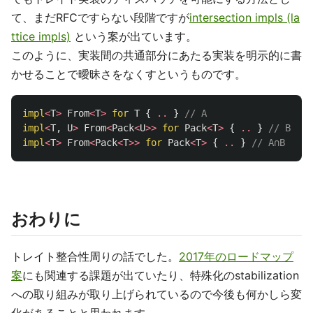
て、まだRFCですらない段階ですが
intersection impls (la
ttice impls)
という案が出ています。
このように、実装間の共通部分にあたる実装を明示的に書
かせることで曖昧さをなくすというものです。
impl
<
T
>
From
<
T
>
for
T
{
..
}
// A
impl
<
T
,
U
>
From
<
Pack
<
U
>>
for
Pack
<
T
>
{
..
}
// B
impl
<
T
>
From
<
Pack
<
T
>>
for
Pack
<
T
>
{
..
}
// A∩B
おわりに
トレイト整合性周りの話でした。
2017年のロードマップ
案
にも関連する課題が出ていたり、特殊化のstabilization
への取り組みが取り上げられているので今後も何かしら変