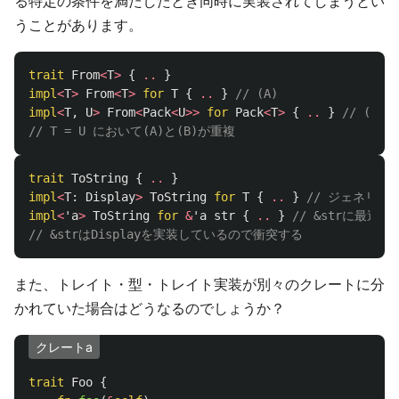
る特定の条件を満たしたとき同時に実装されてしまうとい
うことがあります。
trait
From
<
T
>
{
..
}
impl
<
T
>
From
<
T
>
for
T
{
..
}
// (A)
impl
<
T
,
U
>
From
<
Pack
<
U
>>
for
Pack
<
T
>
{
..
}
// (B)
// T = U において(A)と(B)が重複
trait
ToString
{
..
}
impl
<
T
:
Display
>
ToString
for
T
{
..
}
// ジェネリッ
impl
<
'a
>
ToString
for
&
'a
str
{
..
}
// &strに最適
// &strはDisplayを実装しているので衝突する
また、トレイト・型・トレイト実装が別々のクレートに分
かれていた場合はどうなるのでしょうか？
クレートa
trait
Foo
{