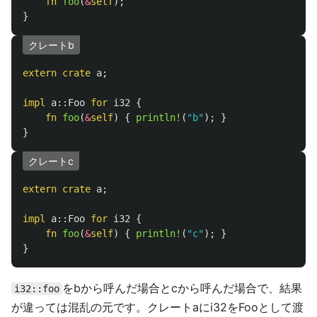
fn
foo
(
&
self
);
}
クレートb
extern
crate
a
;
impl
a
::
Foo
for
i32
{
fn
foo
(
&
self
)
{
println!
(
"b"
);
}
}
クレートc
extern
crate
a
;
impl
a
::
Foo
for
i32
{
fn
foo
(
&
self
)
{
println!
(
"c"
);
}
}
をbから呼んだ場合とcから呼んだ場合で、結果
i32::foo
が違っては混乱の元です。クレートaにi32をFooとして渡