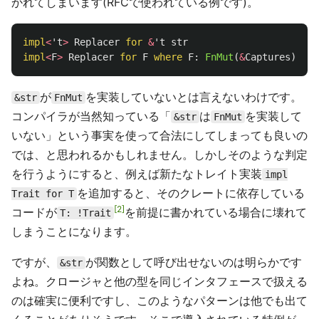
かれてしまいます(RFCで使われている例です)。
impl
<
't
>
Replacer
for
&
't
str
impl
<
F
>
Replacer
for
F
where
F
:
FnMut
(
&
Captures
)
->
が
を実装していないとは言えないわけです。
&str
FnMut
コンパイラが当然知っている「
は
を実装して
&str
FnMut
いない」という事実を使って合法にしてしまっても良いの
では、と思われるかもしれません。しかしそのような判定
を行うようにすると、例えば新たなトレイト実装
impl
を追加すると、そのクレートに依存している
Trait for T
2
コードが
を前提に書かれている場合に壊れて
T: !Trait
しまうことになります。
ですが、
が関数として呼び出せないのは明らかです
&str
よね。クロージャと他の型を同じインタフェースで扱える
のは確実に便利ですし、このようなパターンは他でも出て