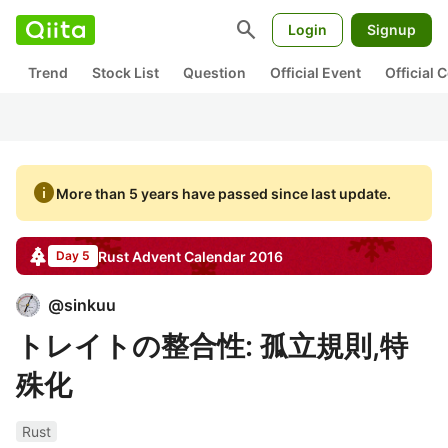
search
Login
Signup
Trend
Stock List
Question
Official Event
Official
info
More than 5 years have passed since last update.
Rust
Advent Calendar
2016
Day 5
@
sinkuu
トレイトの整合性: 孤立規則,特
殊化
Rust