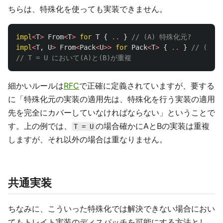
ちらは、特殊化を使っても実装できません。
impl
<
T
>
From
<
T
>
for
T
{
..
}
// (A) 特殊化元?
impl
<
T
,
U
>
From
<
Pack
<
U
>>
for
Pack
<
T
>
{
..
}
// (B)
// T = U において(A)と(B)が重複
細かいルールは
RFC
で正確に定義されていますが、要する
に「特殊化元の実装の適用先は、特殊化を行う実装の適用
先を完全にカバーしていなければならない」ということで
す。上の例では、
の場合確かにAとBの実装は重複
T = U
しますが、それ以外の場合は重なりません。
共通実装
ちなみに、こういった特殊化では解決できない場合におい
てもトレイト実装のディスパッチを可能にする方法とし