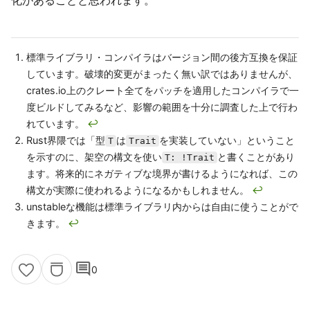
化があることと思われます。
標準ライブラリ・コンパイラはバージョン間の後方互換を保証
しています。破壊的変更がまったく無い訳ではありませんが、
crates.io上のクレート全てをパッチを適用したコンパイラで一
度ビルドしてみるなど、影響の範囲を十分に調査した上で行わ
れています。
↩
Rust界隈では「型
は
を実装していない」ということ
T
Trait
を示すのに、架空の構文を使い
と書くことがあり
T: !Trait
ます。将来的にネガティブな境界が書けるようになれば、この
構文が実際に使われるようになるかもしれません。
↩
unstableな機能は標準ライブラリ内からは自由に使うことがで
きます。
↩
comment
0