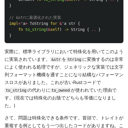
}
// &strに最適化された実装
impl
<
'a
>
ToString
for
&
'a
str
{
fn
to_string
(
&
self
)
->
String
{
..
}
}
実際に、標準ライブラリにおいて特殊化を用いてこのよう
に実装されています。
を
に変換するのは非常
&str
String
によく使われる処理ですが、ジェネリックな実装では文字
列フォーマット機構を通すことになり結構なパフォーマン
スロスがありました。これが古いRustコードで
の代わりに
が使われていた理由で
to_string
to_owned
す。(現在では特殊化のお陰でどちらも等価になりまし
た。)
さて、問題は特殊化できる条件です。冒頭で、トレイトが
重複する例としてもう一つ出したコードがありますね。こ