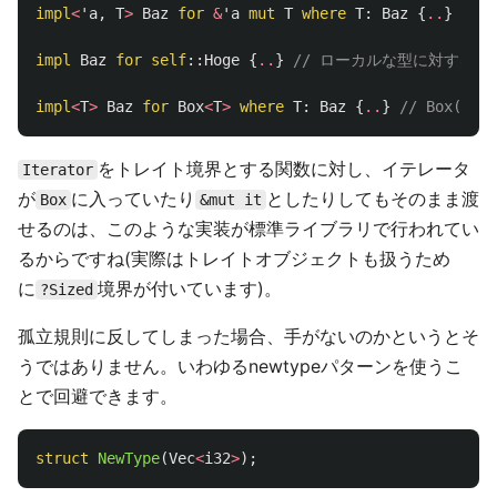
impl
<
'a
,
T
>
Baz
for
&
'a
mut
T
where
T
:
Baz
{
..
}
//
impl
Baz
for
self
::
Hoge
{
..
}
// ローカルな型に対する実
impl
<
T
>
Baz
for
Box
<
T
>
where
T
:
Baz
{
..
}
// Box(
をトレイト境界とする関数に対し、イテレータ
Iterator
が
に入っていたり
としたりしてもそのまま渡
Box
&mut it
せるのは、このような実装が標準ライブラリで行われてい
るからですね(実際はトレイトオブジェクトも扱うため
に
境界が付いています)。
?Sized
孤立規則に反してしまった場合、手がないのかというとそ
うではありません。いわゆるnewtypeパターンを使うこ
とで回避できます。
struct
NewType
(
Vec
<
i32
>
);