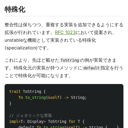
特殊化
整合性は保ちつつ、重複する実装を追加できるようにする
拡張が行われています。
RFC 1023
において提案され、
unstableな機能として実装されている特殊化
(specialization)です。
これにより、先ほど載せた
の例が実装できま
ToString
す。特殊化元の実装が持つメソッドに
指定を行う
default
ことで特殊化が可能になります。
trait
ToString
{
fn
to_string
(
&
self
)
->
String
;
}
// ジェネリックな実装
impl
<
T
:
Display
>
ToString
for
T
{
default
fn
to_string
(
&
self
)
->
String
{
..
}