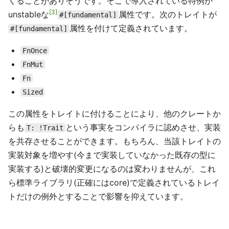
くることがありそうです。そこで導入されている特例が
3
unstableな
属性です。次のトレイトが
#[fundamental]
属性を付けて定義されています。
#[fundamental]
FnOnce
FnMut
Fn
Sized
この属性をトレイトに付けることにより、他のクレートか
らも
という事実をコンパイラに認めさせ、実装
T: !Trait
を共存させることができます。もちろん、当該トレイトの
実装対象を増やす(今まで実装していなかった既存の型に
実装する)と破壊的変更になるのは変わりませんが、これ
ら標準ライブラリ(正確にはcore)で定義されているトレイ
トだけの例外とすることで影響を抑えています。