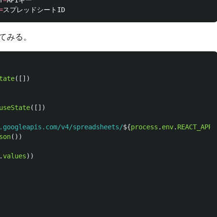
Y
=
=
てみる。
tate
([])
useState
([])
.googleapis.com/v4/spreadsheets/
${
process
.
env
.
REACT_APP_
son
())
.
values
))