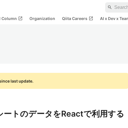
search
open_in_new
open_in_new
al Column
Organization
Qiita Careers
AI x Dev x Tea
ince last update.
ドシートのデータをReactで利用する