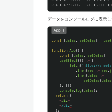
REACT_APP_GOOGLE_SHEETS_API_KE
REACT_APP_GOOGLE_SHEETS_DOC_ID
データをコンソールログに表示し
App.js
const
[
datas
,
setDatas
]
=
useS
function
App
()
{
const
[
datas
,
setDatas
]
=
useEffect
(()
=>
{
fetch
(
`https://sheets
.
then
(
res
=>
res
.
j
.
then
(
datas
=>
setDatas
(
datas
},
[])
console
.
log
(
datas
);
return 
(
<
div
>
<
/div
);