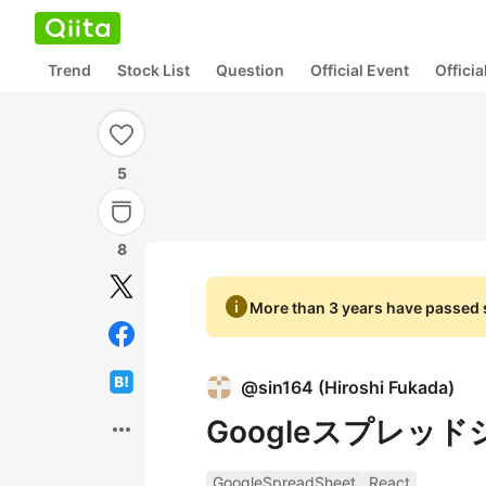
Trend
Stock List
Question
Official Event
Offici
5
8
info
More than 3 years have passed s
@
sin164
(
Hiroshi Fukada
)
Googleスプレッ
more_horiz
GoogleSpreadSheet
React