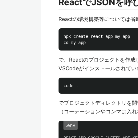
ReactでJSONを
Reactの環境構築等については省
npx create-react-app my-app

で、Reactのプロジェクトを作
VSCodeがインストールされてい
でプロジェクトディレクトリを開い
（コーテーションやコンマは入れ
.env