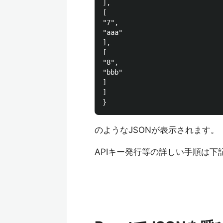
],

[

"7",

"aaa"

],

[

"8",

"bbb"

]

]

のようなJSONが表示されます。
APIキー発行等の詳しい手順は