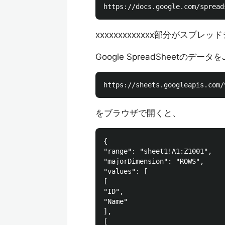
xxxxxxxxxxxxx部分がスプ
Google SpreadSheetのデー
をブラウザで開くと、
{

"range": "sheet1!A1:Z1001",

"majorDimension": "ROWS",

"values": [

[

"ID",

"Name"

],

[
