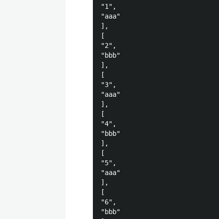
"1",

"aaa"

],

[

"2",

"bbb"

],

[

"3",

"aaa"

],

[

"4",

"bbb"

],

[

"5",

"aaa"

],

[

"6",

"bbb"
