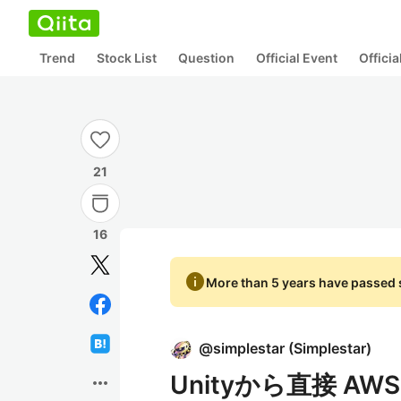
Trend
Stock List
Question
Official Event
Offici
21
16
info
More than 5 years have passed s
@
simplestar
(
Simplestar
)
Unityから直接 AWS
more_horiz