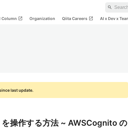
search
open_in_new
open_in_new
al Column
Organization
Qiita Careers
AI x Dev x Tea
ince last update.
 を操作する方法 ~ AWSCognito の