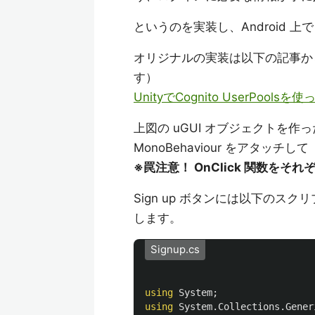
というのを実装し、Android 
オリジナルの実装は以下の記事か
す）
UnityでCognito UserPo
上図の uGUI オブジェクトを
MonoBehaviour をアタッチして
※罠注意！ OnClick 関数を
Sign up ボタンには以下のスクリプ
します。
Signup.cs
using
System
;
using
System.Collections.Gener