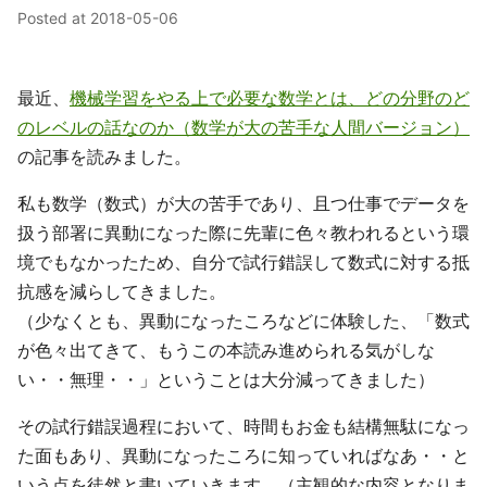
Posted at
2018-05-06
最近、
機械学習をやる上で必要な数学とは、どの分野のど
のレベルの話なのか（数学が大の苦手な人間バージョン）
の記事を読みました。
私も数学（数式）が大の苦手であり、且つ仕事でデータを
扱う部署に異動になった際に先輩に色々教われるという環
境でもなかったため、自分で試行錯誤して数式に対する抵
抗感を減らしてきました。
（少なくとも、異動になったころなどに体験した、「数式
が色々出てきて、もうこの本読み進められる気がしな
い・・無理・・」ということは大分減ってきました）
その試行錯誤過程において、時間もお金も結構無駄になっ
た面もあり、異動になったころに知っていればなあ・・と
いう点を徒然と書いていきます。（主観的な内容となりま