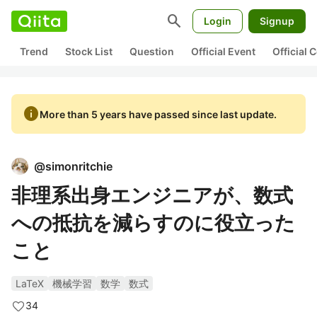
search
Login
Signup
Trend
Stock List
Question
Official Event
Official
info
More than 5 years have passed since last update.
@
simonritchie
非理系出身エンジニアが、数式
への抵抗を減らすのに役立った
こと
LaTeX
機械学習
数学
数式
34