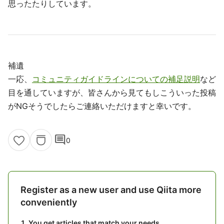
思ったたりしています。
補遺
一応、
コミュニティガイドラインについての補足説明
など
目を通していますが、皆さんから見てもしこういった投稿
がNGそうでしたらご連絡いただけますと幸いです。
comment
0
Register as a new user and use Qiita more
conveniently
You get articles that match your needs