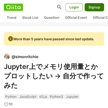
search
Login
Signup
Trend
Stock List
Question
Official Event
Official
info
More than 5 years have passed since last update.
@
simonritchie
Jupyter上でメモリ使用量とか
プロットしたい → 自分で作って
みた
Python
JavaScript
d3.js
Python3
Jupyter
10