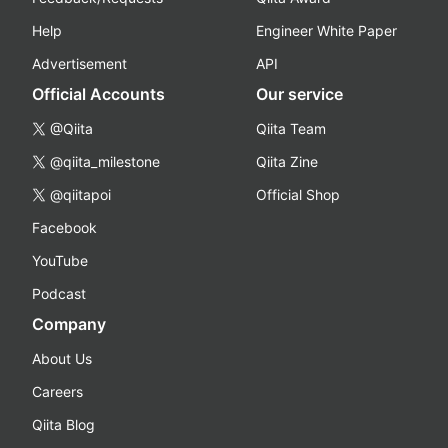
Help
Engineer White Paper
Advertisement
API
Official Accounts
Our service
@Qiita
Qiita Team
@qiita_milestone
Qiita Zine
@qiitapoi
Official Shop
Facebook
YouTube
Podcast
Company
About Us
Careers
Qiita Blog