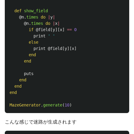
def
show_field
@n
.
times
do
|
y
|
@n
.
times
do
|
x
|
if
@field
[
y
][
x
]
==
0
print
' '
else
print
@field
[
y
][
x
]
end
end
puts
end
end
end
MazeGenerator
.
generate
(
10
)
こんな感じで迷路が生成されます