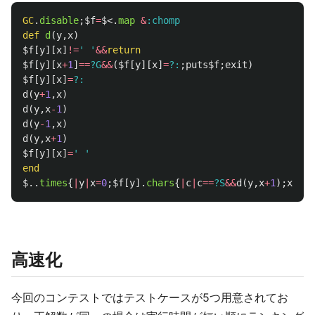
GC
.
disable
;
$f
=
$<
.
map
&
:chomp
def
d
(
y
,
x
)
$f
[
y
][
x
]
!=
' '
&&
return
$f
[
y
][
x
+
1
]
==
?G
&&
(
$f
[
y
][
x
]
=
?:
;
puts
$f
;
exit
)
$f
[
y
][
x
]
=
?:
d
(
y
+
1
,
x
)
d
(
y
,
x
-
1
)
d
(
y
-
1
,
x
)
d
(
y
,
x
+
1
)
$f
[
y
][
x
]
=
' '
end
$.
.
times
{
|
y
|
x
=
0
;
$f
[
y
].
chars
{
|
c
|
c
==
?S
&&
d
(
y
,
x
+
1
);
x
+=
1
}
高速化
今回のコンテストではテストケースが5つ用意されてお