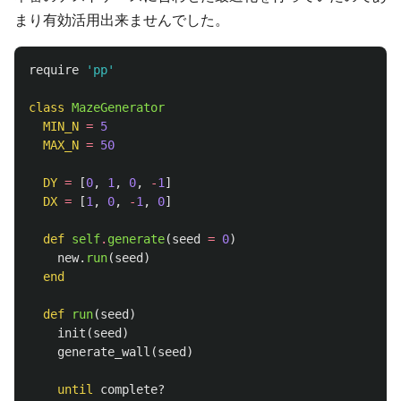
まり有効活用出来ませんでした。
require
'pp'
class
MazeGenerator
MIN_N
=
5
MAX_N
=
50
DY
=
[
0
,
1
,
0
,
-
1
]
DX
=
[
1
,
0
,
-
1
,
0
]
def
self
.
generate
(
seed
=
0
)
new
.
run
(
seed
)
end
def
run
(
seed
)
init
(
seed
)
generate_wall
(
seed
)
until
complete?