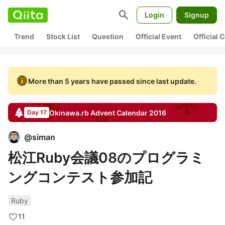
search
Login
Signup
Trend
Stock List
Question
Official Event
Official
info
More than 5 years have passed since last update.
Okinawa.rb
Advent Calendar
2016
Day 17
@
siman
松江Ruby会議08のプログラミ
ングコンテスト参加記
Ruby
11