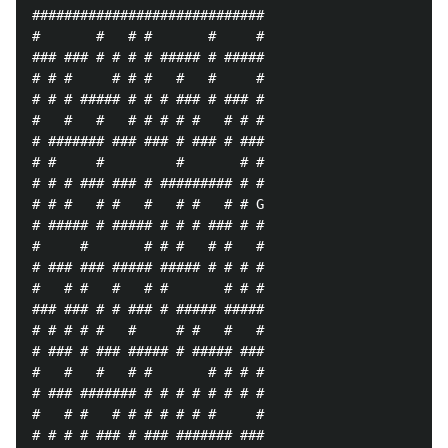
#############################

#       #   # #       #     #

### ### # # # # ##### # #####

# # #     # # #   #   #     #

# # # ##### # # # ### # ### #

#   #   #   # # # # #   # # #

# ####### ### ### # ### # ###

# #     #         #       # #

# # # ### ### # ######### # #

# # #   # #   #   # #   # # G

# ##### # ##### # # # ### # #

#     #       # # #   # #   #

# ### ### ##### ##### # # # #

#   # #   #   # #       # # #

### ### # # ### # ##### #####

# # # # #   #     # #   #   #

# ### # ### ##### # ##### ###

#   #   #   # #       # # # #

# ### ####### # # # # # # # #

#   # #   # # # # # # #     #

# # # # ### # ### ####### ###
