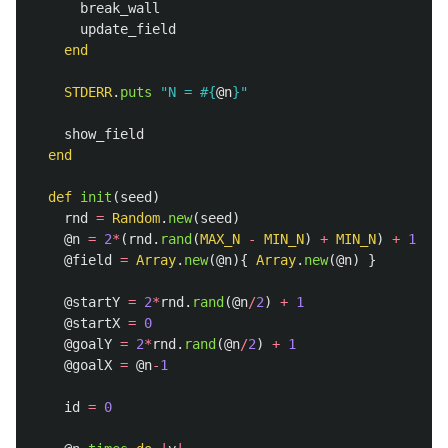
break_wall
update_field
end
STDERR
.
puts
"N = 
#{
@n
}
"
show_field
end
def
init
(
seed
)
rnd
=
Random
.
new
(
seed
)
@n
=
2
*
(
rnd
.
rand
(
MAX_N
-
MIN_N
)
+
MIN_N
)
+
1
@field
=
Array
.
new
(
@n
){
Array
.
new
(
@n
)
}
@startY
=
2
*
rnd
.
rand
(
@n
/
2
)
+
1
@startX
=
0
@goalY
=
2
*
rnd
.
rand
(
@n
/
2
)
+
1
@goalX
=
@n
-
1
id
=
0