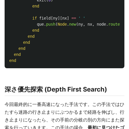
exit
(
0
)
end
if
field
[
ny
][
nx
]
==
' '
que
.
push
(
Node
.
new
(
ny
,
nx
,
node
.
route
+
[
end
end
end
end
end
end
深さ優先探索 (Depth First Search)
今回最終的に一番高速になった手法です。この手法ではひ
たすら迷路の行き止まりにぶつかるまで経路を伸ばし、行
き止まりになったら、その手前の分岐の別の方向にまた探
索を行っていきます。この手法の場合、
最初に見つけたゴ