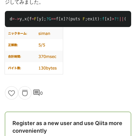
ジしてみました。
d
=->
y
,
x
{
f
=
F
[
y
];
?G
==
f
[
x
]?(
puts
F
;
exit
)
:f
[
x
]
>
?!
||
(
f
[
x
]
comment
0
Register as a new user and use Qiita more
conveniently