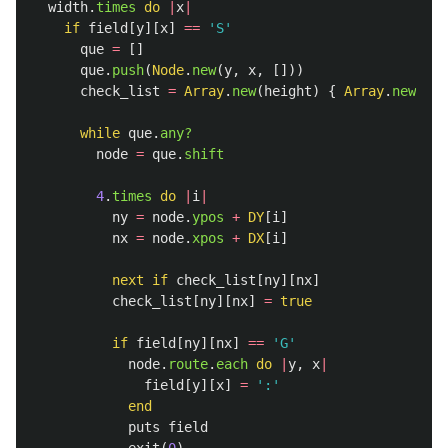
width
.
times
do
|
x
|
if
field
[
y
][
x
]
==
'S'
que
=
[]
que
.
push
(
Node
.
new
(
y
,
x
,
[]))
check_list
=
Array
.
new
(
height
)
{
Array
.
new
(
wid
while
que
.
any?
node
=
que
.
shift
4
.
times
do
|
i
|
ny
=
node
.
ypos
+
DY
[
i
]
nx
=
node
.
xpos
+
DX
[
i
]
next
if
check_list
[
ny
][
nx
]
check_list
[
ny
][
nx
]
=
true
if
field
[
ny
][
nx
]
==
'G'
node
.
route
.
each
do
|
y
,
x
|
field
[
y
][
x
]
=
':'
end
puts
field