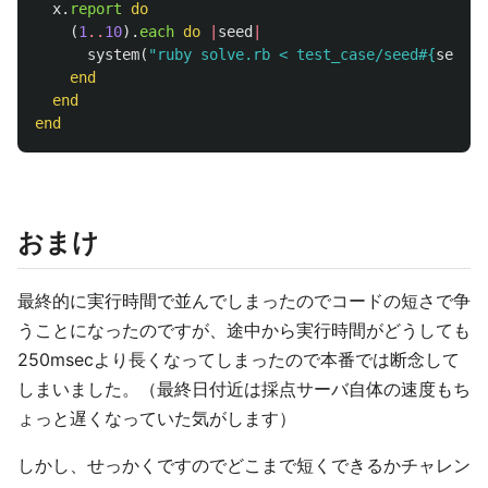
x
.
report
do
(
1
..
10
).
each
do
|
seed
|
system
(
"ruby solve.rb < test_case/seed
#{
seed
}
.
end
end
end
おまけ
最終的に実行時間で並んでしまったのでコードの短さで争
うことになったのですが、途中から実行時間がどうしても
250msecより長くなってしまったので本番では断念して
しまいました。（最終日付近は採点サーバ自体の速度もち
ょっと遅くなっていた気がします）
しかし、せっかくですのでどこまで短くできるかチャレン