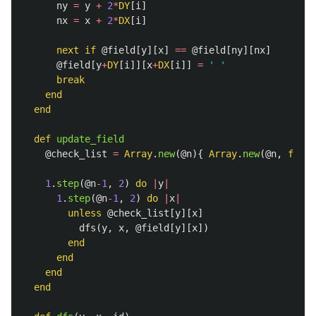
ny
=
y
+
2
*
DY
[
i
]
nx
=
x
+
2
*
DX
[
i
]
next
if
@field
[
y
][
x
]
==
@field
[
ny
][
nx
]
@field
[
y
+
DY
[
i
]][
x
+
DX
[
i
]]
=
' '
break
end
end
def
update_field
@check_list
=
Array
.
new
(
@n
){
Array
.
new
(
@n
,
false
1
.
step
(
@n
-
1
,
2
)
do
|
y
|
1
.
step
(
@n
-
1
,
2
)
do
|
x
|
unless
@check_list
[
y
][
x
]
dfs
(
y
,
x
,
@field
[
y
][
x
])
end
end
end
end