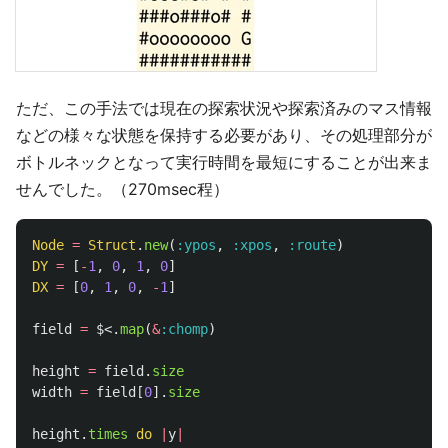
ただ、この手法では現在の探索状況や探索済みのマス情報
などの様々な状態を保持する必要があり、その処理部分が
ボトルネックとなって実行時間を最短にすることが出来ま
せんでした。（270msec程）
Node
=
Struct
.
new
(
:ypos
,
:xpos
,
:route
)
DY
=
[
-
1
,
0
,
1
,
0
]
DX
=
[
0
,
1
,
0
,
-
1
]
field
=
$<
.
map
(
&
:chomp
)
height
=
field
.
size
width
=
field
[
0
].
size
height
.
times
do
|
y
|