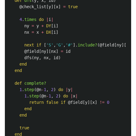
def
dfs
(
y
,
x
,
id
)
@check_list
[
y
][
x
]
=
true
4
.
times
do
|
i
|
ny
=
y
+
DY
[
i
]
nx
=
x
+
DX
[
i
]
next
if
[
'S'
,
'G'
,
'#'
].
include?
(
@field
[
ny
][
nx
])
@field
[
ny
][
nx
]
=
id
dfs
(
ny
,
nx
,
id
)
end
end
def
complete?
1
.
step
(
@n
-
1
,
2
)
do
|
y
|
1
.
step
(
@n
-
1
,
2
)
do
|
x
|
return
false
if
@field
[
y
][
x
]
!=
0
end
end
true
end