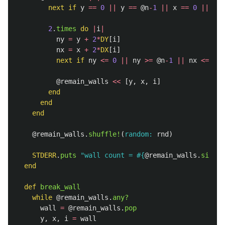
next
if
y
==
0
||
y
==
@n
-
1
||
x
==
0
||
x
=
2
.
times
do
|
i
|
ny
=
y
+
2
*
DY
[
i
]
nx
=
x
+
2
*
DX
[
i
]
next
if
ny
<=
0
||
ny
>=
@n
-
1
||
nx
<=
0
|
@remain_walls
<<
[
y
,
x
,
i
]
end
end
end
@remain_walls
.
shuffle!
(
random: 
rnd
)
STDERR
.
puts
"wall count = 
#{
@remain_walls
.
size
}
"
end
def
break_wall
while
@remain_walls
.
any?
wall
=
@remain_walls
.
pop
y
,
x
,
i
=
wall