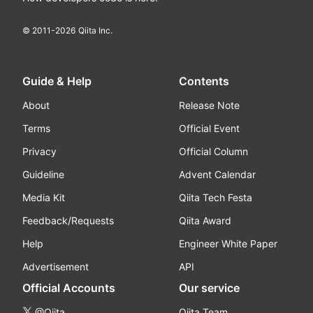
© 2011-
2026
Qiita Inc.
Guide & Help
Contents
About
Release Note
Terms
Official Event
Privacy
Official Column
Guideline
Advent Calendar
Media Kit
Qiita Tech Festa
Feedback/Requests
Qiita Award
Help
Engineer White Paper
Advertisement
API
Official Accounts
Our service
@Qiita
Qiita Team