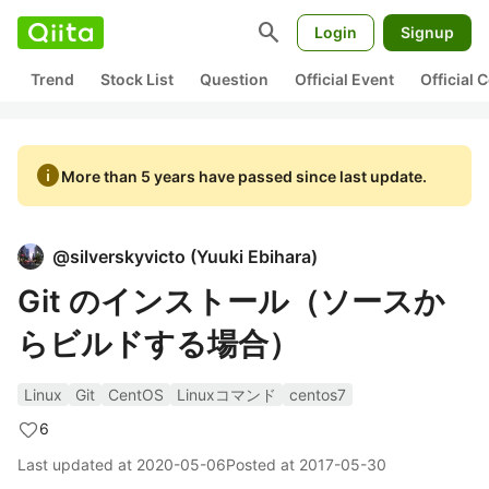
search
Login
Signup
Trend
Stock List
Question
Official Event
Official
info
More than 5 years have passed since last update.
@
silverskyvicto
(
Yuuki Ebihara
)
Git のインストール（ソースか
らビルドする場合）
Linux
Git
CentOS
Linuxコマンド
centos7
6
Last updated at
2020-05-06
Posted at
2017-05-30