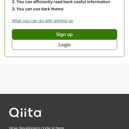
You can efficiently read back useful information
You can use dark theme
What you can do with signing up
Sign up
Login
How developers code is here.