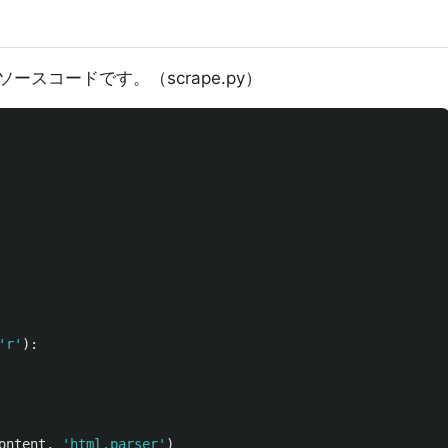
スコードです。（scrape.py）
'
r
'
):
ontent
,
'
html.parser
'
)