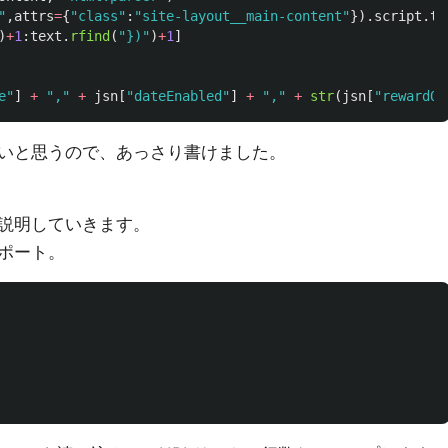
"
,
attrs
=
{
"
class
"
:
"
site-layout__main-content
"
}).
script
.
te
)
+
1
:
text
.
rfind
(
"
})
"
)
+
1
]
e
"
]
+
"
,
"
+
jsn
[
"
dateEnabled
"
]
+
"
,
"
+
str
(
jsn
[
"
rewardQu
いと思うので、あっさり書けました。
説明していきます。
ポート。