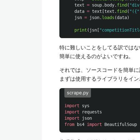
text
=
soup
.
body
.
find
(
"
div
data
=
text
[
text
.
find
(
"
({
"
jsn
=
json
.
loads
(
data
)
print
(
jsn
[
"
competitionTitl
特に難しいことをしてる訳ではな
簡単に使えるのがよいですね。
それでは、ソースコードを簡単に
まずは使用するライブラリをイン
scrape.py
import
sys
import
requests
import
json
from
bs4
import
BeautifulSoup