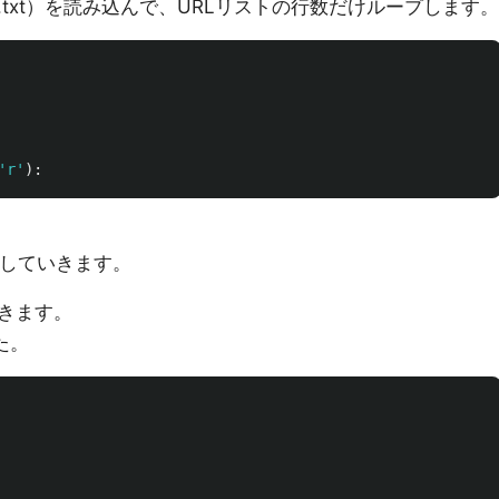
ist.txt）を読み込んで、URLリストの行数だけループします。
'
r
'
):
得していきます。
てきます。
た。