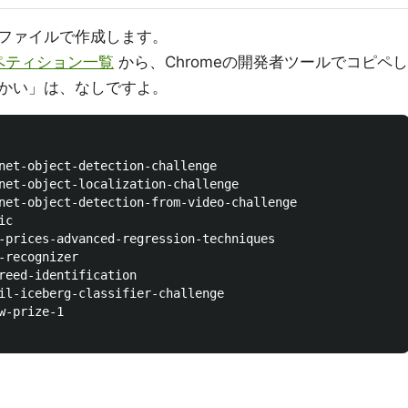
トファイルで作成します。
ンペティション一覧
から、Chromeの開発者ツールでコピペし
かい」は、なしですよ。
net-object-detection-challenge

net-object-localization-challenge

net-object-detection-from-video-challenge

c

-prices-advanced-regression-techniques

-recognizer

reed-identification

il-iceberg-classifier-challenge

-prize-1
