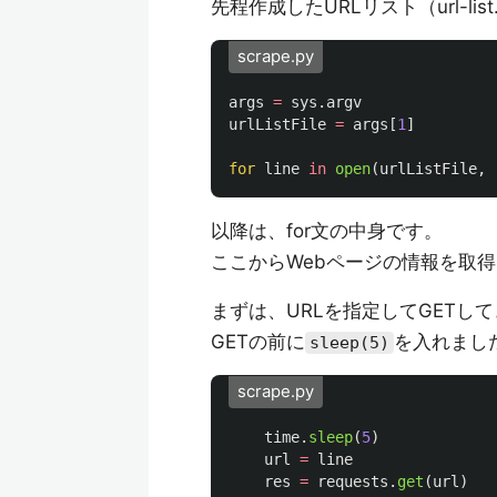
先程作成したURLリスト（url-l
scrape.py
args
=
sys
.
argv
urlListFile
=
args
[
1
]
for
line
in
open
(
urlListFile
,
以降は、for文の中身です。
ここからWebページの情報を取
まずは、URLを指定してGETし
GETの前に
を入れまし
sleep(5)
scrape.py
time
.
sleep
(
5
)
url
=
line
res
=
requests
.
get
(
url
)