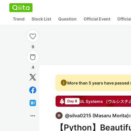
Trend
Stock List
Question
Official Event
Offici
9
4
info
More than 5 years have passed s
UL Systems （ウルシス
Day 8
more_horiz
@
silva0215
(
Masaru Morita
)
i
【Python】Beaut