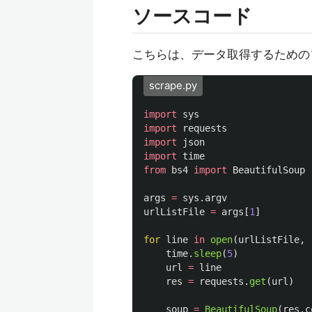
ソースコード
こちらは、データ取得するためのソー
scrape.py
import
sys
import
requests
import
json
import
time
from
bs4
import
BeautifulSoup
args
=
sys
.
argv
urlListFile
=
args
[
1
]
for
line
in
open
(
urlListFile
,
time
.
sleep
(
5
)
url
=
line
res
=
requests
.
get
(
url
)
soup
=
BeautifulSoup
(
res
.
c