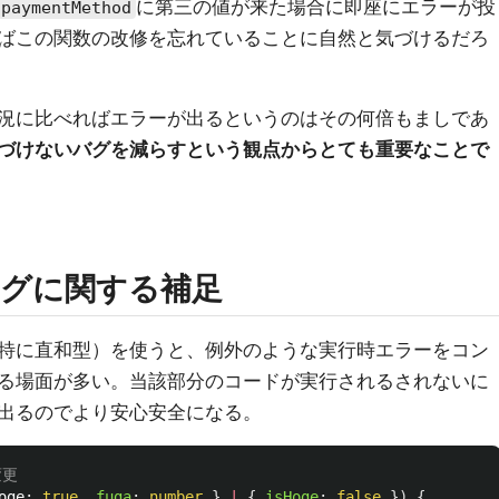
に第三の値が来た場合に即座にエラーが投
paymentMethod
ばこの関数の改修を忘れていることに自然と気づけるだろ
況に比べればエラーが出るというのはその何倍もましであ
づけないバグを減らすという観点からとても重要なことで
グに関する補足
特に直和型）を使うと、例外のような実行時エラーをコン
る場面が多い。当該部分のコードが実行されるされないに
出るのでより安心安全になる。
変更
oge
:
true
,
fuga
:
number
}
|
{
isHoge
:
false
})
{