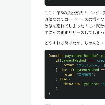
ここに第3の決済方法「コンビニ
改修なのでコードベースの様々な
改修を忘れてしまった！この関数
ずにそのままリリースしてしまっ
どうすれば防げたか、ちゃんとエ
function
paymentMethodLabel
(
pa
if
(
paymentMethod
===
'
cred
return
'
クレジット―カー
}
else
if
(
paymentMethod
==
return
'
口座振替
'
;
}
else
{
throw
new
TypeError
(
'
p
}
}