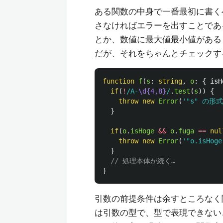
ある関数の中身で一番最初に書く
さなければエラーを出すことであ
とか、数値に最大値最小値がある
だが、それをちゃんとチェックす
function
f
(
s
:
string
,
o
:
{
isH
if
(
!
/A-
\d{4,8}
/
.
test
(
s
))
{
throw
new
Error
(
'
"s" の形
}
if
(
o
.
isHoge
&&
o
.
fuga
==
nul
throw
new
Error
(
'
"o.isHo
}
// 処理本体が続く…
}
引数の前提条件は余すところなく
は引数の型で、型で表現できない