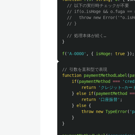
// 以下の実行時チェックが不要
// if(o.isHoge && o.fuga == 
//   throw new Error('"o
// }
// 処理本体が続く…
}
f
(
'
A-0000
'
,
{
isHoge
:
true
});
// 引数を直和型で表現
function
paymentMethodLabel
(
pa
if
(
paymentMethod
===
'
cred
return
'
クレジット―カー
}
else
if
(
paymentMethod
==
return
'
口座振替
'
;
}
else
{
throw
new
TypeError
(
'
p
}
}