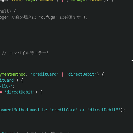
null) {
.isHoge" が真の場合は "o.fuga" は必須です');
// コンパイル時エラー!
ymentMethod
:
'
creditCard
'
|
'
directDebit
'
)
{
itCard
'
)
{
ド払い
'
;
=
'
directDebit
'
)
{
aymentMethod must be "creditCard" or "directDebit"
'
);