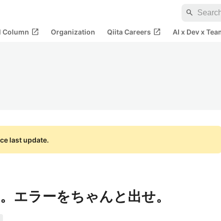
search
open_in_new
open_in_new
al Column
Organization
Qiita Careers
AI x Dev x Tea
ce last update.
。エラーをちゃんと出せ。