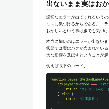
出ないまま実はお
適切なエラーが出てくれるいうの
ミスに気づけるからである。エラ
おかしいという事は嫌でも気づけ
本当に怖いのはエラーが出ないま
状態では実はバグが含まれている
大な影響を及ぼすということが起
例えば以下のコード、
function
paymentMethodLabel
(
pa
if
(
paymentMethod
===
'
cred
return
'
クレジット―カー
}
else
{
return
'
口座振替
'
;
}
}