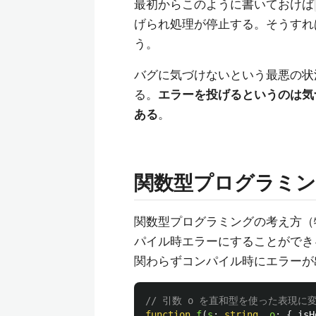
最初からこのように書いておけば
げられ処理が停止する。そうすれ
う。
バグに気づけないという最悪の状
る。
エラーを投げるというのは気
ある
。
関数型プログラミン
関数型プログラミングの考え方（
パイル時エラーにすることができ
関わらずコンパイル時にエラーが
// 引数 o を直和型を使った表現に
function
f
(
s
:
string
,
o
:
{
isH