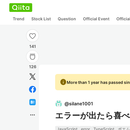
Trend
Stock List
Question
Official Event
Offici
141
126
info
More than 1 year has passed sin
@
silane1001
エラーが出たら喜べ
more_horiz
JavaScript
error
TypeScript
ポエム