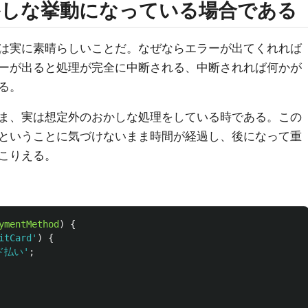
かしな挙動になっている場合である
は実に素晴らしいことだ。なぜならエラーが出てくれれば
ーが出ると処理が完全に中断される、中断されれば何かが
る。
ま、実は想定外のおかしな処理をしている時である。この
ということに気づけないまま時間が経過し、後になって重
こりえる。
ymentMethod
)
{
itCard
'
)
{
ド払い
'
;