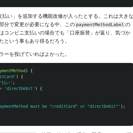
支払い」を追加する機能改修が入ったとする。これは大き
部分で変更が必要になる中、この
の
paymentMethodLabel
はコンビニ支払いの場合でも「口座振替」が返り、気づか
たという事もあり得るだろう。
ラーを投げていればよかった。
ymentMethod
)
{
itCard
'
)
{
ド払い
'
;
=
'
directDebit
'
)
{
aymentMethod must be "creditCard" or "directDebit"
'
);