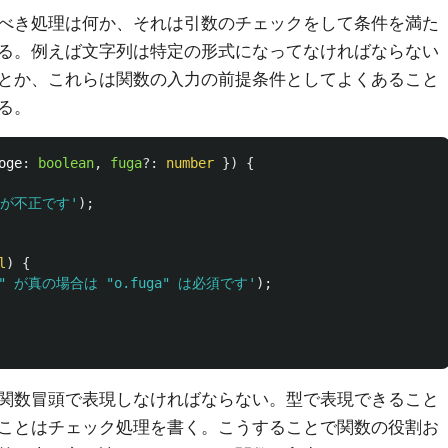
べき処理は何か、それは引数のチェックをして条件を満た
る。例えば文字列は特定の形式になってなければならない
とか、これらは関数の入力の前提条件としてよくあること
る。
oge
:
boolean
,
fuga
?:
number
})
{
式が不正です
'
);
l
)
{
ge" が真の場合は "o.fuga" は必須です
'
);
関数冒頭で表現しなければならない。型で表現できること
ことはチェック処理を書く。こうすることで関数の役割お