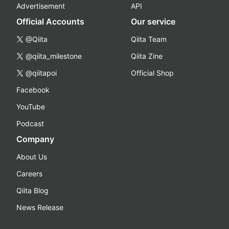
Advertisement
API
Official Accounts
Our service
@Qiita
Qiita Team
@qiita_milestone
Qiita Zine
@qiitapoi
Official Shop
Facebook
YouTube
Podcast
Company
About Us
Careers
Qiita Blog
News Release