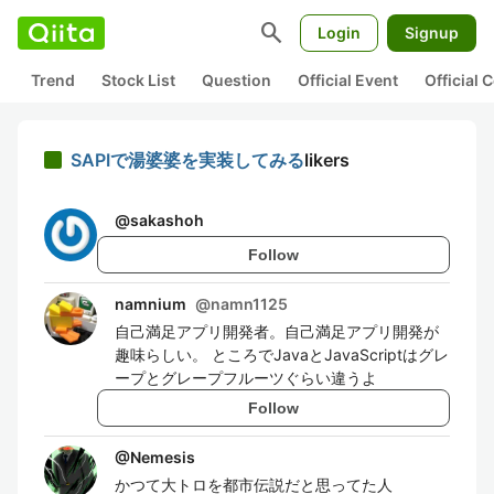
search
Login
Signup
Trend
Stock List
Question
Official Event
Official
SAPIで湯婆婆を実装してみる
likers
@
sakashoh
Follow
namnium
@
namn1125
自己満足アプリ開発者。自己満足アプリ開発が
趣味らしい。 ところでJavaとJavaScriptはグレ
ープとグレープフルーツぐらい違うよ
Follow
@
Nemesis
かつて大トロを都市伝説だと思ってた人