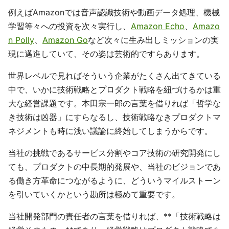
例えばAmazonでは音声認識技術や動画データ処理、機械
学習等々への投資を次々実行し、
Amazon Echo
、
Amazo
n Polly
、
Amazon Go
など次々に生み出しミッションの実
現に邁進していて、その姿は芸術的ですらあります。
世界レベルで見ればそういう企業がたくさん出てきている
中で、いかに技術戦略とプロダクト戦略を紐づけるかは重
大な経営課題です。本田宗一郎の言葉を借りれば「哲学な
き技術は凶器」にすらなるし、技術戦略なきプロダクトマ
ネジメントも時に浅い議論に終始してしまうからです。
当社の挑戦であるサービス分割やコア技術の研究開発にし
ても、プロダクトの中長期的発展や、当社のビジョンであ
る働き方革命につながるように、どういうマイルストーン
を引いていくかという勘所は極めて重要です。
当社開発部門の責任者の言葉を借りれば、**「技術戦略は