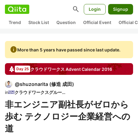
search
Login
Signup
Trend
Stock List
Question
Official Event
Official
info
More than 5 years have passed since last update.
クラウドワークス
Advent Calendar
2016
Day 25
@
shuzonarita
(
修造 成田
)
in
クラウドワークスグループ
非エンジニア副社長がゼロから
歩む テクノロジー企業経営への
道