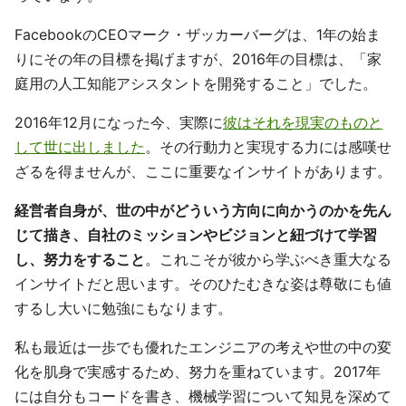
FacebookのCEOマーク・ザッカーバーグは、1年の始ま
りにその年の目標を掲げますが、2016年の目標は、「家
庭用の人工知能アシスタントを開発すること」でした。
2016年12月になった今、実際に
彼はそれを現実のものと
して世に出しました
。その行動力と実現する力には感嘆せ
ざるを得ませんが、ここに重要なインサイトがあります。
経営者自身が、世の中がどういう方向に向かうのかを先ん
じて描き、自社のミッションやビジョンと紐づけて学習
し、努力をすること
。これこそが彼から学ぶべき重大なる
インサイトだと思います。そのひたむきな姿は尊敬にも値
するし大いに勉強にもなります。
私も最近は一歩でも優れたエンジニアの考えや世の中の変
化を肌身で実感するため、努力を重ねています。2017年
には自分もコードを書き、機械学習について知見を深めて