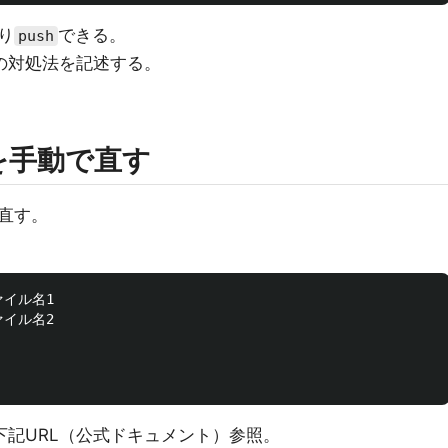
り
できる。
push
の対処法を記述する。
を手動で直す
直す。
イル名1

イル名2

下記URL（公式ドキュメント）参照。