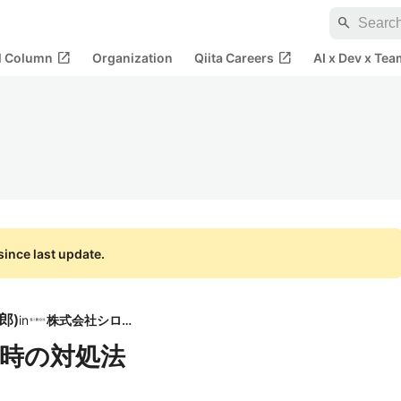
search
open_in_new
open_in_new
al Column
Organization
Qiita Careers
AI x Dev x Tea
ince last update.
太郎
)
in
株式会社シロク
敗した時の対処法