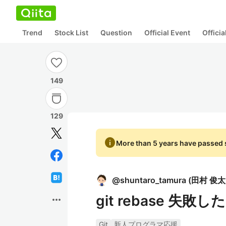
Trend
Stock List
Question
Official Event
Offici
149
129
info
More than 5 years have passed s
@
shuntaro_tamura
(
田村 俊
git rebase 失
more_horiz
Git
新人プログラマ応援