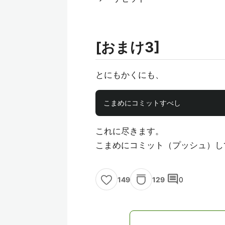
[おまけ3]
とにもかくにも、
これに尽きます。
こまめにコミット（プッシュ）し
comment
129
0
149