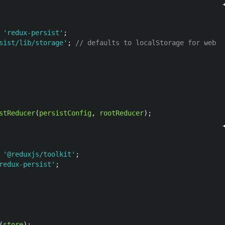
'
redux-persist
'
;
sist/lib/storage
'
;
// defaults to localStorage for web
stReducer
(
persistConfig
,
rootReducer
);
'
@reduxjs/toolkit
'
;
redux-persist
'
;
(
store
);