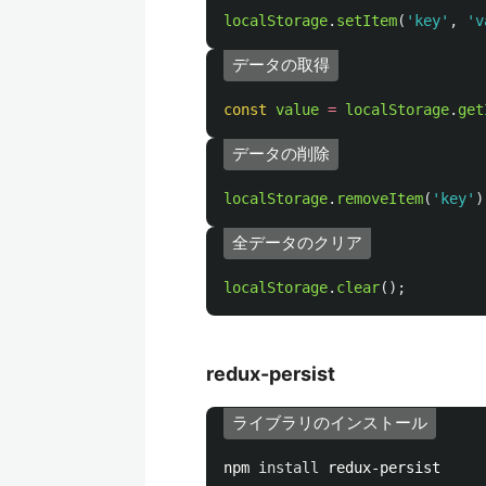
localStorage
.
setItem
(
'
key
'
,
'
v
データの取得
const
value
=
localStorage
.
get
データの削除
localStorage
.
removeItem
(
'
key
'
)
全データのクリア
localStorage
.
clear
();
redux-persist
ライブラリのインストール
npm 
install 