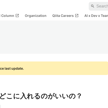
search
open_in_new
open_in_new
al Column
Organization
Qiita Careers
AI x Dev x Tea
ce last update.
どこに入れるのがいいの？