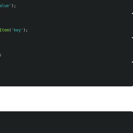
alue
'
);
Item
(
'
key
'
);
;