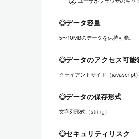
② ユーザがブラウザのキャッ
◎データ容量
5〜10MBのデータを保持可能。
◎データのアクセス可能
クライアントサイド（javascri
◎データの保存形式
文字列形式（string）
◎セキュリティリスク