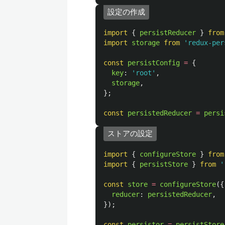
設定の作成
import
{
persistReducer
}
from
import
storage
from
'
redux-per
const
persistConfig
=
{
key
:
'
root
'
,
storage
,
};
const
persistedReducer
=
persi
ストアの設定
import
{
configureStore
}
from
import
{
persistStore
}
from
'
const
store
=
configureStore
({
reducer
:
persistedReducer
,
});
const
persistor
=
persistStore