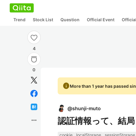
Trend
Stock List
Question
Official Event
Offici
4
0
info
More than 1 year has passed sin
@
shunji-muto
認証情報って、結局
more_horiz
cookie
localStorage
sessionStorage