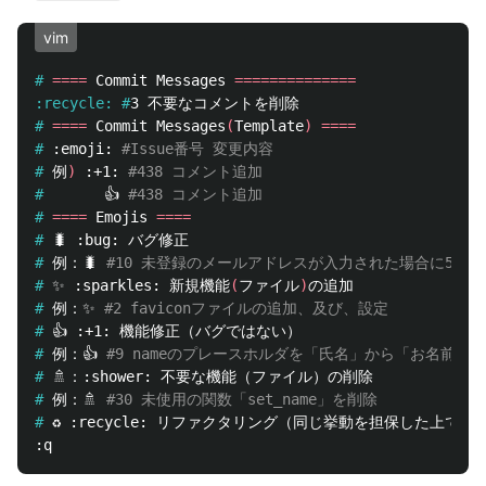
vim
#
====
 Commit Messages 
==============
:recycle: #
#
====
 Commit Messages
(
Template
)
====
#
:emoji: 
#Issue番号 変更内容
#
例
)
 :+1: 
#438 コメント追加
#
👍 
#438 コメント追加
#
====
 Emojis 
====
#
#
例：🐛 
#10 未登録のメールアドレスが入力された場合に500
#
✨ :sparkles: 新規機能
(
ファイル
)
#
例：✨ 
#2 faviconファイルの追加、及び、設定
#
#
例：👍 
#9 nameのプレースホルダを「氏名」から「お名前」
#
#
例：🚿 
#30 未使用の関数「set_name」を削除
#