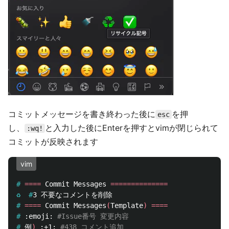
コミットメッセージを書き終わった後に
を押
esc
し、
と入力した後にEnterを押すとvimが閉じられて
:wq!
コミットが反映されます
vim
#
====
 Commit Messages 
==============
♻️  #
#
====
 Commit Messages
(
Template
)
====
#
:emoji: 
#Issue番号 変更内容
#
例
)
 :+1: 
#438 コメント追加