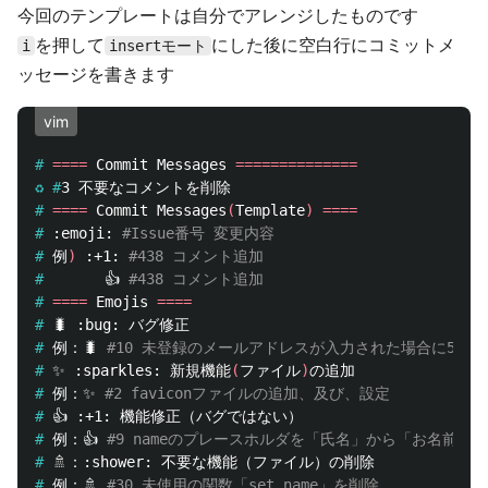
今回のテンプレートは自分でアレンジしたものです
を押して
にした後に空白行にコミットメ
i
insertモート
ッセージを書きます
vim
#
====
 Commit Messages 
==============
♻️ #
#
====
 Commit Messages
(
Template
)
====
#
:emoji: 
#Issue番号 変更内容
#
例
)
 :+1: 
#438 コメント追加
#
👍 
#438 コメント追加
#
====
 Emojis 
====
#
#
例：🐛 
#10 未登録のメールアドレスが入力された場合に500
#
✨ :sparkles: 新規機能
(
ファイル
)
#
例：✨ 
#2 faviconファイルの追加、及び、設定
#
#
例：👍 
#9 nameのプレースホルダを「氏名」から「お名前」
#
#
例：🚿 
#30 未使用の関数「set_name」を削除