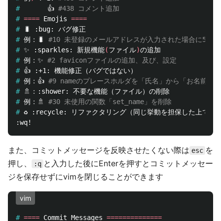
#
👍 
#438 コメント追加
#
====
 Emojis 
====
#
#
例：🐛 
#10 未登録のメールアドレスが入力された場合に500
#
✨ :sparkles: 新規機能
(
ファイル
)
#
例：✨ 
#2 faviconファイルの追加、及び、設定
#
#
例：👍 
#9 nameのプレースホルダを「氏名」から「お名前」
#
#
例：🚿 
#30 未使用の関数「set_name」を削除
#
また、コミットメッセージを反映させたくない際は
を
esc
押し、
と入力した後にEnterを押すとコミットメッセー
:q
ジを保存せずにvimを閉じることができます
vim
#
====
 Commit Messages 
==============