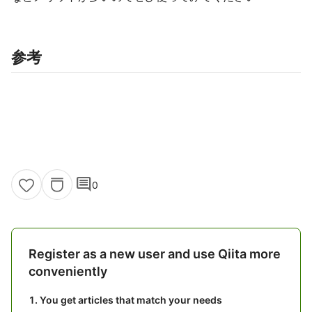
参考
comment
0
Register as a new user and use Qiita more
conveniently
You get articles that match your needs