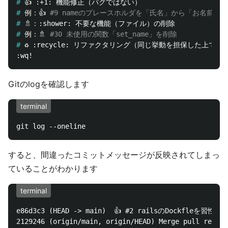
#
#
例：👍 
#9 nameのプレースホルダを「氏名」から「お名前」
#
#
例：🚿 
#30 未使用の関数「set_name」を削除
#
Gitのlogを確認します
terminal
すると、間違ったコミットメッセージが反映されてしまっ
ていることがわかります
terminal
e86d3c3 (HEAD -> main)  👍 #2 railsのDockfleを習性
