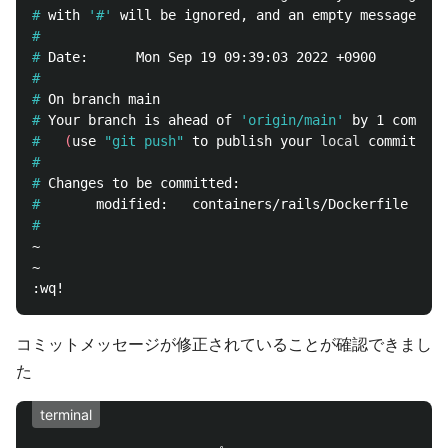
#
with 
'#'
#
#
#
#
#
Your branch is ahead of 
'origin/main'
#
(
use 
"git push"
 to publish your 
local 
commits
)
#
#
#
#
~                                           

~

コミットメッセージが修正されていることが確認できまし
た
terminal