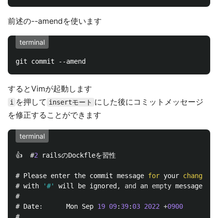
前述の--amendを使います
terminal
するとVimが起動します
を押して
にした後にコミットメッセージ
i
insertモート
を修正することができます
terminal
👍  #
2
 railsのDockfleを習性

# Please enter the commit message 
for
 your 
changes
.
 
# with 
'#'
 will be ignored
,
and
 an 
empty
 message abo
#

# Date
:
      Mon Sep 
19
09
:
39
:
03
2022
+
0900
#
