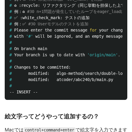
#
#
例：♻️ 
#30 n+1問題が発生していたループをeager_loadに変
#
#
例：✅ 
#30 Userモデルのテストを追加
#
Please enter the commit message 
for 
#
with 
'#'
#
#
#
Your branch is up to 
date 
with 
'origin/main'
.
#
#
#
#
#
絵文字ってどうやって追加するの？
Macでは
で絵文字を入力できます
control+command+enter