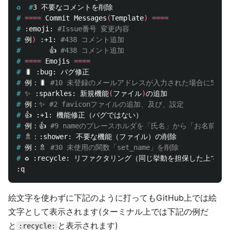
♻️  #
#
====
 Commit Messages
(
Template
)
====
#
:emoji: 
#Issue番号 変更内容
#
例
)
 :+1: 
#438 コメント追加
#
👍 
#438 コメント追加
#
====
 Emojis 
====
#
#
例：🐛 
#10 未登録のメールアドレスが入力された場合に500
#
✨ :sparkles: 新規機能
(
ファイル
)
#
例：✨ 
#2 faviconファイルの追加、及び、設定
#
#
例：👍 
#9 nameのプレースホルダを「氏名」から「お名前」
#
#
例：🚿 
#30 未使用の関数「set_name」を削除
#
絵文字を使わずに下記のように打ってもGitHub上では絵
文字として表示されます(ターミナル上では下記の例だ
と
と表示されます)
:recycle: