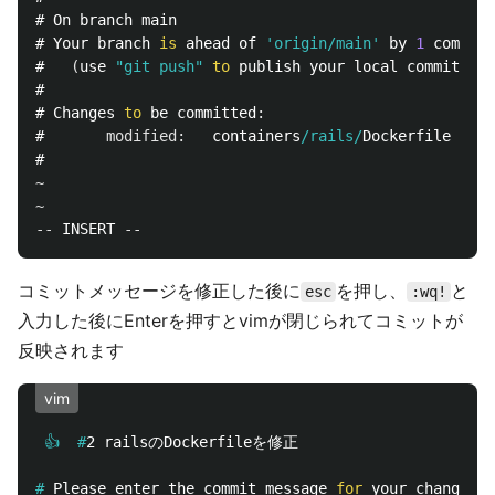
# On branch main

# Your branch 
is
 ahead of 
'origin/main'
 by 
1
 commit
.
#   
(
use 
"git push"
to
 publish your local commits
)
#

# Changes 
to
 be committed
:
#       
modified
:
   containers
/rails/
Dockerfile

~
~
--
 INSERT 
--
コミットメッセージを修正した後に
を押し、
と
esc
:wq!
入力した後にEnterを押すとvimが閉じられてコミットが
反映されます
vim
 👍  #
#
Please enter the commit message 
for 