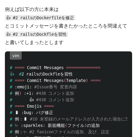
例えば以下の方に本来は
👍 #2 railsのDockerfileを修正
とコミットメッセージを書きたかったところを間違えて
👍 #2 railsのDockfleを習性
と書いてしまったとします
vim
#
====
 Commit Messages 
==============
👍  #
#
====
 Commit Messages
(
Template
)
====
#
:emoji: 
#Issue番号 変更内容
#
例
)
 :+1: 
#438 コメント追加
#
👍 
#438 コメント追加
#
====
 Emojis 
====
#
#
例：🐛 
#10 未登録のメールアドレスが入力された場合に500
#
✨ :sparkles: 新規機能
(
ファイル
)
#
例：✨ 
#2 faviconファイルの追加、及び、設定