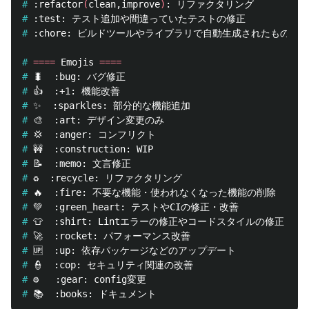
#
:refactor
(
clean,improve
)
#
#
#
====
 Emojis 
====
#
#
#
#
#
#
#
#
#
#
#
#
#
#
#
#