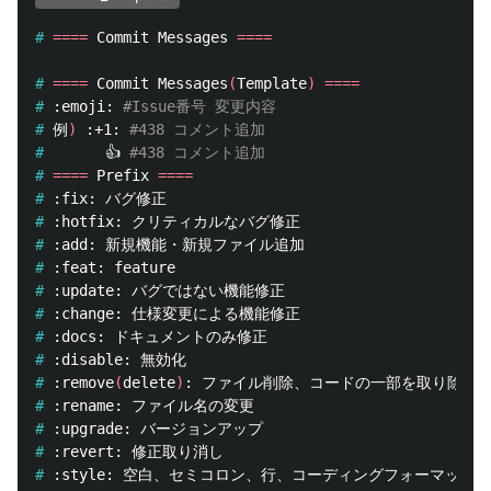
#
====
 Commit Messages 
====
#
====
 Commit Messages
(
Template
)
====
#
:emoji: 
#Issue番号 変更内容
#
例
)
 :+1: 
#438 コメント追加
#
👍 
#438 コメント追加
#
====
 Prefix 
====
#
#
#
#
#
#
#
#
#
:remove
(
delete
)
#
#
#
#