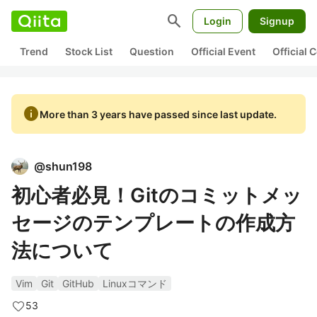
search
Login
Signup
Trend
Stock List
Question
Official Event
Official
info
More than 3 years have passed since last update.
@
shun198
初心者必見！Gitのコミットメッ
セージのテンプレートの作成方
法について
Vim
Git
GitHub
Linuxコマンド
53