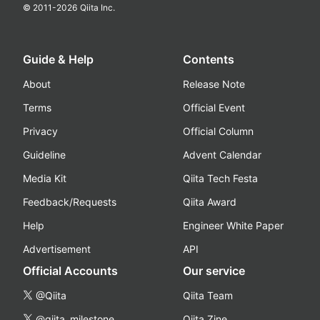
© 2011-
2026
Qiita Inc.
Guide & Help
Contents
About
Release Note
Terms
Official Event
Privacy
Official Column
Guideline
Advent Calendar
Media Kit
Qiita Tech Festa
Feedback/Requests
Qiita Award
Help
Engineer White Paper
Advertisement
API
Official Accounts
Our service
@Qiita
Qiita Team
@qiita_milestone
Qiita Zine