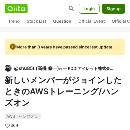
search
Login
Signup
Trend
Stock List
Question
Official Event
Official
info
More than 3 years have passed since last update.
@
shu85t
(
高橋 修一
)
in
KDDIアイレット株式会社
新しいメンバーがジョインした
ときのAWSトレーニング/ハン
ズオン
AWS
ハンズオン
364