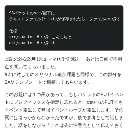
S3バケットのsrc/配下に

テキストファイル(*.txt)が保存されたら、ファイルの中身を英語に
仕様

src/aaa.txt # 中身 こんにちは

上記の雑な説明(原文ママ)だけ記載し、あとは口頭で不明
点を聞いてもらいました。
#2 に対してのオリジナル追加課題も同様で、この部分を
SAMテンプレートで構築してもらいます。
このお題には１つ罠があって、もしバケットのPUTイベン
トにプレフィックスを指定し忘れると、dst/へのPUTでも
イベント発生して無限イベントループが発生します。その
罠には引っかからなかったですが、後で参考として話しま
した。話をしながら「これは先に注意点として伝えておく