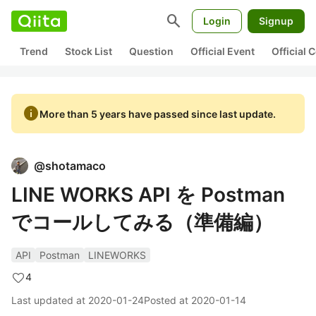
search
Login
Signup
Trend
Stock List
Question
Official Event
Official
info
More than 5 years have passed since last update.
@
shotamaco
LINE WORKS API を Postman
でコールしてみる（準備編）
API
Postman
LINEWORKS
4
Last updated at
2020-01-24
Posted at
2020-01-14