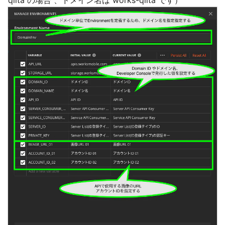
qiita の場合 、ドメイン名は works-qiita です）