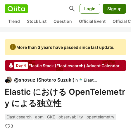
search
Login
Signup
Trend
Stock List
Question
Official Event
Official
info
More than 3 years have passed since last update.
Elastic Stack (Elasticsearch)
Advent Calendar
2022
Day 4
@
shosuz
(
Shotaro Suzuki
)
in
Elastic
Elastic における OpenTelemetr
y による独立性
Elasticsearch
apm
GKE
observability
opentelemetry
3