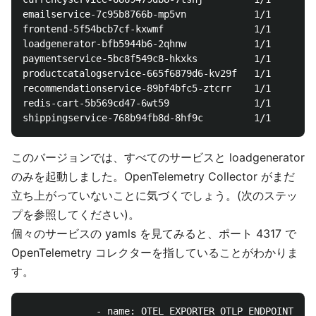
emailservice-7c95b8766b-mp5vn            1/1     Run
frontend-5f54bcb7cf-kxwmf                1/1     Run
loadgenerator-bfb5944b6-2qhnw            1/1     Run
paymentservice-5bc8f549c8-hkxks          1/1     Run
productcatalogservice-665f6879d6-kv29f   1/1     Run
recommendationservice-89bf4bfc5-ztcrr    1/1     Run
redis-cart-5b569cd47-6wt59               1/1     Run
このバージョンでは、すべてのサービスと loadgenerator
のみを起動しました。OpenTelemetry Collector がまだ
立ち上がっていないことに気づくでしょう。(次のステッ
プを参照してください)。
個々のサービスの yamls を見てみると、ポート 4317 で
OpenTelemetry コレクターを指していることがわかりま
す。
             - name: OTEL_EXPORTER_OTLP_ENDPOINT
