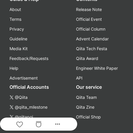
About
Release Note
Terms
Official Event
Privacy
Official Column
Guideline
Advent Calendar
Media Kit
Qiita Tech Festa
Feedback/Requests
Qiita Award
Help
Engineer White Paper
Advertisement
API
Official Accounts
Our service
@Qiita
Qiita Team
@qiita_milestone
Qiita Zine
@qiitapoi
Official Shop
more_horiz
Facebook