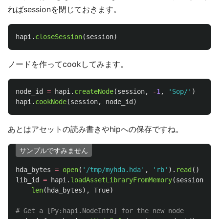
ればsessionを閉じておきます。
hapi
.
closeSession
(
session
)
ノードを作ってcookしてみます。
node_id
=
hapi
.
createNode
(
session
,
-
1
,
'
Sop/
'
)
hapi
.
cookNode
(
session
,
node_id
)
あとはアセットの読み書きやhipへの保存ですね。
サンプルですみません
hda_bytes
=
open
(
'
/tmp/myhda.hda
'
,
'
rb
'
).
read
()
lib_id
=
hapi
.
loadAssetLibraryFromMemory
(
session
,
hd
len
(
hda_bytes
),
True
)