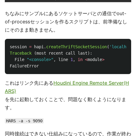
ちなみにサンプルにあるソケットサーバとの通信でout-
of-processセッションを作るスクリプトは、前準備なし
にそのまま動きません。
session
=
hapi
.
createThriftSocketSession
(
'
localhost
'
Traceback 
(
most
recent
call
last
):
File
"
<console>
"
,
line
1
,
in
<
module
>
FailureError
これはリンク先にある
Houdini Engine Remote Server(H
ARS)
を先に起動しておくことで、問題なく動くようになりま
す。
HARS -a -s 9090
同時接続はできない仕組みになっているので、作業が終わ