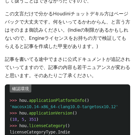
して扱うことはできなかったですので、
この文言だけで分かるHoudiniチョットデキル方はページ
バックで大丈夫です。何をいってるかわからん、と言う方
はそのまま御読みください。(Indieの制限があるかもしれ
ないので、Engineライセンスをお持ちの方で検証しても
らえると記事を作成した甲斐があります。)
記事を書いてる途中でまさに公式ドキュメントが追記され
ていってますので、記事の内容も若干ニュアンスが変わる
と思います。そのあたりご了承ください。
確認環境
>>>
hou
.
applicationPlatformInfo
()
'
macosx10.14-x86_64-clang10.0-targetosx10.12
'
>>>
hou
.
applicationVersion
()
(
18
,
5
,
351
)
>>>
hou
.
licenseCategory
()
licenseCategoryType
.
Indie