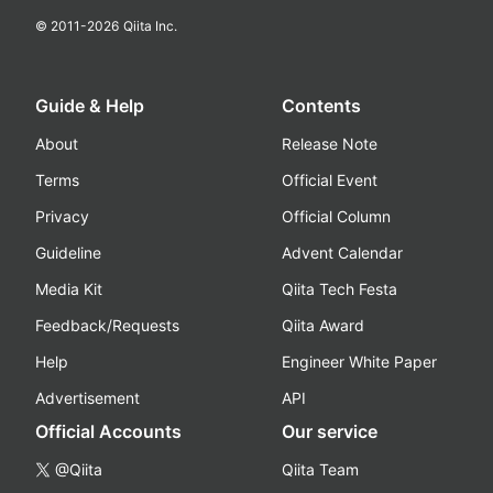
© 2011-
2026
Qiita Inc.
Guide & Help
Contents
About
Release Note
Terms
Official Event
Privacy
Official Column
Guideline
Advent Calendar
Media Kit
Qiita Tech Festa
Feedback/Requests
Qiita Award
Help
Engineer White Paper
Advertisement
API
Official Accounts
Our service
@Qiita
Qiita Team