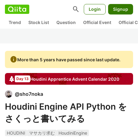
search
Login
Signup
Trend
Stock List
Question
Official Event
Official
info
More than 5 years have passed since last update.
Houdini Apprentice
Advent Calendar
2020
Day 13
@
sho7noka
Houdini Engine API Python を
さくっと書いてみる
HOUDINI
マサカリ求む
HoudiniEngine