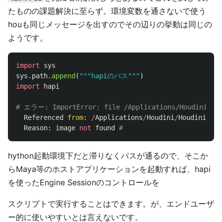
たものの課題解決に至らず。環境変数を通さないで使う
houも同じメッセージを出すのでその辺りの挙動は同じの
ようです。
import
sys
sys
.
path
.
append
(
"""
hapiのパス
"""
)
import
hapi
Referenced
from
:
/
Applications
/
Houdini
/
Houdini18
.
5
Reason
:
image
not
found
hython起動環境下だと滞りなくパスが通るので、そこか
らMaya等のホストアプリケーションを起動すれば、hapi
を使ったEngine Sessionのコントロールを
スクリプトで実行することはできます。が、エンドユーザ
ー的に使いやすいとは言えないです。