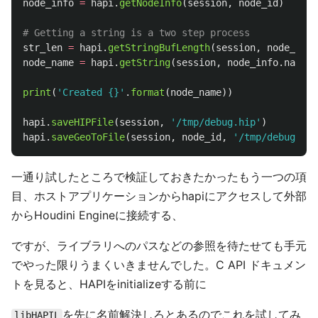
node_info
=
hapi
.
getNodeInfo
(
session
,
node_id
)
str_len
=
hapi
.
getStringBufLength
(
session
,
node_info
node_name
=
hapi
.
getString
(
session
,
node_info
.
nameSH
print
(
'
Created {}
'
.
format
(
node_name
))
hapi
.
saveHIPFile
(
session
,
'
/tmp/debug.hip
'
)
hapi
.
saveGeoToFile
(
session
,
node_id
,
'
/tmp/debugGeo.
一通り試したところで検証しておきたかったもう一つの項
目、ホストアプリケーションからhapiにアクセスして外部
からHoudini Engineに接続する、
ですが、ライブラリへのパスなどの参照を待たせても手元
でやった限りうまくいきませんでした。C API ドキュメン
トを見ると、HAPIをinitializeする前に
を先に名前解決しろとあるのでこれを試してみ
libHAPIL