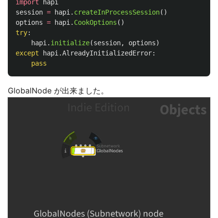
import
hapi
session
=
hapi
.
createInProcessSession
()
options
=
hapi
.
CookOptions
()
try
:
hapi
.
initialize
(
session
,
options
)
except
hapi
.
AlreadyInitializedError
:
pass
GlobalNode が出来ました。